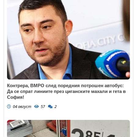
Контрера, ВМРО след поредния потрошен автобус:
Да се спрат линиите през циганските махали и гета в
София!
04 август
57
2