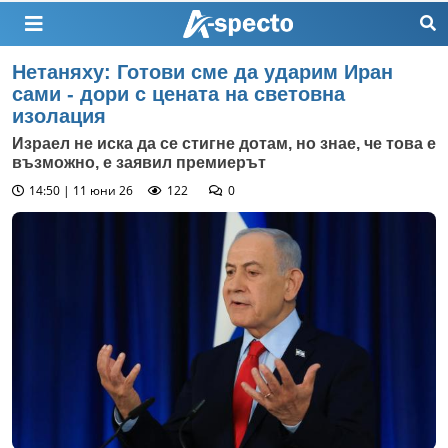
Нетаняху: Готови сме да ударим Иран
сами - дори с цената на световна
изолация
Израел не иска да се стигне дотам, но знае, че това е
възможно, е заявил премиерът
14:50 | 11 юни 26
122
0