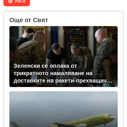
Pin it
Oще от Свят
Зеленски се оплака от
трикратното намаляване на
доставките на ракети-прехващачи
от Запада за Киев