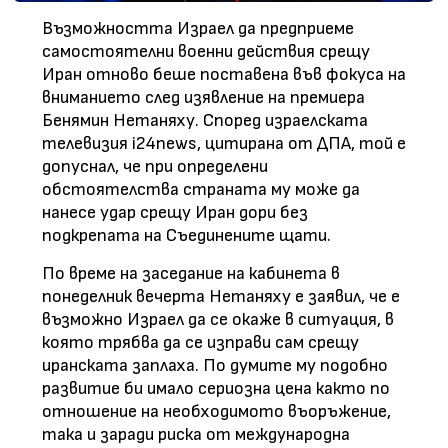
Възможността Израел да предприеме
самостоятелни военни действия срещу
Иран отново беше поставена във фокуса на
вниманието след изявление на премиера
Бенямин Нетаняху. Според израелската
телевизия i24news, цитирана от ДПА, той е
допуснал, че при определени
обстоятелства страната му може да
нанесе удар срещу Иран дори без
подкрепата на Съединените щати.
По време на заседание на кабинета в
понеделник вечерта Нетаняху е заявил, че е
възможно Израел да се окаже в ситуация, в
която трябва да се изправи сам срещу
иранската заплаха. По думите му подобно
развитие би имало сериозна цена както по
отношение на необходимото въоръжение,
така и заради риска от международна