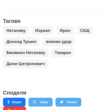
Тагове
Нетаняху
Израел
Иран
САЩ
Доналд Тръмп
военен удар
Бенямин Нетаняху
Техеран
Дани Цитронович
Сподели
Share
Viber
Tweet