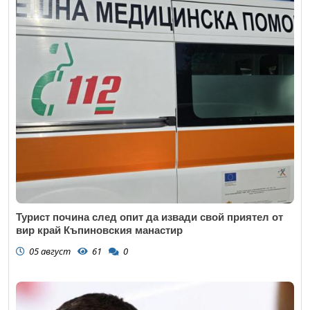
Турист почина след опит да извади свой приятел от
вир край Къпиновския манастир
05 август
61
0