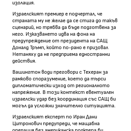
изолация.
Израелският премиер е подчертал, че
страната му не желае да се стига до такъв
сценарий, но трябва да бъде подготвена за
него. Изказването идва на фона на
предупреждение от президента на САЩ
Доналд Тръмп, който по-рано е призовал
Нетаняху да не предприема едностранни
действия.
Вашингтон води преговори с Техеран за
рамково споразумение, което да търси
дипломатически изход от регионалното
напрежение. В този контекст евентуален
израелски удар без координация със САЩ би
могъл да усложни значително ситуацията.
Израелският експерт по Иран Дани
Цитронович предупреди, че мащабна
операция без американска подкрепа би