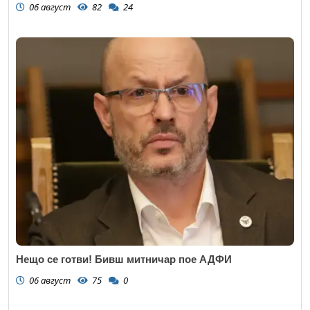
06 август
82
24
Откажи
Нещо се готви! Бивш митничар пое АДФИ
06 август
75
0