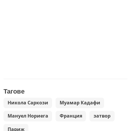
Тагове
Никола Саркози
Муамар Кадафи
Мануел Нориега
Франция
затвор
Париж