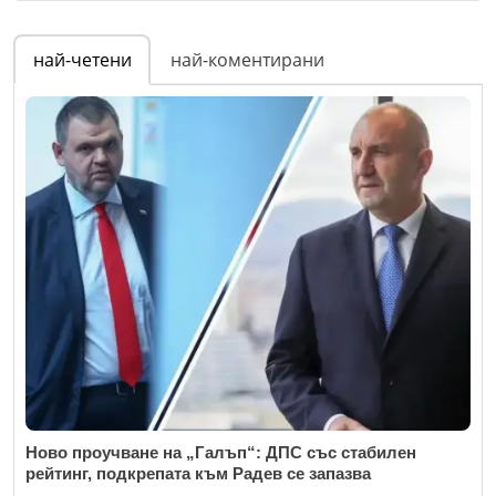
Име
*
най-четени
най-коментирани
Коментар
*
Email
Коментар
*
Откажи
Ново проучване на „Галъп“: ДПС със стабилен
рейтинг, подкрепата към Радев се запазва