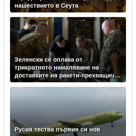
нашествието в Сеута
Зеленски се оплака от
трикратното намаляване на
доставките на ракети-прехващачи
от Запада за Киев
Русия тества първия си нов