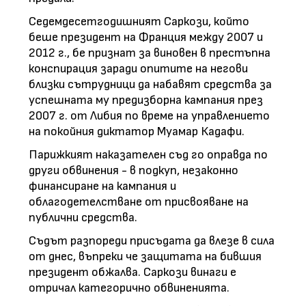
Седемдесетгодишният Саркози, който
беше президент на Франция между 2007 и
2012 г., бе признат за виновен в престъпна
конспирация заради опитите на негови
близки сътрудници да набавят средства за
успешната му предизборна кампания през
2007 г. от Либия по време на управлението
на покойния диктатор Муамар Кадафи.
Парижкият наказателен съд го оправда по
други обвинения - в подкуп, незаконно
финансиране на кампания и
облагодетелстване от присвояване на
публични средства.
Съдът разпореди присъдата да влезе в сила
от днес, въпреки че защитата на бившия
президент обжалва. Саркози винаги е
отричал категорично обвиненията.