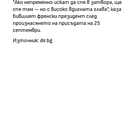
"Ако непременно искат да спя в затвора, ще
спя там — но с високо вдигната глава", каза
бившият френски президент след
произнасянето на присъдата на 25
септември.
Източник: dir.bg