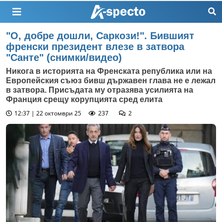
"О, добре дошли, Саркози!". Бившият
френски президент влезе в затвора
"Санте" (снимки/видео)
Никога в историята на Френската република или на
Европейския съюз бивш държавен глава не е лежал
в затвора. Присъдата му отразява усилията на
Франция срещу корупцията сред елита
12:37 | 22 октомври 25
237
2