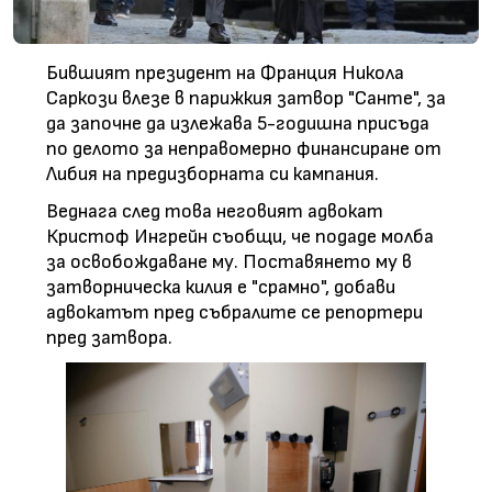
Бившият президент на Франция Никола
Саркози влезе в парижкия затвор "Санте", за
да започне да излежава 5-годишна присъда
по делото за неправомерно финансиране от
Либия на предизборната си кампания.
Веднага след това неговият адвокат
Кристоф Ингрейн съобщи, че подаде молба
за освобождаване му. Поставянето му в
затворническа килия е "срамно", добави
адвокатът пред събралите се репортери
пред затвора.