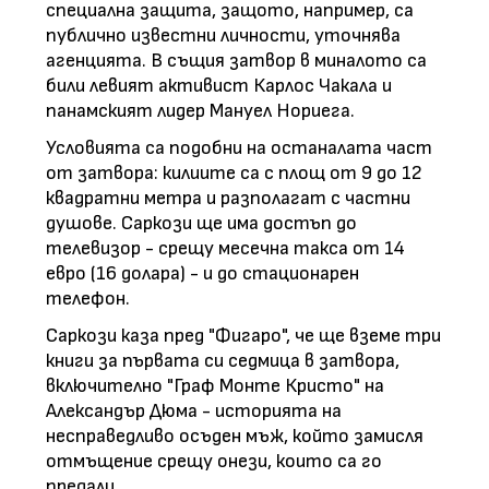
специална защита, защото, например, са
публично известни личности, уточнява
агенцията. В същия затвор в миналото са
били левият активист Карлос Чакала и
панамският лидер Мануел Нориега.
Условията са подобни на останалата част
от затвора: килиите са с площ от 9 до 12
квадратни метра и разполагат с частни
душове. Саркози ще има достъп до
телевизор - срещу месечна такса от 14
евро (16 долара) - и до стационарен
телефон.
Саркози каза пред "Фигаро", че ще вземе три
книги за първата си седмица в затвора,
включително "Граф Монте Кристо" на
Александър Дюма - историята на
несправедливо осъден мъж, който замисля
отмъщение срещу онези, които са го
предали.