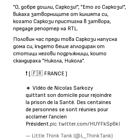
"О, добре дошли, Саркози!", "Ето го Саркози!",
викаха затворниците от килията си,
когато Саркози пристигна в затвора,
предаде репортер на RTL.
Половин час преди това Саркози напусна
дома си, където беше аплодиран от
стотици негови подръжници, които
скандираха "Никола, Никола".
❗️ [ 🇫🇷 FRANCE ]
🔸️ Vidéo de Nicolas Sarkozy
quittant son domicile pour rejoindre
la prison de la Santé. Des centaines
de personnes se sont réunies pour
acclamer l'ancien
Président.
pic.twitter.com/HUYFkSp6kI
— Little Think Tank (@L_ThinkTank)