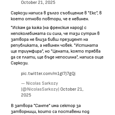
October 21, 2025
Саркози написа в дълго съобщение в "Екс", в
което отново повтори, че е невинен.
"Искам да кажа (на френския народ) с
непоколебимата си сила, че тази сутрин в
затвора не влиза бивш президент на
републиката, а невинен човек. "Истината
ще триумфира", но "Цената, която трябва
да се плати, ще бъде непосилна", написа още
Саркози.
pic.twitter.com/m1gl7j7gQj
— Nicolas Sarkozy
(@NicolasSarkozy)
October 21,
2025
В затвора "Санте" има сектор за
затворници, които са поставени под