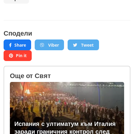
Сподели
Share
Viber
Tweet
Pin it
Oще от Свят
Испания с ултиматум към Италия
заради граничния контрол след