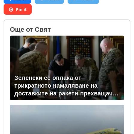
Pin it
Oще от Свят
Зеленски се оплака от
трикратното намаляване на
доставките на ракети-прехващачи
от Запада за Киев