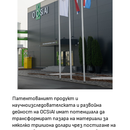
Патентованият продукт и
научноизследователската и развойна
дейност на OCSiAl имат потенциала да
трансформират пазара на материали за
няколко трилиона долари чрез постигане на