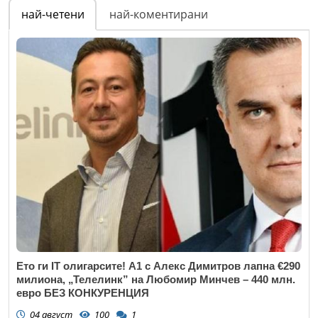
най-четени
най-коментирани
Ето ги IT олигарсите! А1 с Алекс Димитров лапна €290
милиона, „Телелинк” на Любомир Минчев – 440 млн.
евро БЕЗ КОНКУРЕНЦИЯ
04 август
100
1