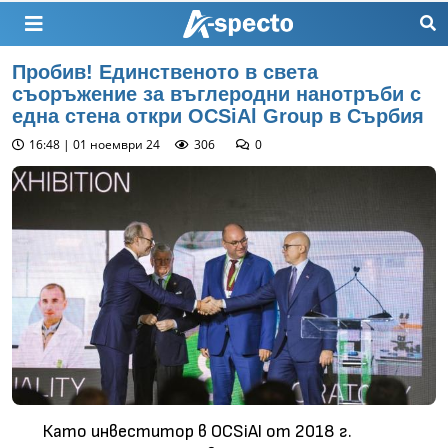
Пробив! Единственото в света
съоръжение за въглеродни нанотръби с
една стена откри OCSiAl Group в Сърбия
16:48 | 01 ноември 24
306
0
Като инвеститор в OCSiAl от 2018 г.