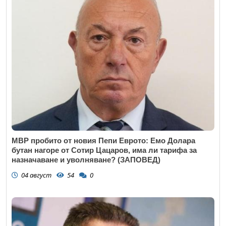
МВР пробито от новия Пепи Еврото: Емо Долара
бутан нагоре от Сотир Цацаров, има ли тарифа за
назначаване и уволняване? (ЗАПОВЕД)
04 август
54
0