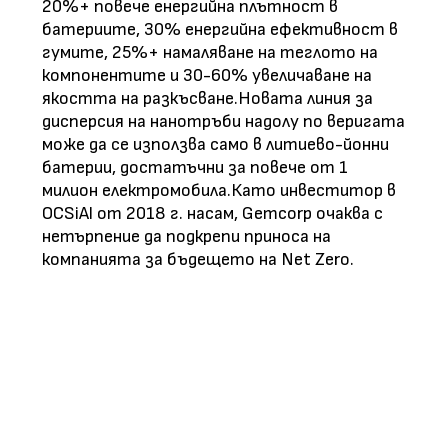
20%+ повече енергийна плътност в
батериите, 30% енергийна ефективност в
гумите, 25%+ намаляване на теглото на
компонентите и 30-60% увеличаване на
якостта на разкъсване.Новата линия за
дисперсия на нанотръби надолу по веригата
може да се използва само в литиево-йонни
батерии, достатъчни за повече от 1
милион електромобила.Като инвеститор в
OCSiAl от 2018 г. насам, Gemcorp очаква с
нетърпение да подкрепи приноса на
компанията за бъдещето на Net Zero.