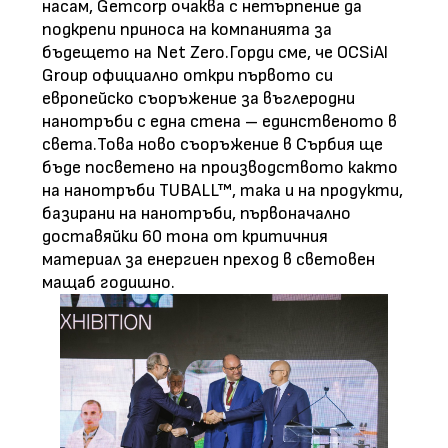
насам, Gemcorp очаква с нетърпение да
подкрепи приноса на компанията за
бъдещето на Net Zero.Горди сме, че OCSiAl
Group официално откри първото си
европейско съоръжение за въглеродни
нанотръби с една стена – единственото в
света.Това ново съоръжение в Сърбия ще
бъде посветено на производството както
на нанотръби TUBALL™, така и на продукти,
базирани на нанотръби, първоначално
доставяйки 60 тона от критичния
материал за енергиен преход в световен
мащаб годишно.