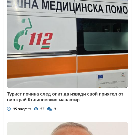
Турист почина след опит да извади свой приятел от
вир край Къпиновския манастир
05 август
57
0