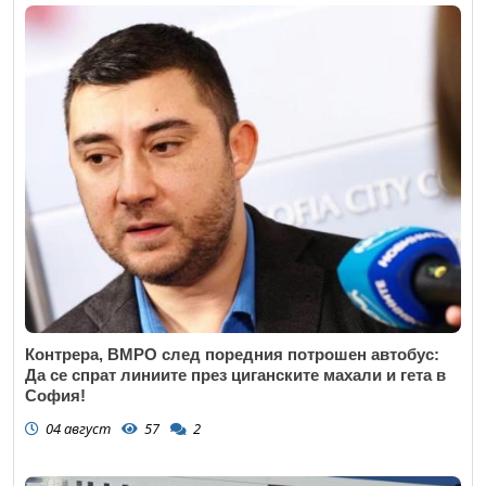
Контрера, ВМРО след поредния потрошен автобус:
Да се спрат линиите през циганските махали и гета в
София!
04 август
57
2