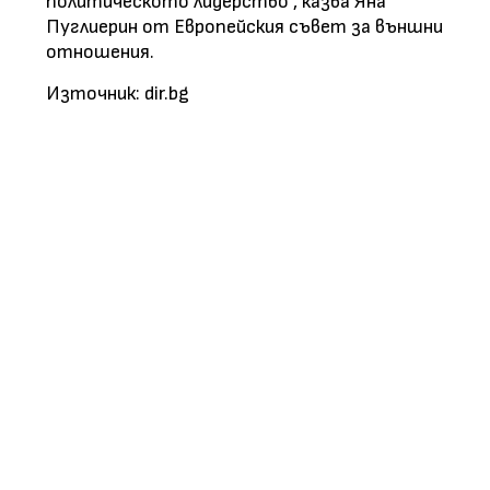
политическото лидерство", казва Яна
Пуглиерин от Европейския съвет за външни
отношения.
Източник: dir.bg