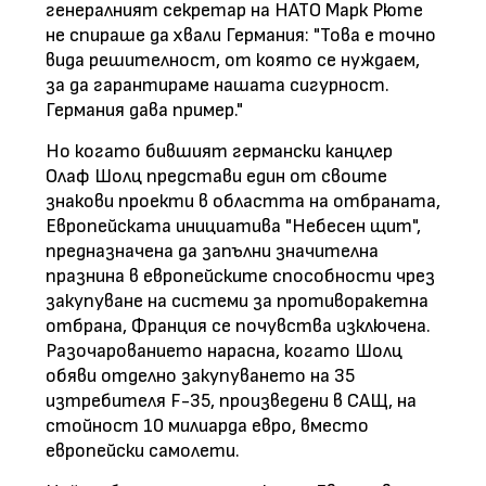
генералният секретар на НАТО Марк Рюте
не спираше да хвали Германия: "Това е точно
вида решителност, от която се нуждаем,
за да гарантираме нашата сигурност.
Германия дава пример."
Но когато бившият германски канцлер
Олаф Шолц представи един от своите
знакови проекти в областта на отбраната,
Европейската инициатива "Небесен щит",
предназначена да запълни значителна
празнина в европейските способности чрез
закупуване на системи за противоракетна
отбрана, Франция се почувства изключена.
Разочарованието нарасна, когато Шолц
обяви отделно закупуването на 35
изтребителя F-35, произведени в САЩ, на
стойност 10 милиарда евро, вместо
европейски самолети.