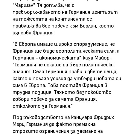
"Маршал". Тя допълва, че с
превъоръжаването на Германия центърът
на тежестта на континента се
приближава все повече към Берлин, което
изнервя Франция.
"В Европа имаше широко споразумение, че
Франция ще бъде геополитическата сила, а
Германия - икономическата", каза Майор.
"Германия не искаше да бъде политически
гигант. Сега Германия прави и двете неща,
както и полага усилия да утвърди новата си
сила в Европа. Това поставя Франция в
трудна позиция. Тяхното безпокойство
говори повече за самата Франция,
отколкото за Германия."
Под ръководството на канцлера Фридрих
Мерц Германия де факто премахна
строгите ограничения за заемане на