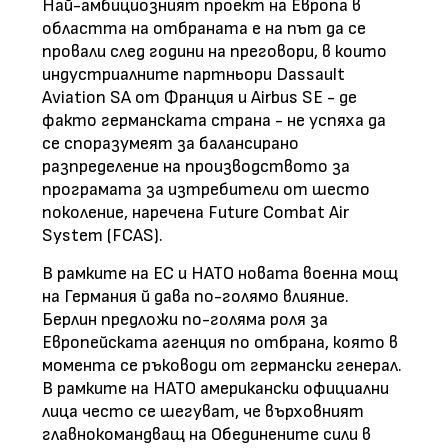
Най-амбициозният проект на Европа в
областта на отбраната е на път да се
провали след години на преговори, в които
индустриалните партньори Dassault
Aviation SA от Франция и Airbus SE - де
факто германската страна - не успяха да
се споразумеят за балансирано
разпределение на производството за
програмата за изтребители от шесто
поколение, наречена Future Combat Air
System (FCAS).
В рамките на ЕС и НАТО новата военна мощ
на Германия й дава по-голямо влияние.
Берлин предложи по-голяма роля за
Европейската агенция по отбрана, която в
момента се ръководи от германски генерал.
В рамките на НАТО американски официални
лица често се шегуват, че върховният
главнокомандващ на Обединените сили в