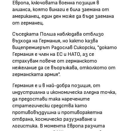
Европа, ключовата военна позиция в
алианса, която винаги е била заемана от
американец, един ден може да бъде заемана
от германец.
Съседката Полша наблюдава отблизо
възхода на Германия, но както казва
вицепремиерът Радослав Сикорски, "докато
Германия е член на ЕС и НАТО, аз се
страхувам повече от германското
нежелание да се въоръжава, отколкото от
германската армия".
Германия е и в най-добра позиция, от
индустриална и икономическа гледна точка,
да предостави така наречените
стратегически средства като
противовъздушна и противоракетна
отбрана, космическо разузнаване и
логистика. В момента Европа разчита