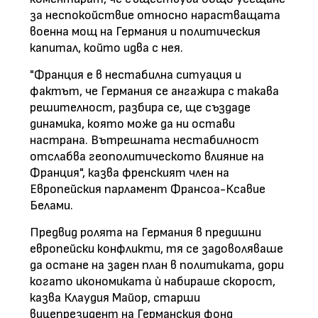
за неспокойствие относно нарастващата
военна мощ на Германия и политическия
капитал, който идва с нея.
"Франция е в нестабилна ситуация и
фактът, че Германия се ангажира с такава
решителност, разбира се, ще създаде
динамика, която може да ни остави
настрана. Вътрешната нестабилност
отслабва геополитическото влияние на
Франция", казва френският член на
Европейския парламент Франсоа-Ксавие
Белами.
Предвид ролята на Германия в предишни
европейски конфликти, тя се задоволяваше
да остане на заден план в политиката, дори
когато икономиката ѝ набираше скорост,
казва Клаудия Майор, старши
вицепрезидент на Германския фонд