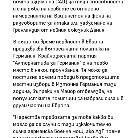
почти изцяло на САЩ за тези способности
и е на ръба на нервите си относно
намеренията на Вашингтон на фона на
разговорите за атака или завземане на
Гренландия от нейния съюзник Дания.
В същото време нервност в Европа
предизвиква вътрешната политика на
Германия. Крайнодясната партия
"Алтернатива за Германия" е на първо
място в някои проучвания. Тя може да
постигне големи победи в предстоящите
местни избори в Източна Германия тази
година, въпреки че Майор отбелязва, че
популистките политици са набрали сила и в
други части на Европа.
"Нараства тревогата за това какво би
могло да се случи с тази изключително
силна германска военна мощ, ако АзГ поеме