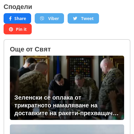
Сподели
Share
Viber
Tweet
Pin it
Oще от Свят
Зеленски се оплака от
трикратното намаляване на
доставките на ракети-прехващачи
от Запада за Киев