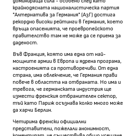
доминираща сила - особено след като
крайнодясната националистическа партия
"Алтернатива за Германия" (АзГ) достига
рекордно високи рейтинги в Германия, което
връща опасенията, че проевропейското
правителство там не може да се приема за
даденост.
Във Франция, която има една от най-
мощните армии в Европа и ядрена програма,
настроенията са противоречиви. От една
страна, има облекчение, че Германия прави
повече в областта на отбраната. Но има и
тревога, че германската индустрия ще
измести френския отбранителен сектор,
тъй като Париж осъзнава колко много може
да харчи Берлин.
Четирима френски официални
представители, пожелали анонимност,
коментират, че съществува общо усещане