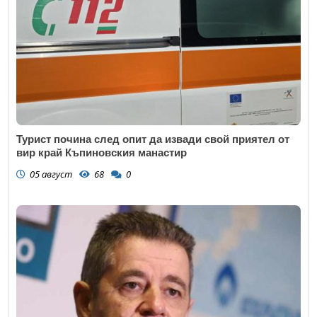
Коментар
*
Турист почина след опит да извади свой приятел от
вир край Къпиновския манастир
05 август
68
0
Откажи