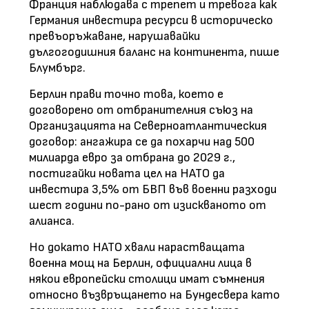
Франция наблюдава с трепет и тревога как
Германия инвестира ресурси в историческо
превъоръжаване, нарушавайки
дългогодишния баланс на континента, пише
Блумбърг.
Берлин прави точно това, което е
договорено от отбранителния съюз на
Организацията на Северноатлантическия
договор: ангажира се да похарчи над 500
милиарда евро за отбрана до 2029 г.,
постигайки новата цел на НАТО да
инвестира 3,5% от БВП във военни разходи
шест години по-рано от изискваното от
алианса.
Но докато НАТО хвали нарастващата
военна мощ на Берлин, официални лица в
някои европейски столици имат съмнения
относно възвръщането на Бундесвера като