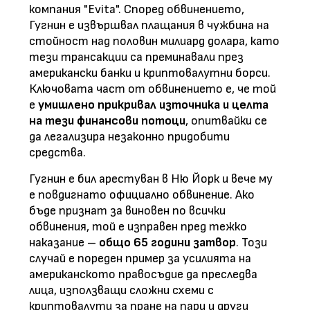
компания "Evita". Според обвинението,
Гугнин е извършвал плащания в чужбина на
стойност над половин милиард долара, като
тези трансакции са преминавали през
американски банки и криптовалутни борси.
Ключовата част от обвинението е, че той
е
умишлено прикривал източника и целта
на тези финансови потоци
, опитвайки се
да легализира незаконно придобити
средства.
Гугнин е бил арестуван в Ню Йорк и вече му
е повдигнато официално обвинение. Ако
бъде признат за виновен по всички
обвинения, той е изправен пред тежко
наказание –
общо 65 години затвор
. Този
случай е пореден пример за усилията на
американското правосъдие да преследва
лица, използващи сложни схеми с
криптовалути за пране на пари и други