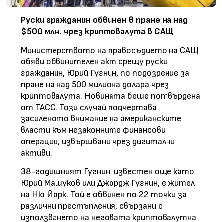
Руски гражданин обвинен в пране на над
$500 млн. чрез криптовалута в САЩ
Министерството на правосъдието на САЩ
обяви обвинителен акт срещу руски
гражданин, Юрий Гугнин, по подозрение за
пране на над 500 милиона долара чрез
криптовалута. Новината беше потвърдена
от ТАСС. Този случай подчертава
засиленото внимание на американските
власти към незаконните финансови
операции, извършвани чрез дигитални
активи.
38-годишният Гугнин, известен още като
Юрий Машуков или Джордж Гугнин, е жител
на Ню Йорк. Той е обвинен по 22 точки за
различни престъпления, свързани с
използването на неговата криптовалутна