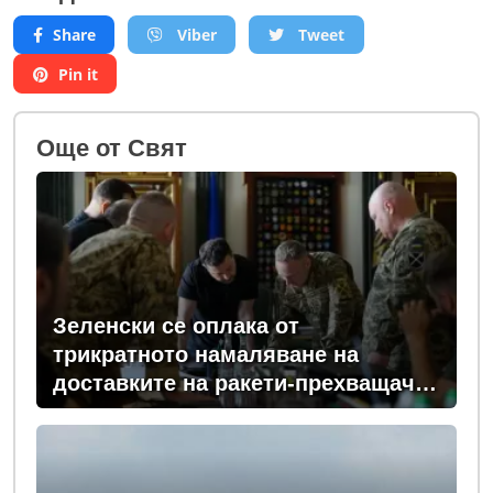
Share
Viber
Tweet
Pin it
Oще от Свят
Зеленски се оплака от
трикратното намаляване на
доставките на ракети-прехващачи
от Запада за Киев