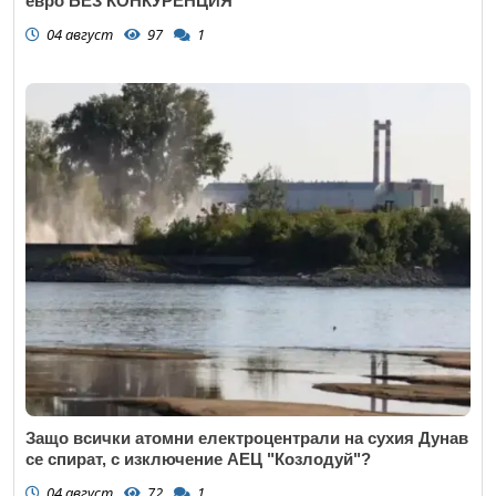
евро БЕЗ КОНКУРЕНЦИЯ
04 август
97
1
Защо всички атомни електроцентрали на сухия Дунав
се спират, с изключение АЕЦ "Козлодуй"?
04 август
72
1