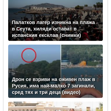
Палатков лагер изникна на плажа
в Сеута, хиляди остават в
испанския ексклав (снимки)
Дрон се взриви на оживен плаж в
Русия, има най-малко 7 загинали,
сред тях и три деца (видео)