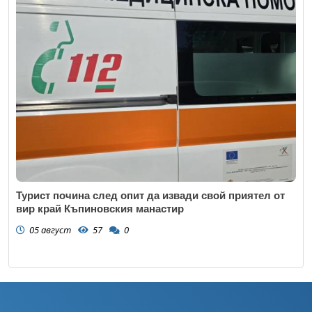
Турист почина след опит да извади свой приятел от
вир край Къпиновския манастир
05 август
57
0