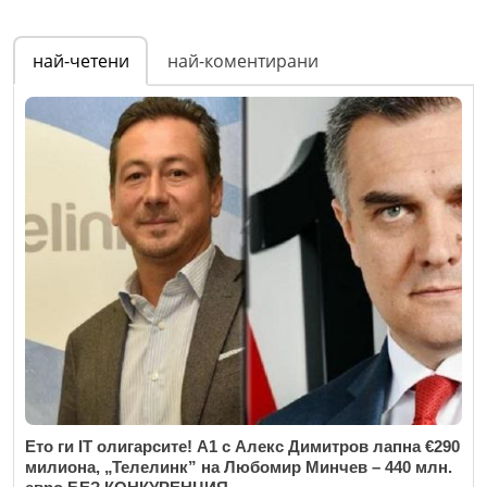
най-четени
най-коментирани
Ето ги IT олигарсите! А1 с Алекс Димитров лапна €290
милиона, „Телелинк” на Любомир Минчев – 440 млн.