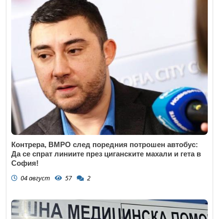
Контрера, ВМРО след поредния потрошен автобус:
Да се спрат линиите през циганските махали и гета в
София!
04 август
57
2