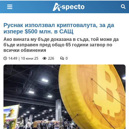
Руснак използвал криптовалута, за да
изпере $500 млн. в САЩ
Ако вината му бъде доказана в съда, той може да
бъде изправен пред общо 65 години затвор по
всички обвинения
14:49 | 10 юни 25
226
0