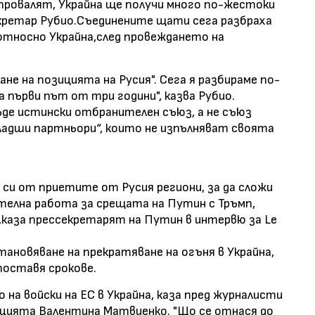
провалят, Украйна ще получи много по-жестоки
екретар Рубио.Съединените щати сега разбраха
относно Украйна,след провеждането на
ане на позицията на Русия". Сега я разбираме по-
 първи път от три години", казва Рубио.
ъде истински отбранителен съюз, а не съюз
адши партньори“, които не изпълняват своята
 си от приетите от Русия региони, за да сложи
ителна работа за срещата на Путин с Тръмп,
,каза прессекретарят на Путин в интервю за Le
становяване на прекратяване на огъня в Украйна,
поставя срокове.
 на войски на ЕС в Украйна, каза пред журналисти
цията Валентина Матвиенко. "Що се отнася до