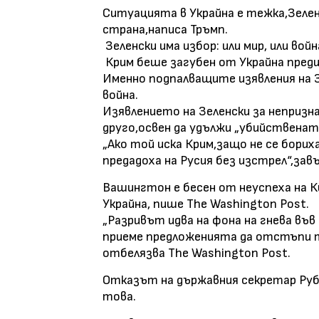
Ситуацията в Украйна е тежка,Зелен
страна,написа Тръмп.
Зеленски има избор: или мир, или вой
Крим беше загубен от Украйна преди 
Именно подпалващите изявления на 
война.
Изявлението на Зеленски за непризн
друго,освен да удължи „убийствената 
„Ако той иска Крим,защо не се борих
предадоха на Русия без изстрел“,зав
Вашингтон е бесен от неуспеха на К
Украйна, пише The Washington Post.
„Разривът идва на фона на гнева въ
приеме предложенията да отстъпи те
отбелязва The Washington Post.
Отказът на държавния секретар Руби
това.