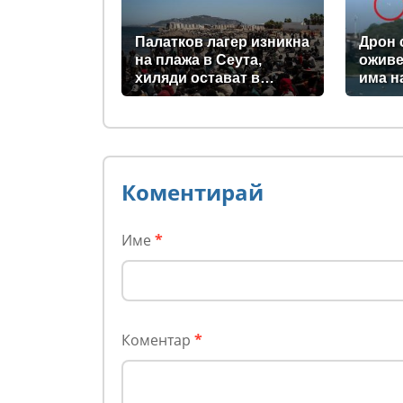
за Киев
Палатков лагер изникна
Дрон 
на плажа в Сеута,
оживе
хиляди остават в
има н
испанския ексклав
загина
(снимки)
деца 
Коментирай
Име
*
Коментар
*