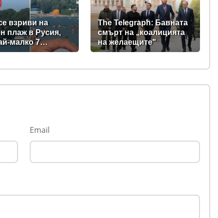
се взриви на
The Telegraph: Бавната
н плаж в Русия,
смърт на „коалицията
ай-малко 7
на желаещите"
ли, сред тях и три
(видео)
Email