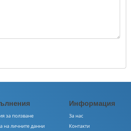
ълнения
Информация
ия за ползване
За нас
а на личните данни
Контакти