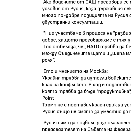
Ако водените от САЩ преговори се 
условия от Русия, каза държавния с
много по-добре позицията на Русия 
двустранни консултации.
"Ние участваме в процеса на "разбир
добре, защото преговаряхме с тях за
Той отбеляза, че „НАТО трябва да б
между Съединените щати и „шепа мл
роля“.
Ето и мнението на Москва:
Украйна трябва да изтегли войските
край на конфликта. В ход е подготв
която трябва да бъде "продуктивна"
Point.
Тръмп не е поставил краен срок за у
Русия също не смята за уместно да 
Русия няма да позволи разполагането
председателят на Съвета на федера