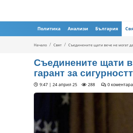
Политика
Анализи
България
Св
Начало
Свят
Съединените щати вече не могат да 
Съединените щати в
гарант за сигурност
9:47 | 24 април 25
288
0
коментара