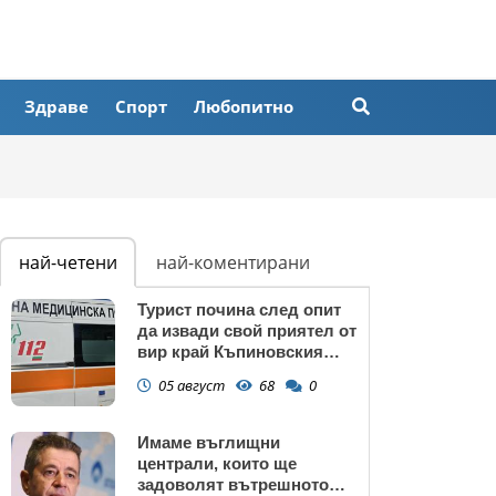
Здраве
Спорт
Любопитно
най-четени
най-коментирани
Турист почина след опит
да извади свой приятел от
вир край Къпиновския
манастир
05 август
68
0
Имаме въглищни
централи, които ще
задоволят вътрешното