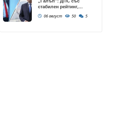
„Галъп“: ДПС със
стабилен рейтинг,
подкрепата към Радев се
06 август
50
5
запазва