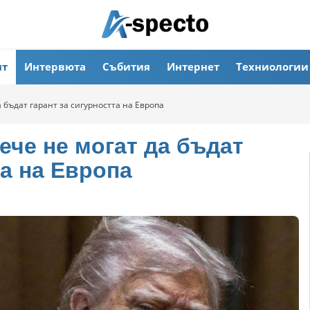
ят
Интервюта
Събития
Интернет
Техниологии
бъдат гарант за сигурността на Европа
ече не могат да бъдат
та на Европа