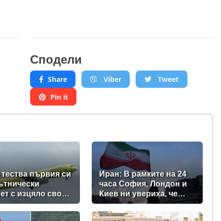
Сподели
Share
Viber
Tweet
Pin it
 тества първия си
Иран: В рамките на 24
ътнически
часа София, Лондон и
ет с изцяло свои
Киев ни увериха, че
ненти (видео +
няма да станат част от
и)
войната