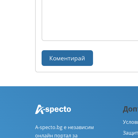
Доп
Услов
A-specto.bg е независим
Защит
онлайн портал за