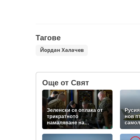
Тагове
Йордан Халачев
Oще от Свят
Зеленски се оплака от
Русия
трикратното
нов п
намаляване на
самол
доставките на ракети-
компо
прехващачи от Запада
снимк