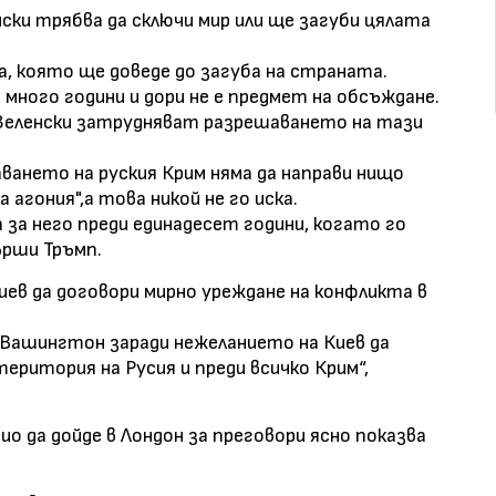
ски трябва да сключи мир или ще загуби цялата
на, която ще доведе до загуба на страната.
много години и дори не е предмет на обсъждане.
Зеленски затрудняват разрешаването на тази
аването на руския Крим няма да направи нищо
агония",а това никой не го иска.
а за него преди единадесет години, когато го
ърши Тръмп.
иев да договори мирно уреждане на конфликта в
в Вашингтон заради нежеланието на Киев да
ритория на Русия и преди всичко Крим“,
о да дойде в Лондон за преговори ясно показва