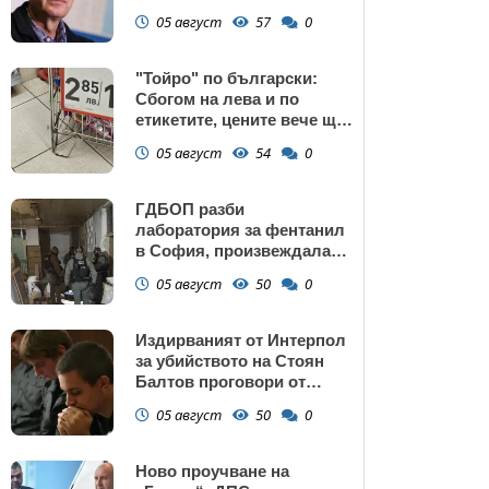
потребление на ток
05 август
57
0
"Тойро" по български:
Сбогом на лева и по
етикетите, цените вече ще
са само в евро
05 август
54
0
ГДБОП разби
лаборатория за фентанил
в София, произвеждала
до 10 кг на ден за страната
05 август
50
0
(снимки)
Издирваният от Интерпол
за убийството на Стоян
Балтов проговори от
Южна Африка
05 август
50
0
Ново проучване на