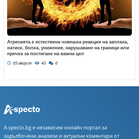
Агресията е естествена човешка реакция на заплаха,
натиск, болка, унижение, нарушаване на граници или
пречка за постигане на важна цел
05 август
43
0
A-specto.bg е независим онлайн портал за
задълбочени анализи и актуални коментари от