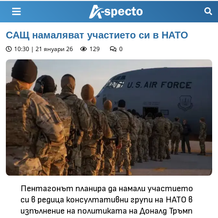
САЩ намаляват участието си в НАТО
10:30 | 21 януари 26
129
0
Пентагонът планира да намали участието
си в редица консултативни групи на НАТО в
изпълнение на политиката на Доналд Тръмп