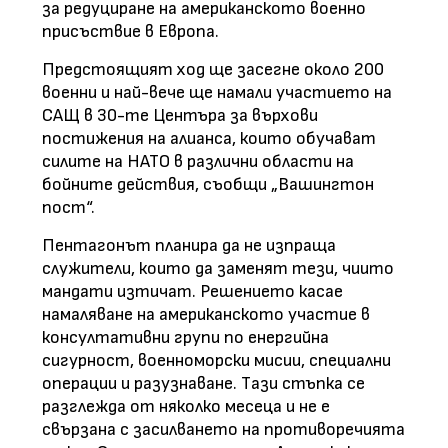
за
редуциране на американското военно
присъствие в Европа.
Предстоящият ход ще засегне около 200
военни и най-вече ще намали участието на
САЩ в 30-те Центъра за върхови
постижения на алианса, които обучават
силите на НАТО в различни области на
бойните действия,
съобщи
„Вашингтон
пост“.
Пентагонът планира да не изпраща
служители, които да заменят тези, чиито
мандати изтичат. Решението касае
намаляване на американското участие в
консултативни групи по енергийна
сигурност, военноморски мисии, специални
операции и разузнаване. Tази стъпка се
разглежда от няколко месеца и не е
свързана с засилването на противоречията