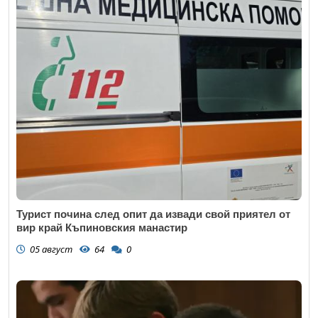
Турист почина след опит да извади свой приятел от
вир край Къпиновския манастир
05 август
64
0