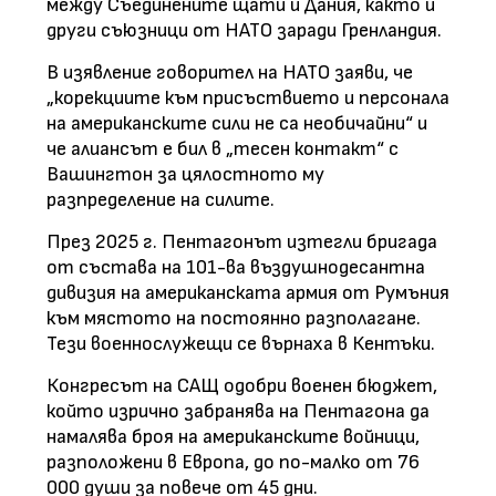
между Съединените щати и Дания, както и
други съюзници от НАТО заради Гренландия.
В изявление говорител на НАТО заяви, че
„корекциите към присъствието и персонала
на американските сили не са необичайни“ и
че алиансът е бил в „тесен контакт“ с
Вашингтон за цялостното му
разпределение на силите.
През 2025 г. Пентагонът изтегли бригада
от състава на 101-ва въздушнодесантна
дивизия на американската армия от Румъния
към мястото на постоянно разполагане.
Тези военнослужещи се върнаха в Кентъки.
Конгресът на САЩ одобри военен бюджет,
който изрично забранява на Пентагона да
намалява броя на американските войници,
разположени в Европа, до по-малко от 76
000 души за повече от 45 дни.