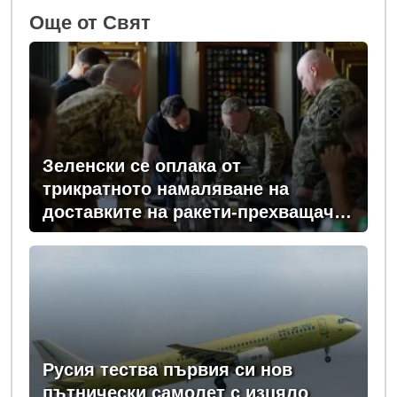
Oще от Свят
Зеленски се оплака от
трикратното намаляване на
доставките на ракети-прехващачи
от Запада за Киев
Русия тества първия си нов
пътнически самолет с изцяло