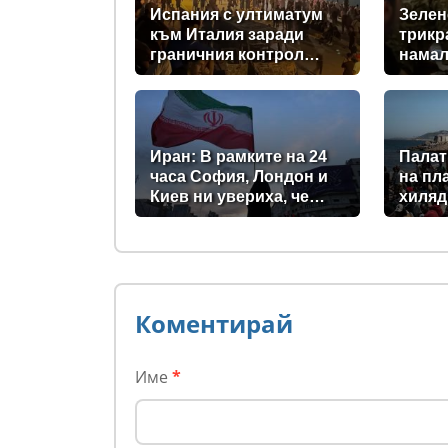
Испания с ултиматум
Зелен
към Италия заради
трикр
граничния контрол
намал
след нашествието в
доста
Сеута
прехв
за Ки
Иран: В рамките на 24
Палат
часа София, Лондон и
на пл
Киев ни увериха, че
хиляд
няма да станат част от
испан
войната
(сним
Коментирай
Име
*