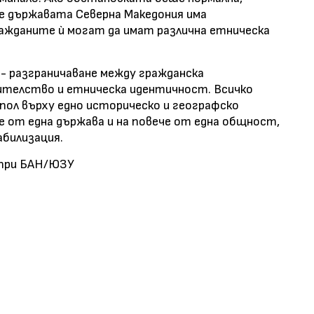
че държавата Северна Македония има
ражданите ù могат да имат различна етническа
- разграничаване между гражданска
ителство и етническа идентичност. Всичко
опол върху едно историческо и географско
е от една държава и на повече от една общност,
абилизация.
 при БАН/ЮЗУ