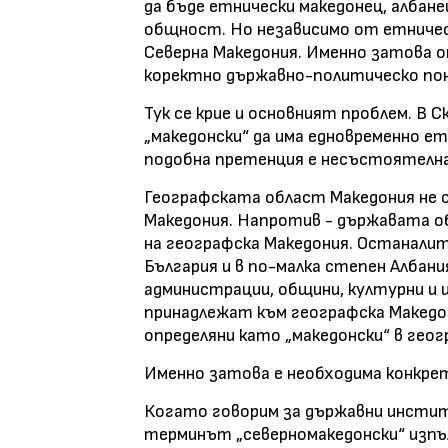
да бъде етнически македонец, албане
общност. Но независимо от етничес
Северна Македония. Именно затова о
коректно държавно-политическо по
Тук се крие и основният проблем. 
„македонски“ да има едновременно ет
подобна претенция е несъстоятелна
Географската област Македония не 
Македония. Напротив - държавата 
на географска Македония. Останалит
България и в по-малка степен Албан
администрации, общини, културни и
принадлежат към географска Македо
определяни като „македонски“ в геог
Именно затова е необходима конкре
Когато говорим за държавни институ
терминът „северномакедонски“ изпъ