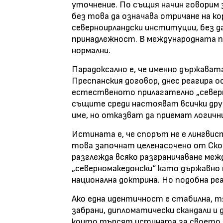
уточнение. По същия начин говорим 
без това да означава отричане на ко
северноирландски институции, без д
принадлежност. В международната п
нормални.
Парадоксално е, че именно държават
Преспанския договор, днес реагира 
естественото прилагателно „северно
същите среди настояват всички др
име, но отказват да приемат логичн
Истината е, че спорът не е лингвис
това започнат целенасочено от Ско
разглежда всяко разграничаване меж
„северномакедонски“ като държавно 
национална доктрина. Но подобна реа
Ако една идентичност е стабилна, т
забрани, дипломатически скандали и 
които търсят истината за своето м