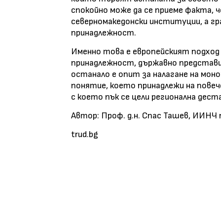
спокойно може да се приеме факта, 
северномакедонски институции, а г
принадлежност.
Именно това е европейският подход 
принадлежност, държавно представ
останало е опит за налагане на мон
понятие, което принадлежи на повеч
с което пък се цели регионална дест
Автор:
Проф. д.н. Спас Ташев, ИИНЧ
trud.bg