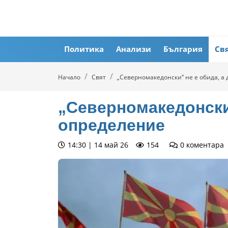
Политика
Анализи
България
Св
Начало
Свят
„Северномакедонски“ не е обида, а
„Северномакедонски
определение
14:30 | 14 май 26
154
0
коментара