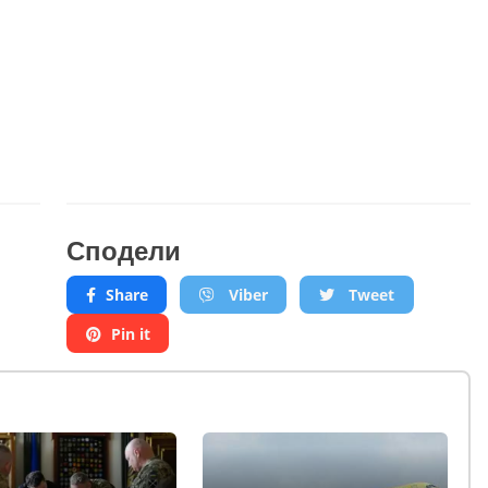
Сподели
Share
Viber
Tweet
Pin it