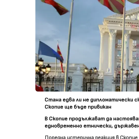
Стана едва ли не дипломатически с
Скопие ще бъде привикан
В Скопие продължават да настоява
едновременно етнически, държавен
Поредна истерична реакция в Скопие