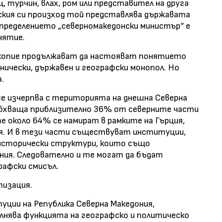
ц, турчин, влах, ром или представител на друга
кия си произход той представлява държавата
пределението „северномакедонски министър“ е
нятие.
В Скопие продължават да настояват понятието
нически, държавен и географски монопол. Но
.
се изчерпва с територията на днешна Северна
обхваща приблизително 36% от северните части
е около 64% се намират в рамките на Гърция,
ия. И в тези части съществуват институции,
 исторически структури, които също
ния. Следователно и те могат да бъдат
рафски смисъл.
тизация.
ции на Република Северна Македония,
лнява функцията на географско и политическо