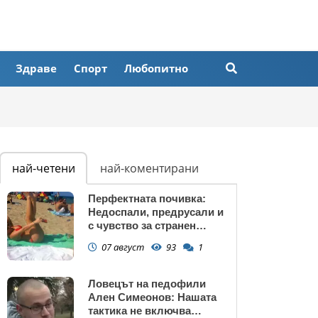
Здраве
Спорт
Любопитно
най-четени
най-коментирани
Перфектната почивка:
Недоспали, предрусали и
с чувство за странен
сърбеж
07 август
93
1
Ловецът на педофили
Ален Симеонов: Нашата
тактика не включва