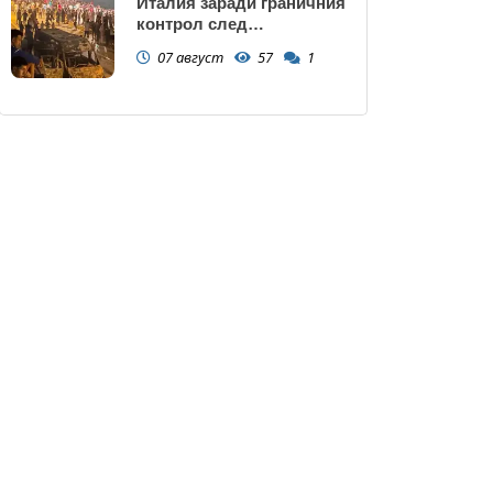
Италия заради граничния
контрол след
нашествието в Сеута
07 август
57
1