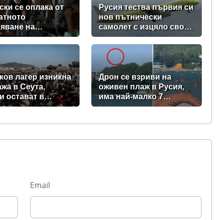
ски се оплака от
Русия тества първия си
атното
нов пътнически
яване на
самолет с изцяло свои
вките на ракети-
компоненти (видео +
ащачи от Запада
снимки)
ев
ков лагер изникна
Дрон се взриви на
ажа в Сеута,
оживен плаж в Русия,
и остават в
има най-малко 7
ския ексклав
загинали, сред тях и три
ки)
деца (видео)
Email