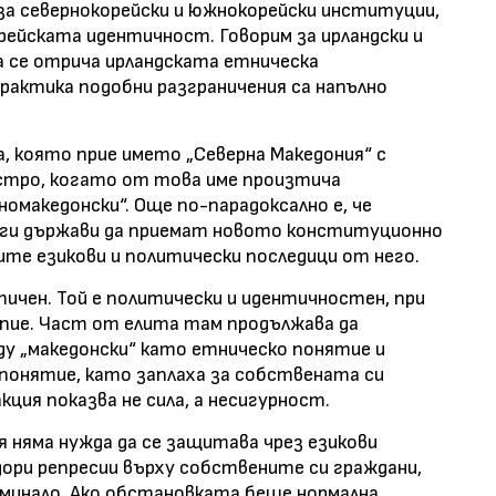
за севернокорейски и южнокорейски институции,
рейската идентичност. Говорим за ирландски и
а се отрича ирландската етническа
рактика подобни разграничения са напълно
а, която прие името „Северна Македония“ с
остро, когато от това име произтича
македонски“. Още по-парадоксално е, че
уги държави да приемат новото конституционно
ите езикови и политически последици от него.
тичен. Той е политически и идентичностен, при
пие. Част от елита там продължава да
ду „македонски“ като етническо понятие и
понятие, като заплаха за собствената си
кция показва не сила, а несигурност.
я няма нужда да се защитава чрез езикови
дори репресии върху собствените си граждани,
инало. Ако обстановката беше нормална,