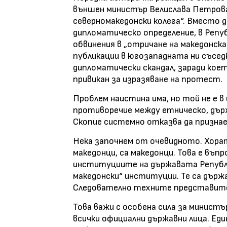
външен министър Велислава Петрова
северномакедонски колега“. Вместо
дипломатическо определение, в Репу
обвинения в „отричане на македонск
публикации в югозападната ни съсед
дипломатически скандал, заради кое
привикан за изразяване на протест.
Проблем наистина има, но той не е в
противоречие между етническо, дър
Скопие системно отказва да признае
Нека започнем от очевидното. Хора
македонци, са македонци. Това е въпр
институциите на държавата Републи
македонски“ институции. Те са държ
Следователно техните представите
Това важи с особена сила за минист
всички официални държавни лица. Ед