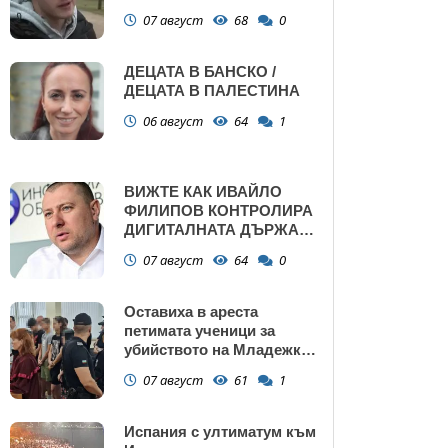
убийства
07 август
68
0
ДЕЦАТА В БАНСКО /
ДЕЦАТА В ПАЛЕСТИНА
06 август
64
1
ВИЖТЕ КАК ИВАЙЛО
ФИЛИПОВ КОНТРОЛИРА
ДИГИТАЛНАТА ДЪРЖАВА
ЗАД ГЪРБА НА
07 август
64
0
ПРАВИТЕЛСТВОТО?
(РАЗСЛЕДВАНЕ)
Оставиха в ареста
петимата ученици за
убийството на Младежкия
хълм: Измъчвали Георги
07 август
61
1
час, гаврили се с него и го
обрали
Испания с ултиматум към