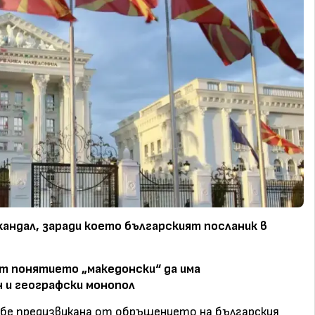
кандал, заради което българският посланик в
т понятието „македонски“ да има
 и географски монопол
 бе предизвикана от обръщението на българския