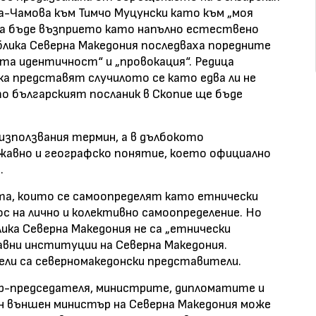
-Чамова към Тимчо Муцунски като към „моя
 да бъде възприето като напълно естествено
блика Северна Македония последваха поредните
ата идентичност“ и „провокация“. Редица
ка представят случилото се като едва ли не
то българският посланик в Скопие ще бъде
 използвания термин, а в дълбокото
жавно и географско понятие, което официално
.
та, които се самоопределят като етнически
ос на лично и колективно самоопределение. Но
ка Северна Македония не са „етнически
авни институции на Северна Македония.
ли са северномакедонски представители.
ър-председателя, министрите, дипломатите и
ин външен министър на Северна Македония може