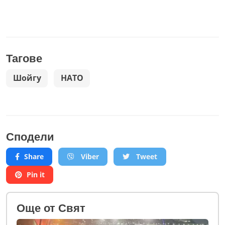
Тагове
Шойгу
НАТО
Сподели
Share
Viber
Tweet
Pin it
Oще от Свят