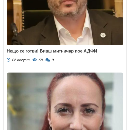
Нещо се готви! Бивш митничар пое АДФИ
06 август
68
0