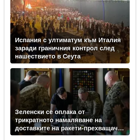
Испания с ултиматум към Италия
заради граничния контрол след
нашествието в Сеута
Зеленски се оплака от
трикратното намаляване на
доставките на ракети-прехващачи
от Запада за Киев