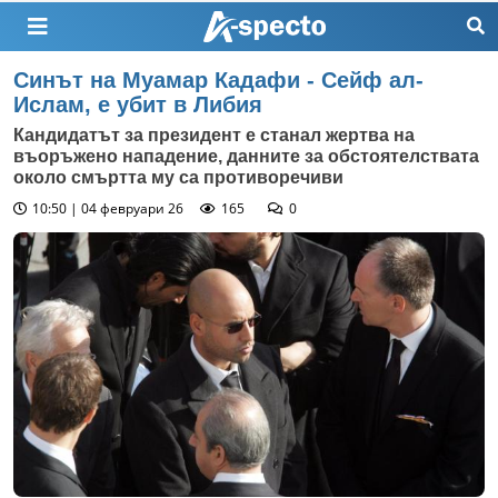
Синът на Муамар Кадафи - Сейф ал-
Ислам, е убит в Либия
Кандидатът за президент е станал жертва на
въоръжено нападение, данните за обстоятелствата
около смъртта му са противоречиви
10:50 | 04 февруари 26
165
0