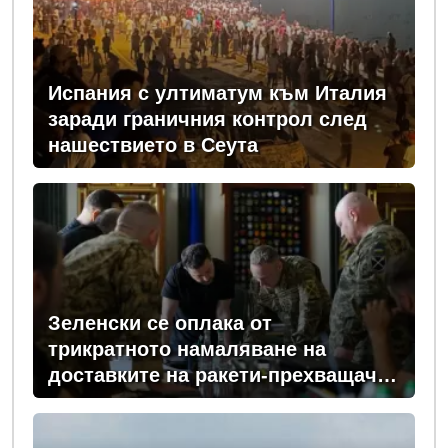
Испания с ултиматум към Италия
заради граничния контрол след
нашествието в Сеута
Зеленски се оплака от
трикратното намаляване на
доставките на ракети-прехващачи
от Запада за Киев