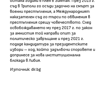
остана години в плен в Зинтан. През 2015 г.
съд в Триполи го осъди задочно на смърт за
военни престъпления, а Международният
наказателен съд го търси по обвинения в
престъпления срещу човечеството. След
освобождаването му през 2017 г. по закон
за амнистия той направи опит за
политическо завръщане и през 2021 г.
подаде кандидатура за президентските
избори – ход, който задълбочи споровете и
допринесе за нова институционална
блокада в Либия.
Източник: dir.bg