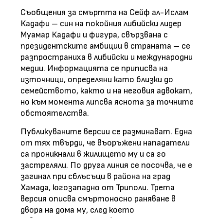
Съобщения за смъртта на Сейф ал-Ислам
Кадафи – син на покойния либийски лидер
Муамар Кадафи и фигура, свързвана с
президентските амбиции в страната – се
разпространиха в либийски и международни
медии. Информацията се приписва на
източници, определяни като близки до
семейството, както и на неговия адвокат,
но към момента липсва яснота за точните
обстоятелства.
Публикуваните версии се разминават. Една
от тях твърди, че въоръжени нападатели
са проникнали в жилището му и са го
застреляли. По друга линия се посочва, че е
загинал при сблъсъци в района на град
Хамада, югозападно от Триполи. Трета
версия описва смъртоносно раняване в
двора на дома му, след което