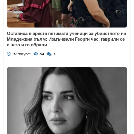
Оставиха в ареста петимата ученици за убийството на
Младежкия хълм: Измъчвали Георги час, гаврили се
с него и го обрали
07 август
64
1