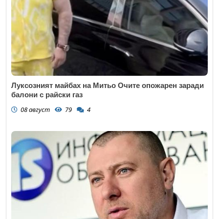
Луксозният майбах на Митьо Очите опожарен заради
балони с райски газ
08 август
79
4