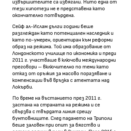
извършителите са избягали. Нито една от
тези хипотези не е представена като
окончателно потвърдена.
Сейф ал-Ислам дълги години беше
разглеждан като потенциален наследник и
като по-умерен, ориентиран към реформи
образ на режима. Той има образование от
Лондонското училище по икономика и преди
2011 г. участваше в ключови международни
преговори – включително по теми като
отказ от оръжия за масово поразяване и
компенсации във връзка с атентата над
Локърби.
По време на въстанието през 2011 г.
застана на страната на режима и се
свързва с твърдата линия срещу
бунтовниците. След падането на Триполи
беше заловен при опит за бягство и