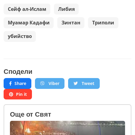
Сейф ал-Ислам
Либия
Муамар Кадафи
Зинтан
Триполи
убийство
Сподели
Share
Viber
Tweet
Pin it
Oще от Свят