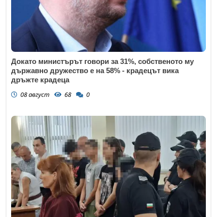
Докато министърът говори за 31%, собственото му
държавно дружество е на 58% - крадецът вика
дръжте крадеца
08 август
68
0