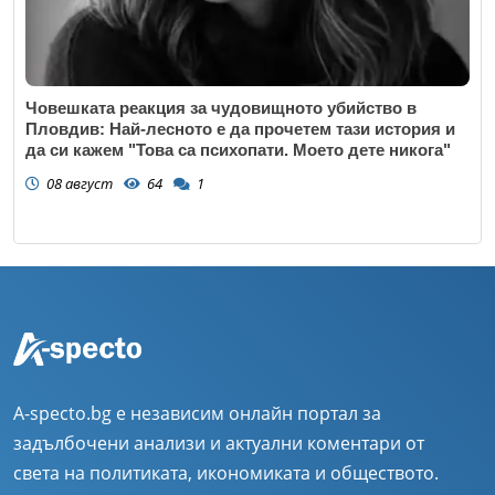
Човешката реакция за чудовищното убийство в
Пловдив: Най-лесното е да прочетем тази история и
да си кажем "Това са психопати. Моето дете никога"
08 август
64
1
A-specto.bg е независим онлайн портал за
задълбочени анализи и актуални коментари от
света на политиката, икономиката и обществото.