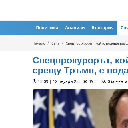
Политика
Анализи
България
Св
Начало
Свят
Спецпрокурорът, който водеше разс
Спецпрокурорът, ко
срещу Тръмп, е пода
13:09 | 12 януари 25
392
0
комента