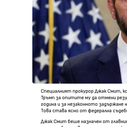
Специалният прокурор Джак Смит, к
Тръмп за опитите му да отмени ре
година и за незаконното задържане н
Това става ясно от федерална съдеб
Джак Смит беше назначен от главния