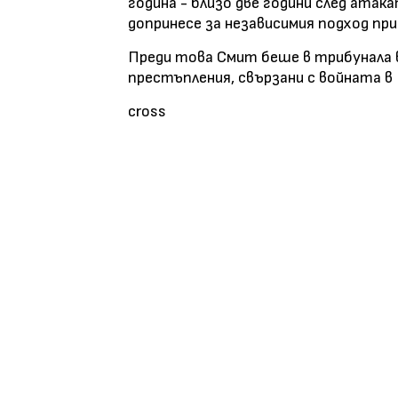
година - близо две години след ата
допринесе за независимия подход пр
Преди това Смит беше в трибунала в
престъпления, свързани с войната в
cross