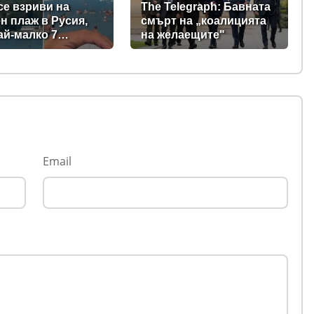
се взриви на
The Telegraph: Бавната
н плаж в Русия,
смърт на „коалицията
ай-малко 7
на желаещите"
ли, сред тях и три
(видео)
Email