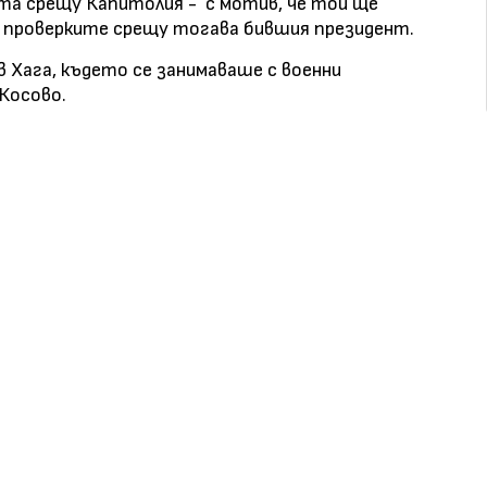
ката срещу Капитолия - с мотив, че той ще
и проверките срещу тогава бившия президент.
 Хага, където се занимаваше с военни
 Косово.