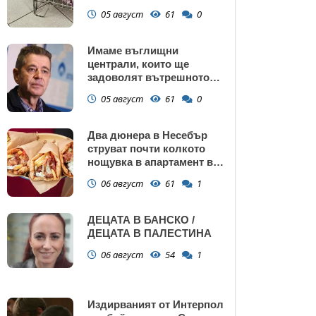
са само в евро
05 август
61
0
Имаме въглищни
централи, които ще
задоволят вътрешното
потребление на ток
05 август
61
0
Два дюнера в Несебър
струват почти колкото
нощувка в апартамент в
Поморие
06 август
61
1
ДЕЦАТА В БАНСКО /
ДЕЦАТА В ПАЛЕСТИНА
06 август
54
1
Издирваният от Интерпол