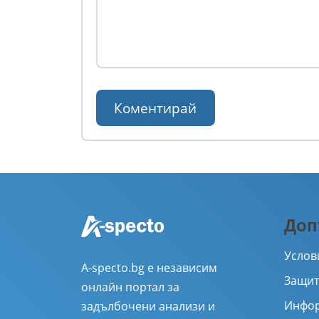
Доп
Услов
A-specto.bg е независим
Защит
онлайн портал за
Инфор
задълбочени анализи и