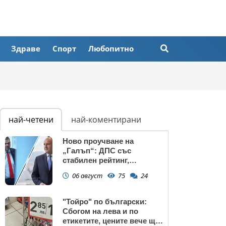
Здраве
Спорт
Любопитно
най-четени
най-коментирани
Ново проучване на
„Галъп“: ДПС със
стабилен рейтинг,
подкрепата към Радев се
06 август
75
24
запазва
"Тойро" по български:
Сбогом на лева и по
етикетите, цените вече ще