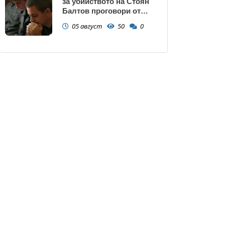
за убийството на Стоян
Балтов проговори от
Южна Африка
05 август
50
0