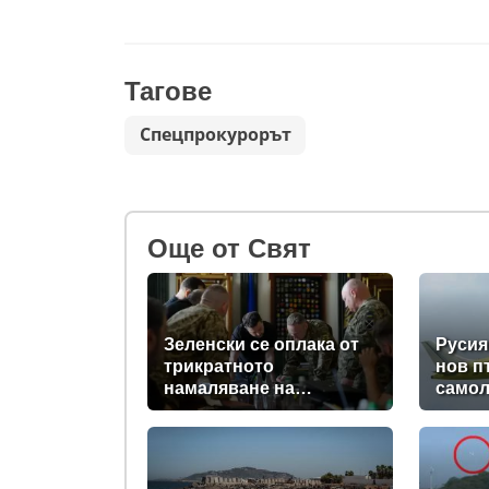
Тагове
Спецпрокурорът
Oще от Свят
Зеленски се оплака от
Русия
трикратното
нов п
намаляване на
самол
доставките на ракети-
компо
прехващачи от Запада
снимк
за Киев