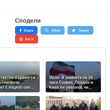
Сподели
Share
Viber
Tweet
Pin it
 тества първия си
Иран: В рамките на 24
ътнически
часа София, Лондон и
ет с изцяло свои
Киев ни увериха, че
ненти (видео +
няма да станат част от
и)
войната