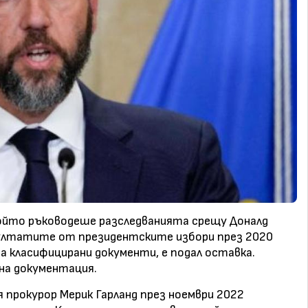
ойто ръководеше разследванията срещу Доналд
зултатите от президентските избори през 2020
а класифицирани документи, е подал оставка.
на документация.
 прокурор Мерик Гарланд през ноември 2022