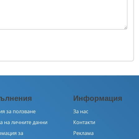
ълнения
Информация
ия за ползване
За нас
а на личните данни
Контакти
мация за
Реклама