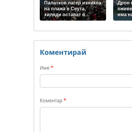
Палатков лагер изникна
Дрон 
на плажа в Сеута,
оживе
хиляди остават в
има н
испанския ексклав
загина
(снимки)
деца 
Коментирай
Име
*
Коментар
*