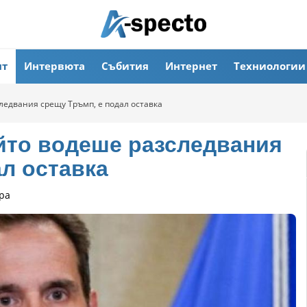
ят
Интервюта
Събития
Интернет
Техниологии
ледвания срещу Тръмп, е подал оставка
йто водеше разследвания
л оставка
ра