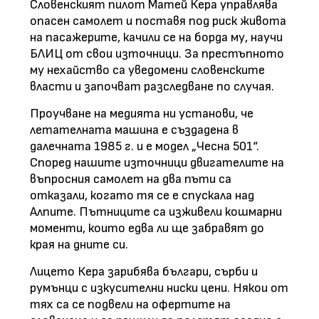
Словенският пилот Матей Кера управлява
опасен самолет и поставя под риск живота
на пасажерите, качили се на борда му, научи
БЛИЦ от свои източници. За престъпното
му нехайство са уведомени словенските
власти и започват разследване по случая.
Проучване на медията ни установи, че
летателната машина е създадена в
далечната 1985 г. и е модел „Чесна 501“.
Според нашите източници двигателите на
въпросния самолет на два пъти са
отказали, когато тя се е спускала над
Алпите. Пътниците са изживели кошмарни
моменти, които едва ли ще забравят до
края на дните си.
Лицето Кера зарибява българи, сърби и
румънци с изкусителни ниски цени. Някои от
тях са се подвели на офертите на