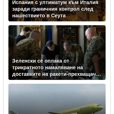
Испания с ултиматум към Италия
заради граничния контрол след
нашествието в Сеута
Зеленски се оплака от
трикратното намаляване на
доставките на ракети-прехващачи
от Запада за Киев