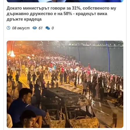
Докато министърът говори за 31%, собственото му
държавно дружество е на 58% - крадецът вика
дръжте крадеца
08 август
61
0