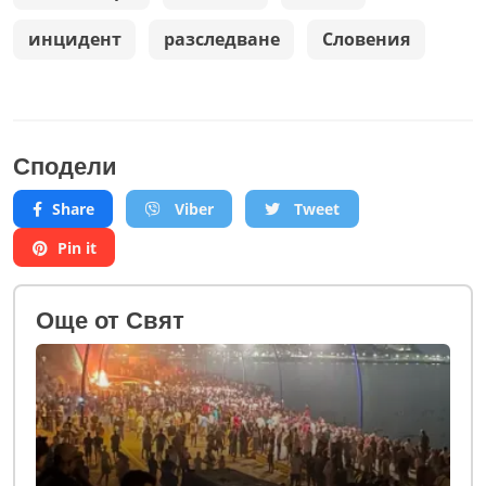
инцидент
разследване
Словения
Сподели
Share
Viber
Tweet
Pin it
Oще от Свят