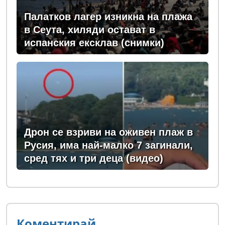
Палатков лагер изникна на плажа
в Сеута, хиляди остават в
испанския ексклав (снимки)
Дрон се взриви на оживен плаж в
Русия, има най-малко 7 загинали,
сред тях и три деца (видео)
Коментирай