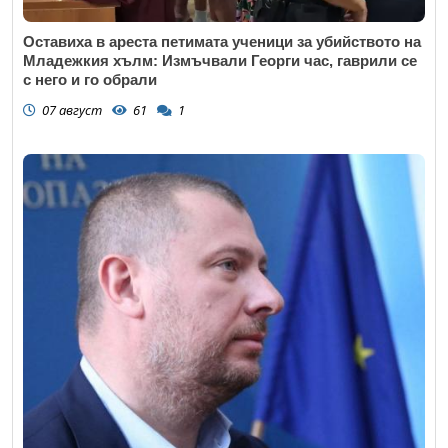
Оставиха в ареста петимата ученици за убийството на
Младежкия хълм: Измъчвали Георги час, гаврили се
с него и го обрали
07 август
61
1