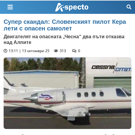
Супер скандал: Словенският пилот Кера
лети с опасен самолет
Двигателят на опасната „Чесна“ два пъти отказва
над Алпите
13:11 | 13 октомври 25
313
0