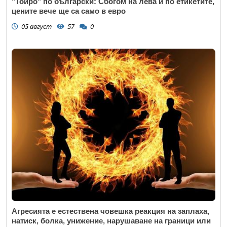
"Тойро" по български: Сбогом на лева и по етикетите,
цените вече ще са само в евро
05 август
57
0
Агресията е естествена човешка реакция на заплаха,
натиск, болка, унижение, нарушаване на граници или