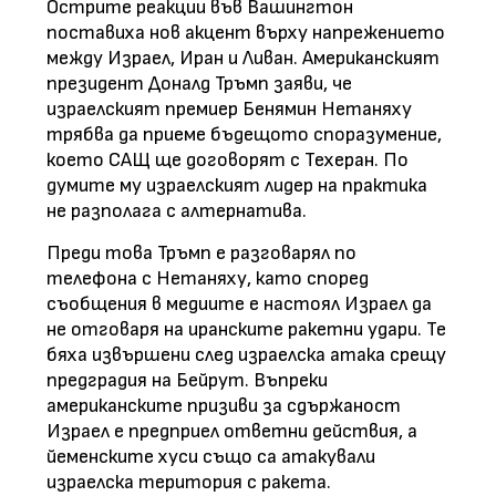
Острите реакции във Вашингтон
поставиха нов акцент върху напрежението
между Израел, Иран и Ливан. Американският
президент Доналд Тръмп заяви, че
израелският премиер Бенямин Нетаняху
трябва да приеме бъдещото споразумение,
което САЩ ще договорят с Техеран. По
думите му израелският лидер на практика
не разполага с алтернатива.
Преди това Тръмп е разговарял по
телефона с Нетаняху, като според
съобщения в медиите е настоял Израел да
не отговаря на иранските ракетни удари. Те
бяха извършени след израелска атака срещу
предградия на Бейрут. Въпреки
американските призиви за сдържаност
Израел е предприел ответни действия, а
йеменските хуси също са атакували
израелска територия с ракета.