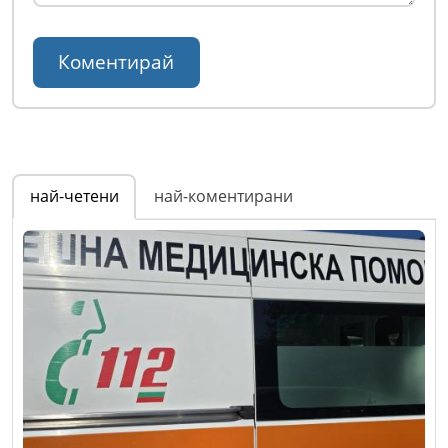
най-четени
най-коментирани