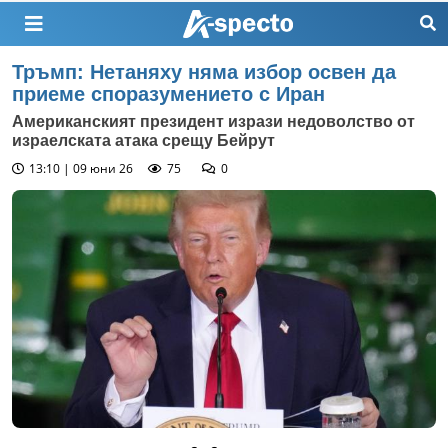
Тръмп: Нетаняху няма избор освен да
приеме споразумението с Иран
Американският президент изрази недоволство от
израелската атака срещу Бейрут
13:10 | 09 юни 26
75
0