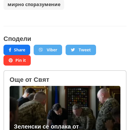
мирно споразумение
Сподели
Share
Viber
Tweet
Pin it
Oще от Свят
Зеленски се оплака от