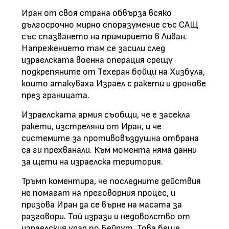
Иран от своя страна обвърза всяко
дългосрочно мирно споразумение със САЩ
със спазването на примирието в Ливан.
Напрежението там се засили след
израелската военна операция срещу
подкрепяните от Техеран бойци на Хизбула,
които атакуваха Израел с ракети и дронове
през границата.
Израелската армия съобщи, че е засекла
ракети, изстреляни от Иран, и че
системите за противовъздушна отбрана
са ги прехванали. Към момента няма данни
за щети на израелска територия.
Тръмп коментира, че последните действия
не помагат на преговорния процес, и
призова Иран да се върне на масата за
разговори. Той изрази и недоволство от
израелския удар по Бейрут. Това беше