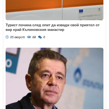
Турист почина след опит да извади свой приятел от
вир край Къпиновския манастир
05 август
68
0