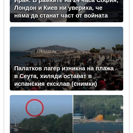
Иран: В рамките на 24 часа София,
Лондон и Киев ни увериха, че
няма да станат част от войната
Палатков лагер изникна на плажа
в Сеута, хиляди остават в
испанския ексклав (снимки)