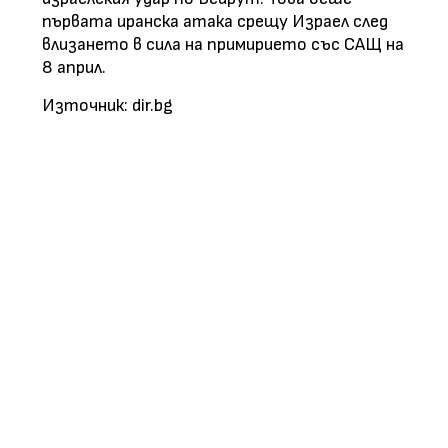
първата иранска атака срещу Израел след
влизането в сила на примирието със САЩ на
8 април.
Източник: dir.bg