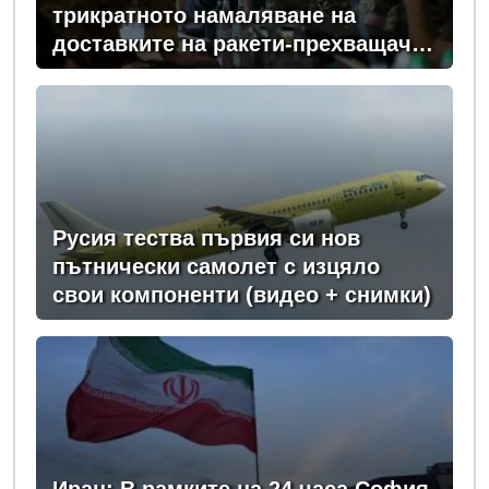
трикратното намаляване на
доставките на ракети-прехващачи
от Запада за Киев
Русия тества първия си нов
пътнически самолет с изцяло
свои компоненти (видео + снимки)