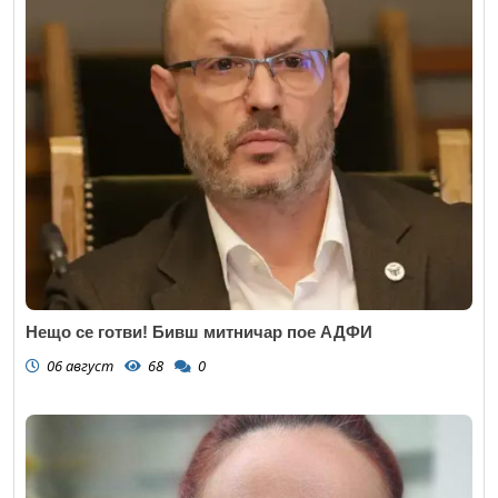
Нещо се готви! Бивш митничар пое АДФИ
06 август
68
0