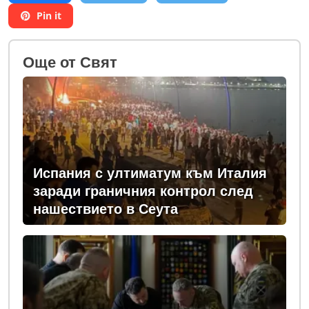
Pin it
Oще от Свят
Испания с ултиматум към Италия
заради граничния контрол след
нашествието в Сеута