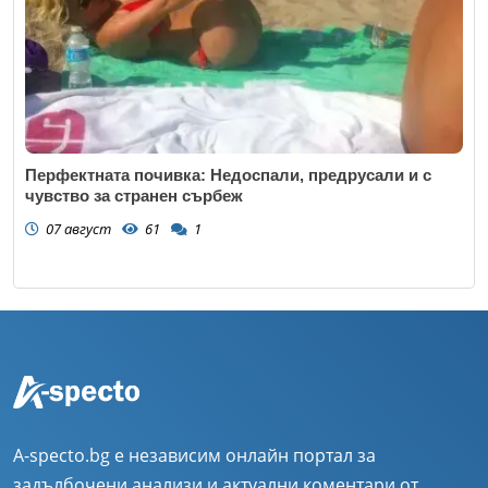
Перфектната почивка: Недоспали, предрусали и с
чувство за странен сърбеж
07 август
61
1
A-specto.bg е независим онлайн портал за
задълбочени анализи и актуални коментари от