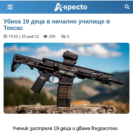
Убиха 19 деца в начално училище в
Тексас
15:33 | 25 май 22
259
0
Ученик застреля 19 деца и двама възрастни