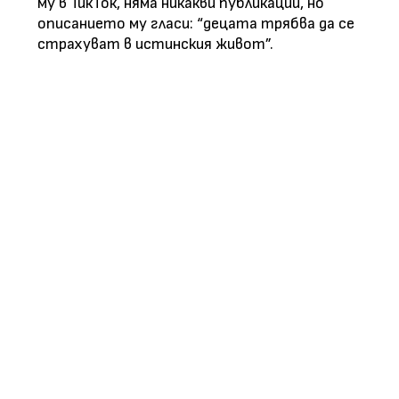
му в ТикТок, няма никакви публикации, но
описанието му гласи: “децата трябва да се
страхуват в истинския живот”.