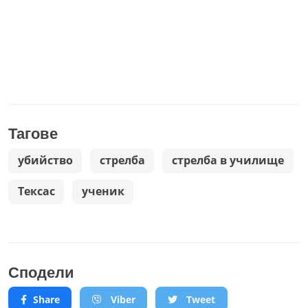
Тагове
убийство
стрелба
стрелба в училище
Тексас
ученик
Сподели
Share
Viber
Tweet