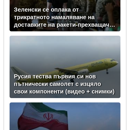
Зеленски се оплака от
трикратното намаляване на
доставките на ракети-прехващачи
от Запада за Киев
Русия тества първия си нов
пътнически самолет с изцяло
свои компоненти (видео + снимки)