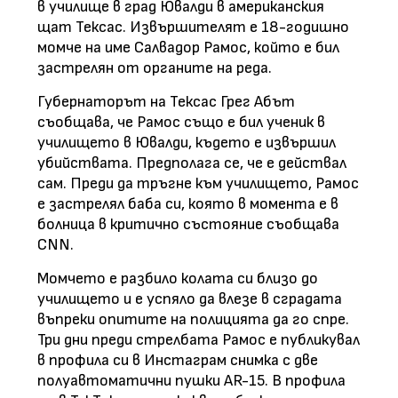
в училище в град Ювалди в американския
щат Тексас. Извършителят е 18-годишно
момче на име Салвадор Рамос, който е бил
застрелян от органите на реда.
Губернаторът на Тексас Грег Абът
съобщава, че Рамос също е бил ученик в
училището в Ювалди, където е извършил
убийствата. Предполага се, че е действал
сам. Преди да тръгне към училището, Рамос
е застрелял баба си, която в момента е в
болница в критично състояние съобщава
CNN.
Момчето е разбило колата си близо до
училището и е успяло да влезе в сградата
въпреки опитите на полицията да го спре.
Три дни преди стрелбата Рамос е публикувал
в профила си в Инстаграм снимка с две
полуавтоматични пушки AR-15. В профила