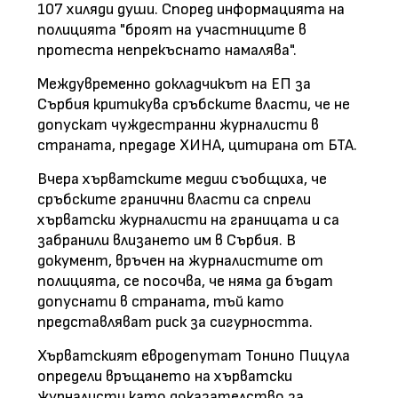
107 хиляди души. Според информацията на
полицията "броят на участниците в
протеста непрекъснато намалява".
Междувременно докладчикът на ЕП за
Сърбия критикува сръбските власти, че не
допускат чуждестранни журналисти в
страната, предаде ХИНА, цитирана от БТА.
Вчера хърватските медии съобщиха, че
сръбските гранични власти са спрели
хърватски журналисти на границата и са
забранили влизането им в Сърбия. В
документ, връчен на журналистите от
полицията, се посочва, че няма да бъдат
допуснати в страната, тъй като
представляват риск за сигурността.
Хърватският евродепутат Тонино Пицула
определи връщането на хърватски
журналисти като доказателство за