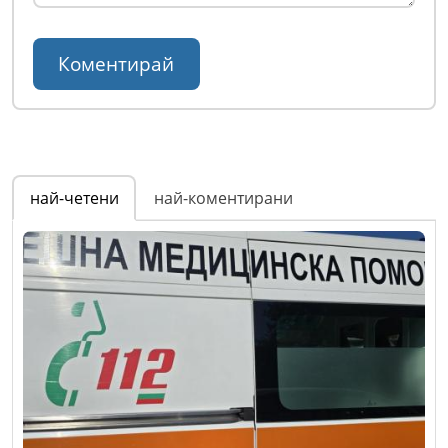
най-четени
най-коментирани