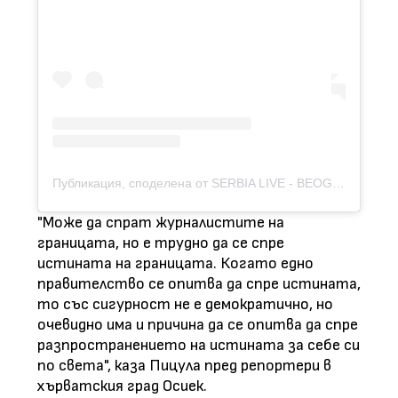
Публикация, споделена от SERBIA LIVE - BEOGRAD (@serbialive_beograd)
"Може да спрат журналистите на
границата, но е трудно да се спре
истината на границата. Когато едно
правителство се опитва да спре истината,
то със сигурност не е демократично, но
очевидно има и причина да се опитва да спре
разпространението на истината за себе си
по света", каза Пицула пред репортери в
хърватския град Осиек.