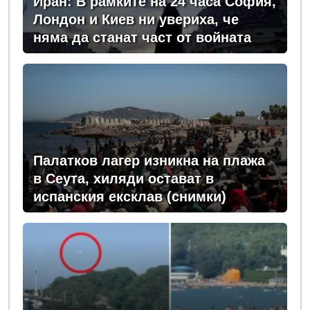
Иран: В рамките на 24 часа София,
Лондон и Киев ни увериха, че
няма да станат част от войната
Палатков лагер изникна на плажа
в Сеута, хиляди остават в
испанския ексклав (снимки)