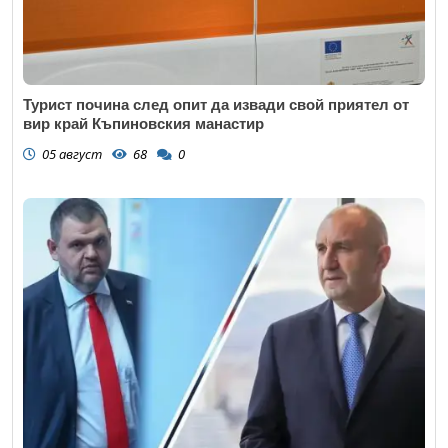
Турист почина след опит да извади свой приятел от
вир край Къпиновския манастир
05 август
68
0