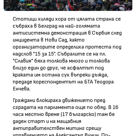
Стотици хиляди хора от цялата страна се
събраха в Белград на най-голямата
антисистемна демонстрация в Сърбия след
инцидента в Нови Сад, както
организаторите определиха протеста под
надслов "15 за 15". Събралите се на пл.
"Славия" бяха толкова много и толкова
близо един до друг, че асфалтът под
краката им остана сух въпреки дъжда,
предаде кореспондентът на БТА Теодора
Енчева.
Граждани блокираха движението пред
сградата на парламента още по обяд. В 16
часа местно време (17 българско) там бе
даден старт и на мащабния
антиправителствен митинг срещу
управлението на Александър Вучич. По-