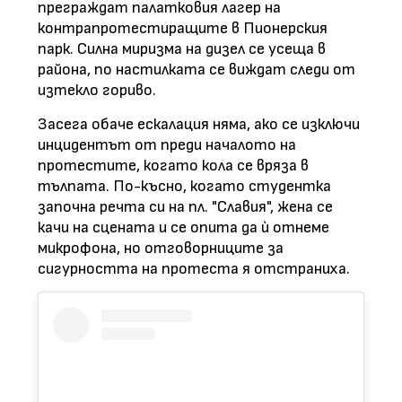
преграждат палатковия лагер на
контрапротестиращите в Пионерския
парк. Силна миризма на дизел се усеща в
района, по настилката се виждат следи от
изтекло гориво.
Засега обаче ескалация няма, ако се изключи
инцидентът от преди началото на
протестите, когато кола се вряза в
тълпата. По-късно, когато студентка
започна речта си на пл. "Славия", жена се
качи на сцената и се опита да ѝ отнеме
микрофона, но отговорниците за
сигурността на протеста я отстраниха.