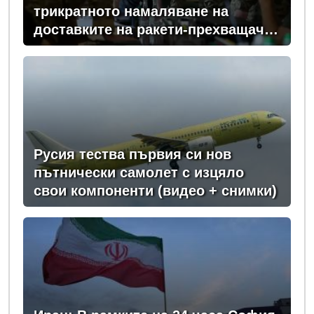
трикратното намаляване на
доставките на ракети-прехващачи
от Запада за Киев
Русия тества първия си нов
пътнически самолет с изцяло
свои компоненти (видео + снимки)