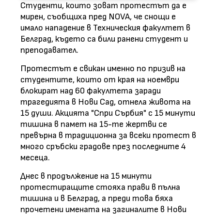
Студенти, които зоват протестът да е
мирен, съобщиха пред NOVA, че снощи е
имало нападение в Техническия факултет в
Белград, където са били ранени студент и
преподавател.
Протестът е свикан именно по призив на
студентите, които от края на ноември
блокират над 60 факултета заради
трагедията в Нови Сад, отнела живота на
15 души. Акцията "Спри Сърбия" с 15 минути
тишина в памет на 15-те жертви се
превърна в традиционна за всеки протест в
много сръбски градове през последните 4
месеца.
Днес в продължение на 15 минути
протестиращите стояха прави в пълна
тишина и в Белград, а преди това бяха
прочетени имената на загиналите в Нови