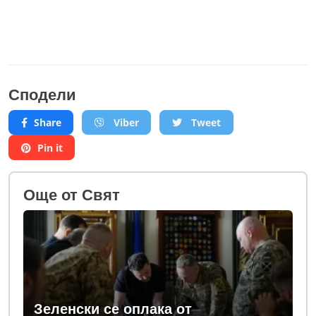
Сподели
Share
Viber
Tweet
Pin it
Oще от Свят
Зеленски се оплака от