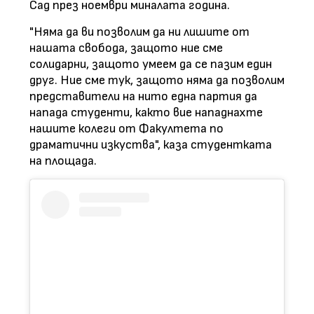
Сад през ноември миналата година.
"Няма да ви позволим да ни лишите от
нашата свобода, защото ние сме
солидарни, защото умеем да се пазим един
друг. Ние сме тук, защото няма да позволим
представители на нито една партия да
напада студенти, както вие нападнахте
нашите колеги от Факултета по
драматични изкуства", каза студентката
на площада.