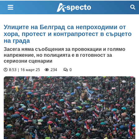
Улиците на Белград са непроходими от
хора, протест и контрапротест в сърцето
на града
Засега няма съобщения за провокации и голямо
напрежение, но полицията е в готовност за
сериозни сценарии
8:53 | 16 март 25
234
0