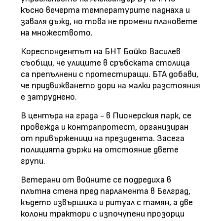
късно вечерта температурите паднаха и
заваля дъжд, но това не промени плановете
на множеството.
Кореспондентът на БНТ Бойко Василев
съобщи, че улиците в сръбската столица
са препълнени с протестиращи. БТА добави,
че придвижването дори на малки разстояния
е затруднено.
В центъра на града - в Пионерския парк, се
провежда и контрапротест, организиран
от привърженици на президента. Засега
полицията държи на отстояние двете
групи.
Ветерани от войните се подредиха в
плътна стена пред парламента в Белград,
където извършиха и ритуал с тамян, а две
колони трактори с изпочупени прозорци