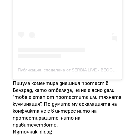
Публикация, споделена от SERBIA LIVE - BEOGRAD (@serbialive_beograd)
Пицула коментира днешния протест в
Белград, като отбеляза, че не е ясно дали
"това е етап от протестите или тяхната
кулминация". По думите му ескалацията на
конфликта не е в интерес нито на
протестиращите, нито на
правителството.
Източник: dir.bg