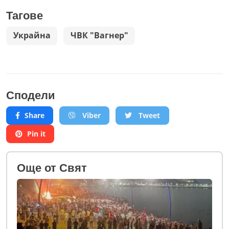
Тагове
Украйна
ЧВК "Вагнер"
Сподели
Share
Viber
Tweet
Pin it
Oще от Свят