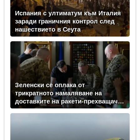
Испания с ултиматум към Италия
заради граничния контрол след
нашествието в Сеута
Зеленски се оплака от
трикратното намаляване на
доставките на ракети-прехващачи
от Запада за Киев