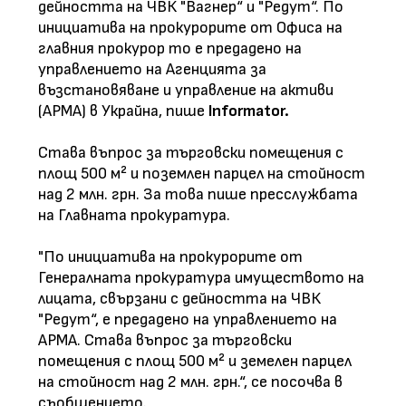
дейността на ЧВК "Вагнер“ и "Редут“. По
инициатива на прокурорите от Офиса на
главния прокурор то е предадено на
управлението на Агенцията за
възстановяване и управление на активи
(AРМА) в Украйна, пише
Informator.
Става въпрос за търговски помещения с
площ 500 м² и поземлен парцел на стойност
над 2 млн. грн. За това пише пресслужбата
на Главната прокуратура.
"По инициатива на прокурорите от
Генералната прокуратура имуществото на
лицата, свързани с дейността на ЧВК
"Редут“, е предадено на управлението на
АРМА. Става въпрос за търговски
помещения с площ 500 м² и земелен парцел
на стойност над 2 млн. грн.“, се посочва в
съобщението.