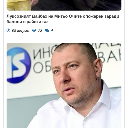
Луксозният майбах на Митьо Очите опожарен заради
балони с райски газ
08 август
75
4