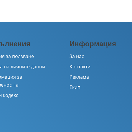
ълнения
Информация
ия за ползване
За нас
а на личните данни
Контакти
мация за
Реклама
веността
Екип
н кодекс