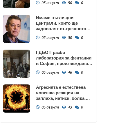
05 август
50
0
Имаме въглищни
централи, които ще
задоволят вътрешното
потребление на ток
05 август
50
0
ГДБОП разби
лаборатория за фентанил
в София, произвеждала
до 10 кг на ден за страната
05 август
46
0
(снимки)
Агресията е естествена
човешка реакция на
заплаха, натиск, болка,
унижение, нарушаване на
05 август
43
0
граници или пречка за
постигане на важна цел