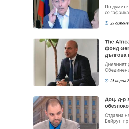
По думите
се "африк
29 октомв
The ​​Afr
фонд Gem
дългова 
Дневният р
Обединенит
25 април 2
Доц. д-р
обезпоко
Отдавна н
Бейрут, пр