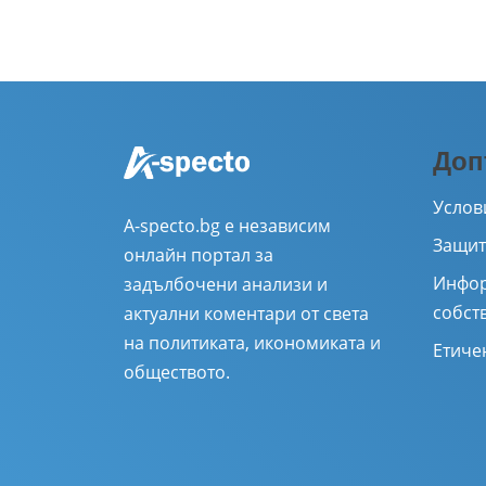
Доп
Услов
A-specto.bg е независим
Защит
онлайн портал за
Инфор
задълбочени анализи и
собст
актуални коментари от света
на политиката, икономиката и
Етиче
обществото.