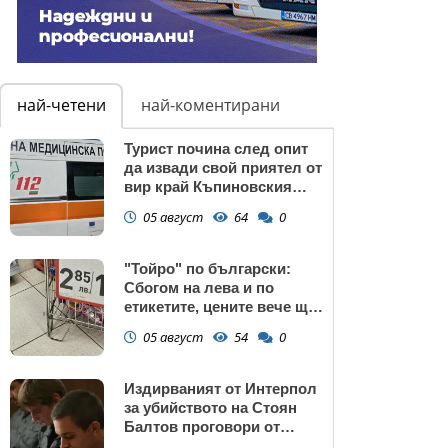
най-четени
най-коментирани
Турист почина след опит
да извади свой приятел от
вир край Къпиновския
манастир
05 август
64
0
"Тойро" по български:
Сбогом на лева и по
етикетите, цените вече ще
са само в евро
05 август
54
0
Издирваният от Интерпол
за убийството на Стоян
Балтов проговори от
Южна Африка