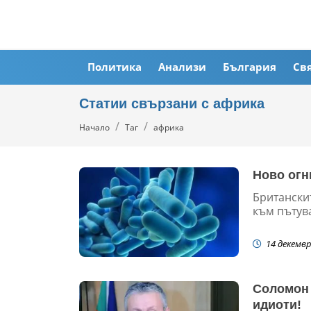
Политика
Анализи
България
Св
Статии свързани с африка
Начало
Таг
африка
Ново огн
Британски
към пътув
14 декемвр
Соломон 
идиоти!