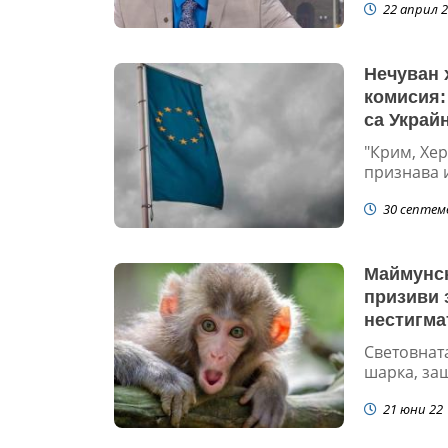
22 април 2
Нечуван 
комисия:
са Украй
"Крим, Хер
признава и
30 септем
Маймунск
призиви 
нестигма
Световнат
шарка, защ
21 юни 22