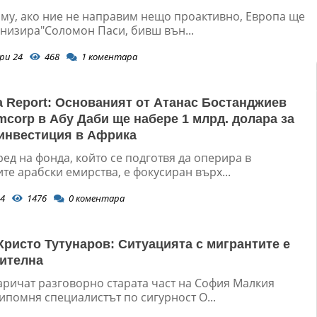
 му, ако ние не направим нещо проактивно, Европа ще
анизира"Соломон Паси, бивш вън...
ри 24
468
1
коментара
ica Report: Основаният от Атанас Бостанджиев
corp в Абу Даби ще набере 1 млрд. долара за
инвестиция в Африка
ед на фонда, който се подготвя да оперира в
е арабски емирства, е фокусиран върх...
4
1476
0
коментара
 Христо Тутунаров: Ситуацията с мигрантите е
ителна
аричат разговорно старата част на София Малкия
ипомня специалистът по сигурност О...