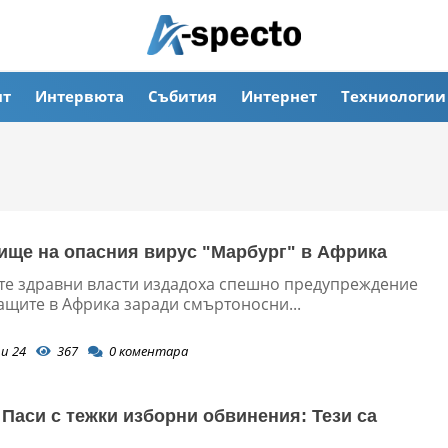
ят
Интервюта
Събития
Интернет
Техниологии
ище на опасния вирус "Марбург" в Африка
те здравни власти издадоха спешно предупреждение
ащите в Африка заради смъртоносни...
и 24
367
0
коментара
Паси с тежки изборни обвинения: Тези са