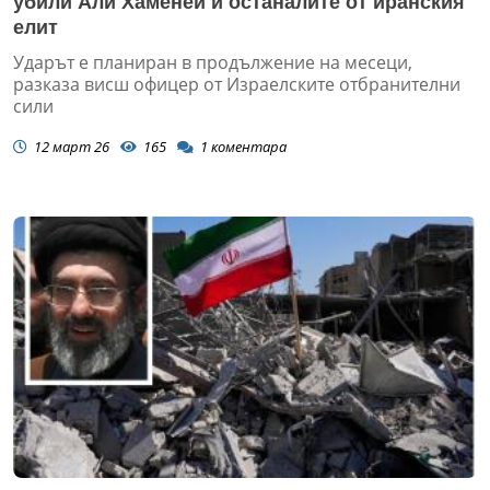
убили Али Хаменей и останалите от иранския
елит
Ударът е планиран в продължение на месеци,
разказа висш офицер от Израелските отбранителни
сили
12 март 26
165
1
коментара