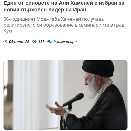
Един от синовете на Али Хаменей е избран за
новия върховен лидер на Иран
56-годишният Моджтаба Хаменей получава
религиозното си образование в семинариите в град
Кум
05 март 26
158
0
коментара