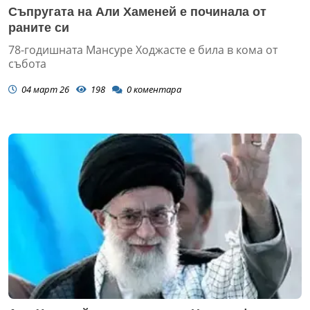
Съпругата на Али Хаменей е починала от
раните си
78-годишната Мансуре Ходжасте е била в кома от
събота
04 март 26
198
0
коментара