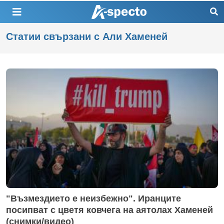
Статии свързани с Али Хаменей
"Възмездието е неизбежно". Иранците
посипват с цветя ковчега на аятолах Хаменей
(снимки/видео)