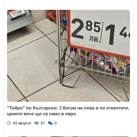
"Тойро" по български: Сбогом на лева и по етикетите,
цените вече ще са само в евро
05 август
61
0