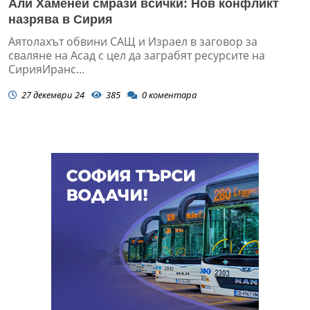
Али Хаменей смрази всички: Нов конфликт
назрява в Сирия
Аятолахът обвини САЩ и Израел в заговор за
сваляне на Асад с цел да заграбят ресурсите на
СирияИранс...
27 декември 24
385
0
коментара