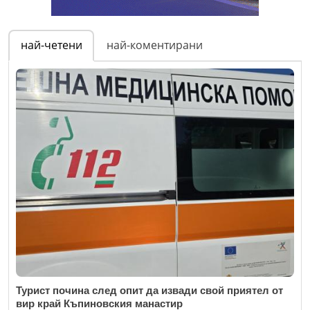
най-четени
най-коментирани
Турист почина след опит да извади свой приятел от
вир край Къпиновския манастир