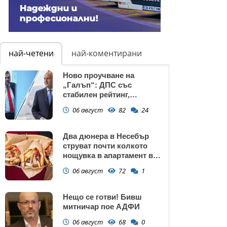
най-четени
най-коментирани
Ново проучване на
„Галъп“: ДПС със
стабилен рейтинг,
подкрепата към Радев се
06 август
82
24
запазва
Два дюнера в Несебър
струват почти колкото
нощувка в апартамент в
Поморие
06 август
72
1
Нещо се готви! Бивш
митничар пое АДФИ
06 август
68
0