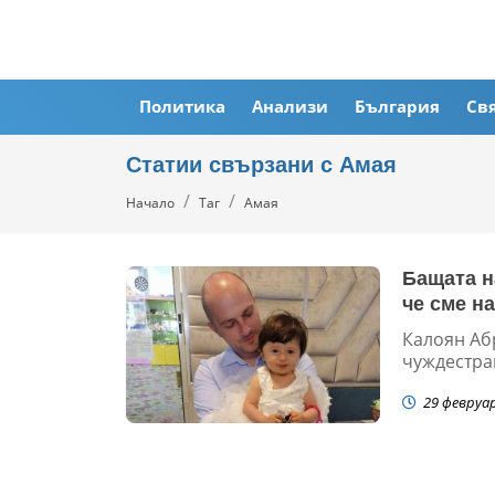
Политика
Анализи
България
Св
Статии свързани с Амая
Начало
Таг
Амая
Бащата на
че сме н
Калоян Аб
чуждестран
29 февруа