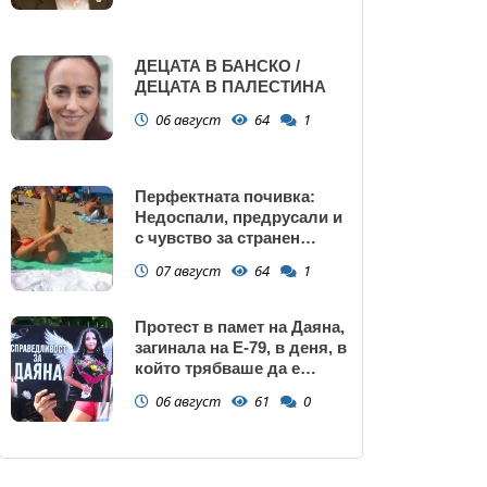
ДЕЦАТА В БАНСКО /
ДЕЦАТА В ПАЛЕСТИНА
06 август
64
1
Перфектната почивка:
Недоспали, предрусали и
с чувство за странен
сърбеж
07 август
64
1
Протест в памет на Даяна,
загинала на Е-79, в деня, в
който трябваше да е
сватбата ѝ (снимки)
06 август
61
0