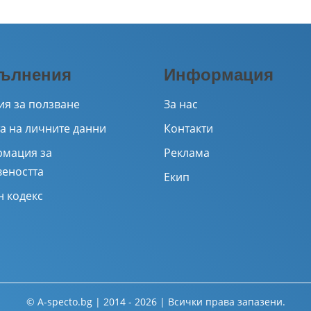
ълнения
Информация
ия за ползване
За нас
а на личните данни
Контакти
мация за
Реклама
веността
Екип
н кодекс
© A-specto.bg | 2014 - 2026 | Всички права запазени.