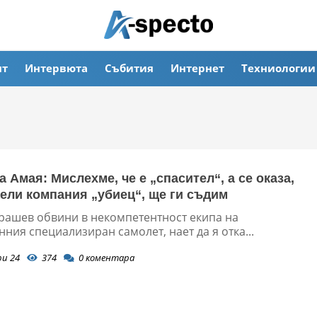
ят
Интервюта
Събития
Интернет
Техниологии
 Амая: Мислехме, че е „спасител“, а се оказа,
аели компания „убиец“, ще ги съдим
рашев обвини в некомпетентност екипа на
ния специализиран самолет, нает да я отка...
ри 24
374
0
коментара