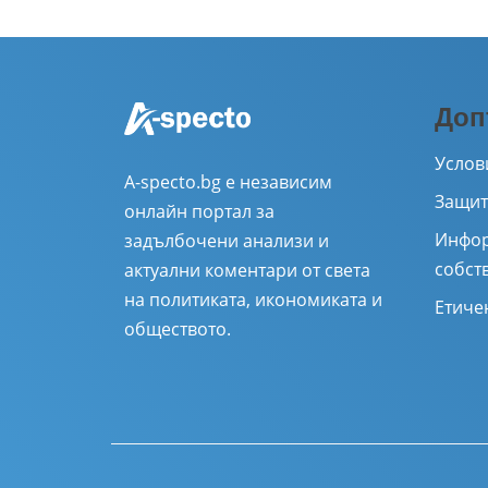
Доп
Услов
A-specto.bg е независим
Защит
онлайн портал за
Инфор
задълбочени анализи и
собст
актуални коментари от света
на политиката, икономиката и
Етиче
обществото.