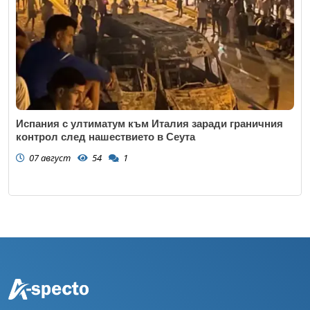
Испания с ултиматум към Италия заради граничния
контрол след нашествието в Сеута
07 август
54
1