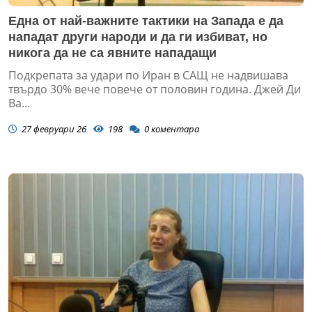
Една от най-важните тактики на Запада е да
нападат други народи и да ги избиват, но
никога да не са явните нападащи
Подкрепата за удари по Иран в САЩ не надвишава
твърдо 30% вече повече от половин година. Джей Ди
Ва...
27 февруари 26
198
0
коментара