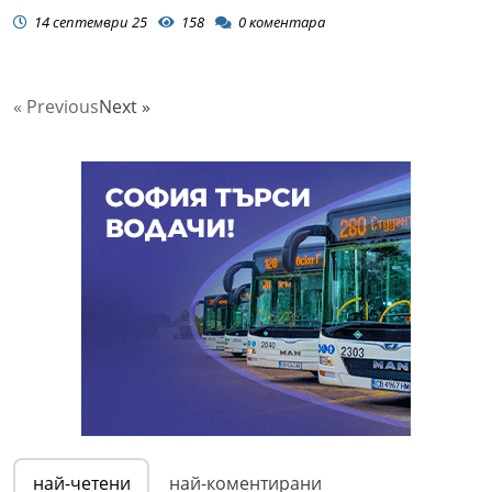
14 септември 25
158
0
коментара
« Previous
Next »
най-четени
най-коментирани