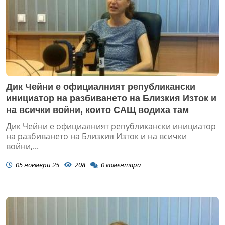
Дик Чейни е официалният републикански
инициатор на разбиването на Близкия Изток и
на всички войни, които САЩ водиха там
Дик Чейни е официалният републикански инициатор
на разбиването на Близкия Изток и на всички
войни,...
05 ноември 25
208
0
коментара