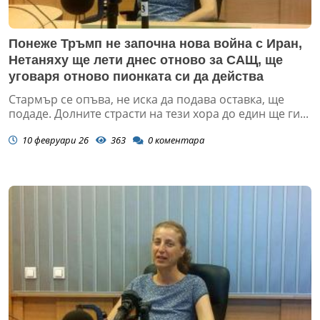
Понеже Тръмп не започна нова война с Иран,
Нетаняху ще лети днес отново за САЩ, ще
уговаря отново пионката си да действа
Стармър се опъва, не иска да подава оставка, ще
подаде. Долните страсти на тези хора до един ще ги...
10 февруари 26
363
0
коментара