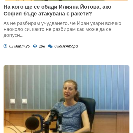
На кого ще се обади Илияна Йотова, ако
София бъде атакувана с ракети?
Аз не разбирам учудването, че Иран удари всичко
наоколо си, както не разбирам как може да се
допусн...
03 март 26
298
0
коментара