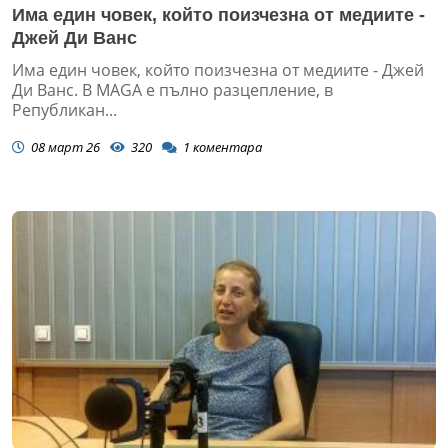
Има един човек, който поизчезна от медиите -
Джей Ди Ванс
Има един човек, който поизчезна от медиите - Джей
Ди Ванс. В MAGA е пълно разцепление, в
Републикан...
08 март 26
320
1
коментара