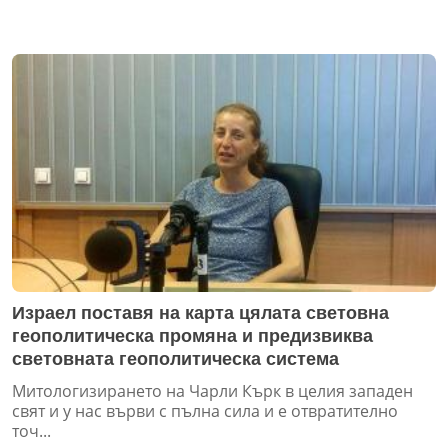
Израел поставя на карта цялата световна
геополитическа промяна и предизвиква
световната геополитическа система
Митологизирането на Чарли Кърк в целия западен
свят и у нас върви с пълна сила и е отвратително
точ...