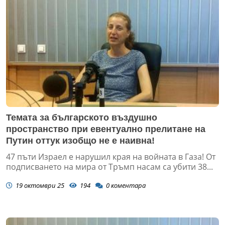
Темата за българското въздушно
пространство при евентуално прелитане на
Путин оттук изобщо не е наивна!
47 пъти Израел е нарушил края на войната в Газа! От
подписването на мира от Тръмп насам са убити 38...
19 октомври 25
194
0
коментара