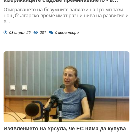
американците съдове преминаването - в
долари или в юани
Отиграването на безумните заплахи на Тръмп тази
нощ българско време имат разни нива на развитие и
в...
08 април 26
201
0
коментара
Изявлението на Урсула, че ЕС няма да купува