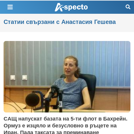
Статии свързани с Анастасия Гешева
САЩ напускат базата на 5-ти флот в Бахрейн.
Ормуз е изцяло и безусловно в ръцете на
Иран. Пада таксата за преминаване