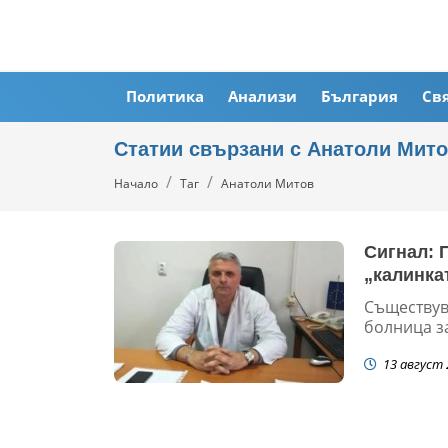
Политика
Анализи
България
Св
Статии свързани с Анатоли Мит
Начало
Таг
Анатоли Митов
Сигнал: 
„калинка
Съществув
болница за
13 август 