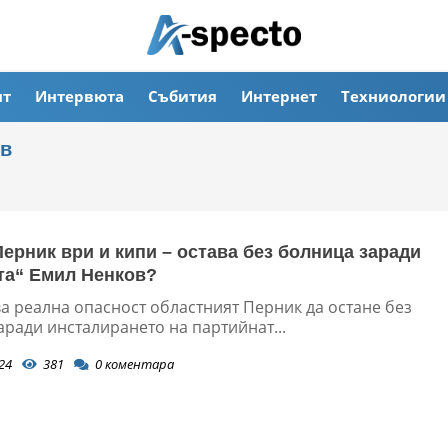
ят
Интервюта
Събития
Интернет
Техниологии
ов
Перник ври и кипи – остава без болница заради
та“ Емил Ненков?
а реална опасност областният Перник да остане без
ради инсталирането на партийнат...
24
381
0
коментара