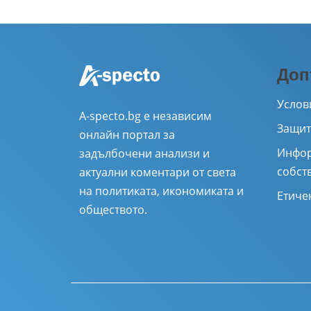
Доп
Услов
A-specto.bg е независим
Защит
онлайн портал за
Инфор
задълбочени анализи и
собст
актуални коментари от света
на политиката, икономиката и
Етиче
обществото.