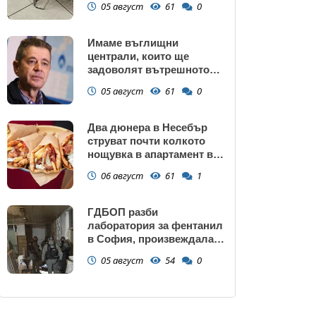
05 август
61
0
Имаме въглищни
централи, които ще
задоволят вътрешното
потребление на ток
05 август
61
0
Два дюнера в Несебър
струват почти колкото
нощувка в апартамент в
Поморие
06 август
61
1
ГДБОП разби
лаборатория за фентанил
в София, произвеждала
до 10 кг на ден за страната
05 август
54
0
(снимки)