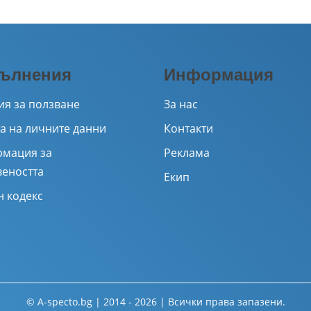
ълнения
Информация
ия за ползване
За нас
а на личните данни
Контакти
мация за
Реклама
веността
Екип
н кодекс
© A-specto.bg | 2014 - 2026 | Всички права запазени.