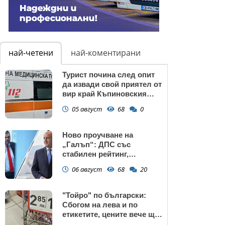
най-четени
най-коментирани
Турист почина след опит
да извади свой приятел от
вир край Къпиновския
манастир
05 август
68
0
Ново проучване на
„Галъп“: ДПС със
стабилен рейтинг,
подкрепата към Радев се
06 август
68
20
запазва
"Тойро" по български:
Сбогом на лева и по
етикетите, цените вече ще
са само в евро