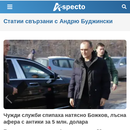
Статии свързани с Андрю Буджински
Чужди служби спипаха натясно Божков, лъсна
афера с антики за 5 млн. долара