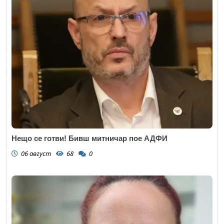
Нещо се готви! Бивш митничар пое АДФИ
06 август
68
0