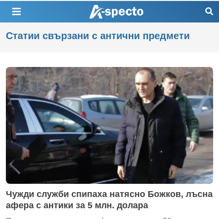
Статии свързани с антични предмети
Чужди служби спипаха натясно Божков, лъсна
афера с антики за 5 млн. долара