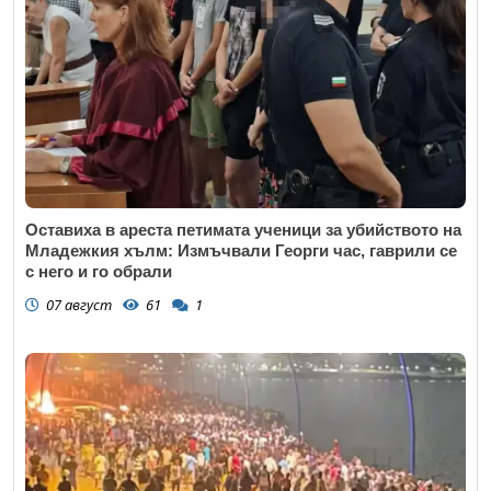
Оставиха в ареста петимата ученици за убийството на
Младежкия хълм: Измъчвали Георги час, гаврили се
с него и го обрали
07 август
61
1