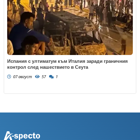
Испания с ултиматум към Италия заради граничния
контрол след нашествието в Сеута
07 август
57
1