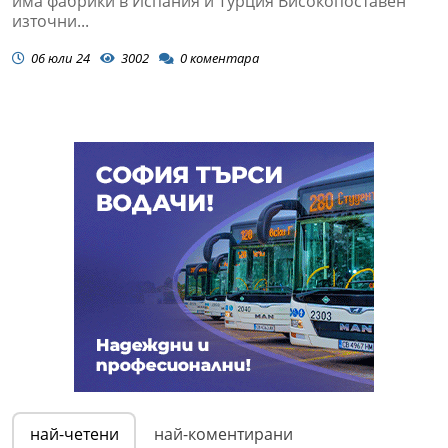
има фабрики в Испания и Турция Високопоставен
източни...
06 юли 24
3002
0
коментара
най-четени
най-коментирани