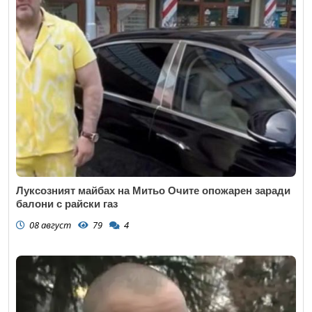
Луксозният майбах на Митьо Очите опожарен заради
балони с райски газ
08 август
79
4