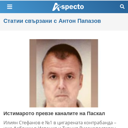
Статии свързани с Антон Папазов
Истимарото превзе каналите на Паскал
Илиян Стефанов е №1 в цигарената контрабанда –