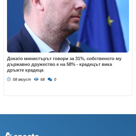
Докато министърът говори за 31%, собственото му
държавно дружество е на 58% - крадецът вика
дръжте крадеца
08 август
68
0