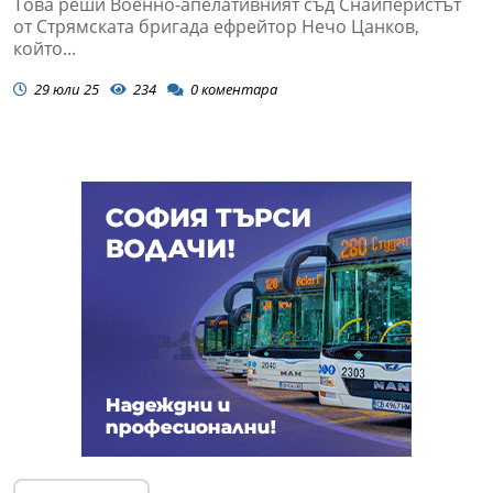
Това реши Военно-апелативният съд Снайперистът
от Стрямската бригада ефрейтор Нечо Цанков,
който...
29 юли 25
234
0
коментара