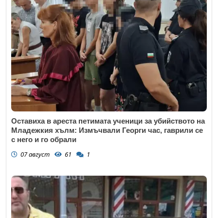
Оставиха в ареста петимата ученици за убийството на
Младежкия хълм: Измъчвали Георги час, гаврили се
с него и го обрали
07 август
61
1