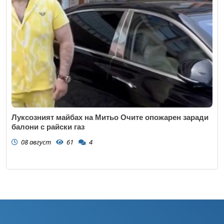
Луксозният майбах на Митьо Очите опожарен заради
балони с райски газ
08 август
61
4