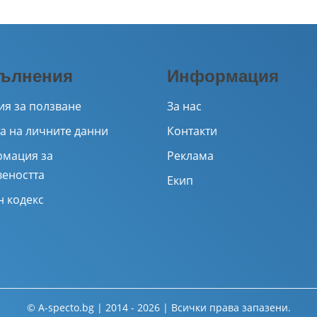
ълнения
Информация
ия за ползване
За нас
а на личните данни
Контакти
мация за
Реклама
веността
Екип
н кодекс
© A-specto.bg | 2014 - 2026 | Всички права запазени.