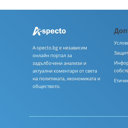
Доп
Услов
A-specto.bg е независим
Защит
онлайн портал за
Инфор
задълбочени анализи и
собст
актуални коментари от света
на политиката, икономиката и
Етиче
обществото.