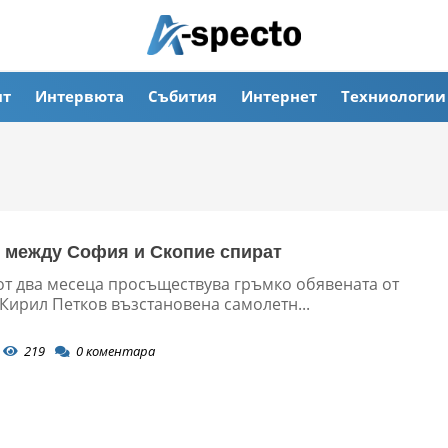
ят
Интервюта
Събития
Интернет
Техниологии
 между София и Скопие спират
от два месеца просъществува гръмко обявената от
Кирил Петков възстановена самолетн...
219
0
коментара