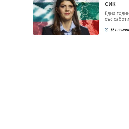
СИК
Една годи
със саботи
16 ноемвр