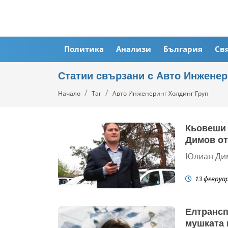
Политика
Анализи
България
Св
Статии свързани с Авто Инженер
Начало
Таг
Авто Инженеринг Холдинг Груп
Кьовеши 
Димов от
Юлиан Дим
13 февруа
Елтрансп
мушката 