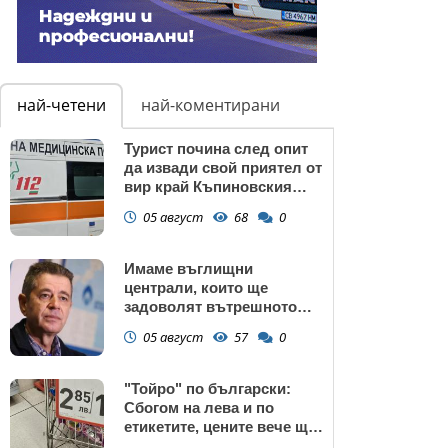
най-четени
най-коментирани
Турист почина след опит
да извади свой приятел от
вир край Къпиновския
манастир
05 август
68
0
Имаме въглищни
централи, които ще
задоволят вътрешното
потребление на ток
05 август
57
0
"Тойро" по български:
Сбогом на лева и по
етикетите, цените вече ще
са само в евро