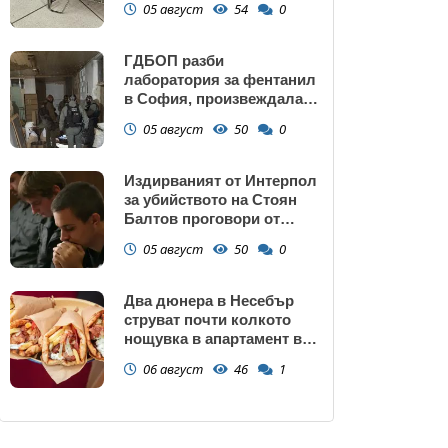
05 август
54
0
ГДБОП разби
лаборатория за фентанил
в София, произвеждала
до 10 кг на ден за страната
05 август
50
0
(снимки)
Издирваният от Интерпол
за убийството на Стоян
Балтов проговори от
Южна Африка
05 август
50
0
Два дюнера в Несебър
струват почти колкото
нощувка в апартамент в
Поморие
06 август
46
1