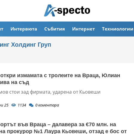
ят
Интервюта
Събития
Интернет
Техниологии
инг Холдинг Груп
откри измамата с тролеите на Враца, Юлиан
ива на съд
ов стои зад фирмата, ударена от Кьовеши
ри 25
1134
0
коментара
ортът във Враца – далавера за €70 млн. на
на прокурор №1 Лаура Кьовеши, отзад е бос от