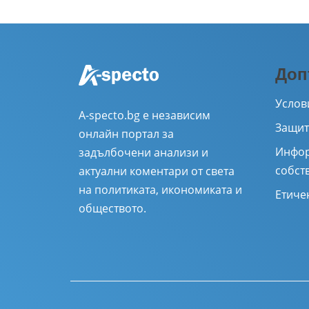
Доп
Услов
A-specto.bg е независим
Защит
онлайн портал за
Инфор
задълбочени анализи и
собст
актуални коментари от света
на политиката, икономиката и
Етиче
обществото.