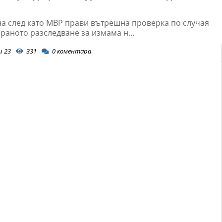
на след като МВР прави вътрешна проверка по случая
раното разследване за измама н...
и 23
331
0
коментара