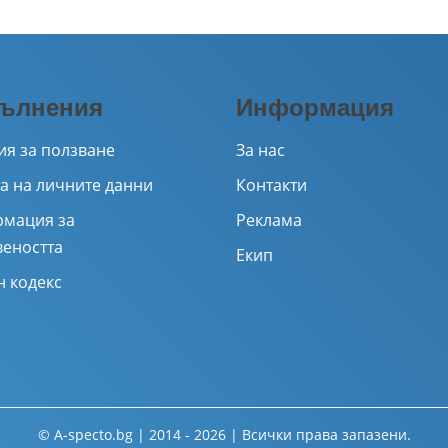
ълнения
Информация
ия за ползване
За нас
а на личните данни
Контакти
мация за
Реклама
веността
Екип
н кодекс
© A-specto.bg | 2014 - 2026 | Всички права запазени.