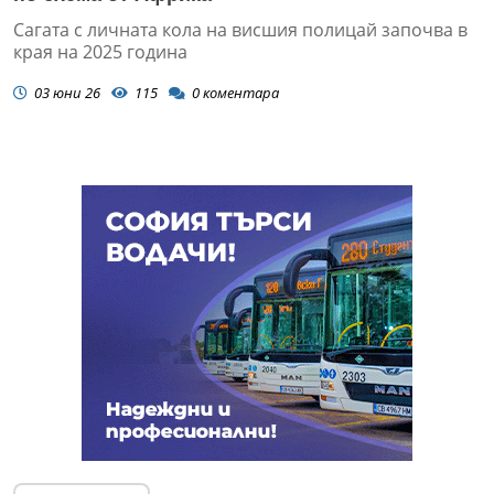
Сагата с личната кола на висшия полицай започва в
края на 2025 година
03 юни 26
115
0
коментара