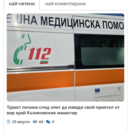
най-четени
най-коментирани
Турист почина след опит да извади свой приятел от
вир край Къпиновския манастир
05 август
64
0