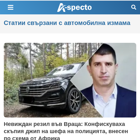
Статии свързани с автомобилна измама
Невиждан резил във Враца: Конфискуваха
скъпия джип на шефа на полицията, внесен
по схема от Африка