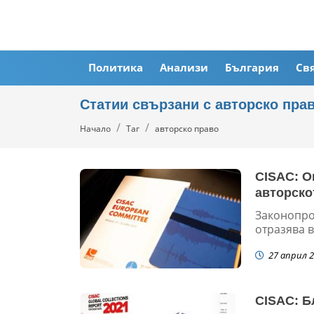
Политика
Анализи
България
Св
Статии свързани с авторско пра
Начало
Таг
авторско право
CISAC: О
авторско
Законопрое
отразява в
27 април 2
CISAC: Б