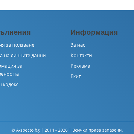
ълнения
Информация
ия за ползване
За нас
а на личните данни
Контакти
мация за
Реклама
веността
Екип
н кодекс
© A-specto.bg | 2014 - 2026 | Всички права запазени.