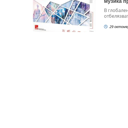
музика п
В глобале
отбелязват
29 октомв