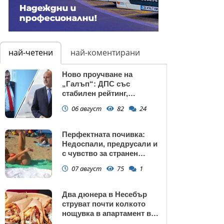
най-четени
най-коментирани
Ново проучване на
„Галъп“: ДПС със
стабилен рейтинг,
подкрепата към Радев се
06 август
82
24
запазва
Перфектната почивка:
Недоспали, предрусали и
с чувство за странен
сърбеж
07 август
75
1
Два дюнера в Несебър
струват почти колкото
нощувка в апартамент в
Поморие