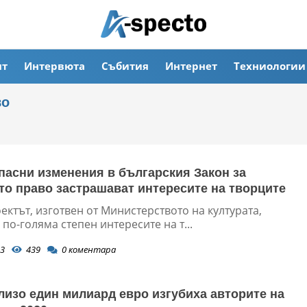
ят
Интервюта
Събития
Интернет
Техниологии
во
пасни изменения в българския Закон за
то право застрашават интересите на творците
ктът, изготвен от Министерството на културата,
 по-голяма степен интересите на т...
3
439
0
коментара
лизо един милиард евро изгубиха авторите на