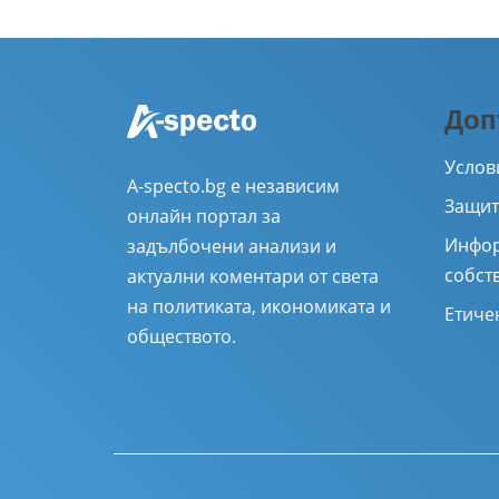
Доп
Услов
A-specto.bg е независим
Защит
онлайн портал за
Инфор
задълбочени анализи и
собст
актуални коментари от света
на политиката, икономиката и
Етиче
обществото.