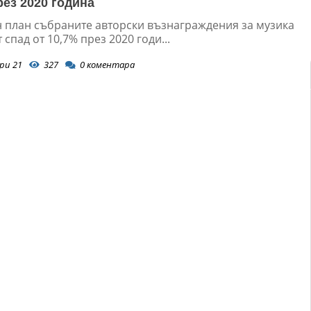
рез 2020 година
н план събраните авторски възнаграждения за музика
 спад от 10,7% през 2020 годи...
ри 21
327
0
коментара