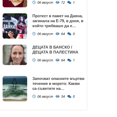
06 август
72
1
Протест в памет на Даяна,
загинала на Е-79, в деня, в
който трябваше да е
сватбата ѝ (снимки)
06 август
64
0
ДЕЦАТА В БАНСКО /
ДЕЦАТА В ПАЛЕСТИНА
06 август
64
1
Започват опасните мъртви
течения в морето: Какви
са съветите на
спасителите?
06 август
54
0