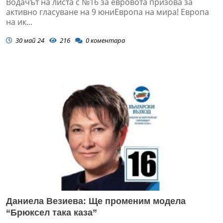
Водачът на листа с №16 за евровота призова за
активно гласуване на 9 юниЕвропа на мира! Европа
на ик...
30 май 24
216
0
коментара
Даниела Везиева: Ще променим модела
“Брюксел така каза”