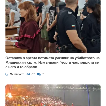
Оставиха в ареста петимата ученици за убийството на
Младежкия хълм: Измъчвали Георги час, гаврили се
с него и го обрали
07 август
61
1