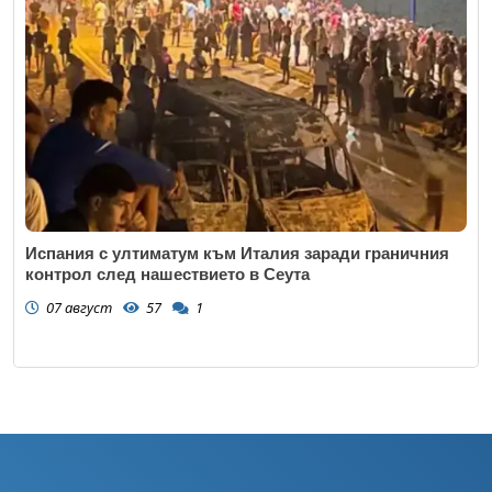
Испания с ултиматум към Италия заради граничния
контрол след нашествието в Сеута
07 август
57
1