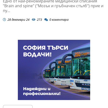
Едно от най-реномираните медицински списания
"Brain and spine" ("Мозък и гръбначен стълб") прие и
пу...
28 декември 24
273
0
коментара