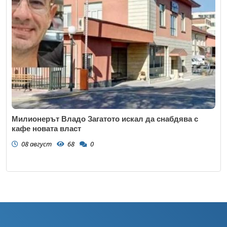
Милионерът Владо Загатото искал да снабдява с
кафе новата власт
08 август
68
0