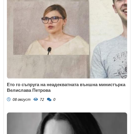
Ето го съпруга на неадекватната външна министърка
Велислава Петрова
08 август
72
0