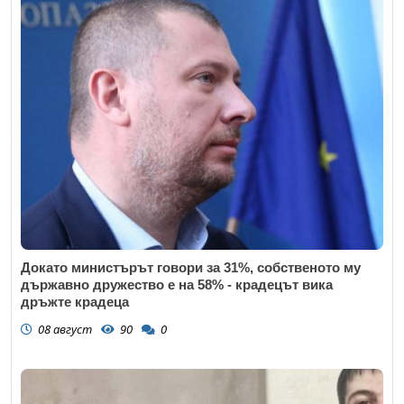
Докато министърът говори за 31%, собственото му
държавно дружество е на 58% - крадецът вика
дръжте крадеца
08 август
90
0