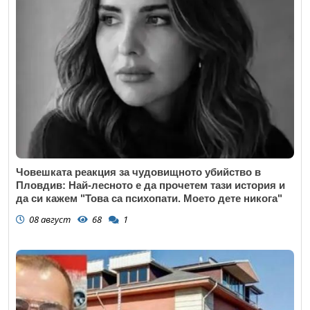
Човешката реакция за чудовищното убийство в
Пловдив: Най-лесното е да прочетем тази история и
да си кажем "Това са психопати. Моето дете никога"
08 август
68
1