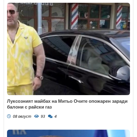
Луксозният майбах на Митьо Очите опожарен заради
балони с райски газ
08 август
93
4