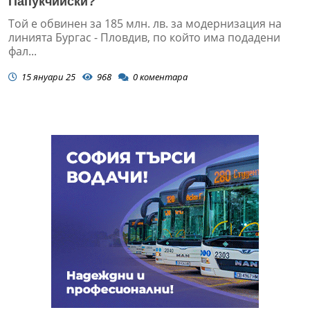
Папукчийски?
Той е обвинен за 185 млн. лв. за модернизация на
линията Бургас - Пловдив, по който има подадени
фал...
15 януари 25
968
0
коментара