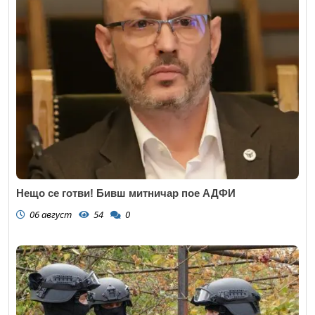
Нещо се готви! Бивш митничар пое АДФИ
06 август
54
0