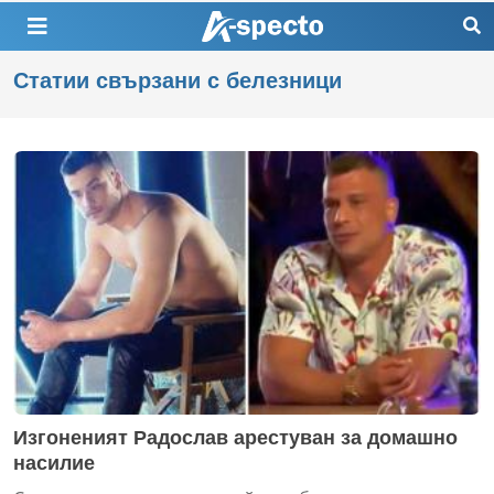
Статии свързани с белезници
Изгоненият Радослав арестуван за домашно
насилие