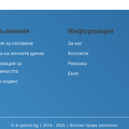
ълнения
Информация
ия за ползване
За нас
а на личните данни
Контакти
мация за
Реклама
веността
Екип
н кодекс
© A-specto.bg | 2014 - 2026 | Всички права запазени.