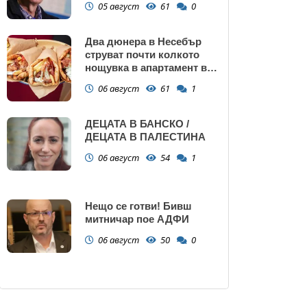
05 август
61
0
Два дюнера в Несебър
струват почти колкото
нощувка в апартамент в
Поморие
06 август
61
1
ДЕЦАТА В БАНСКО /
ДЕЦАТА В ПАЛЕСТИНА
06 август
54
1
Нещо се готви! Бивш
митничар пое АДФИ
06 август
50
0