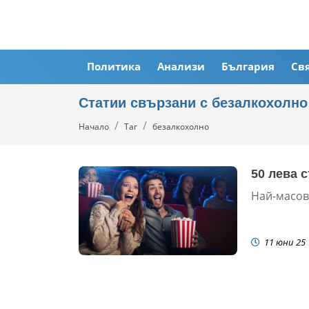
Политика
Анализи
България
Св
Статии свързани с безалкохолно
Начало
Таг
безалкохолно
50 лева 
Най-масов
11 юни 25