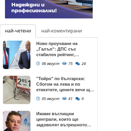
най-четени
най-коментирани
Ново проучване на
„Галъп“: ДПС със
стабилен рейтинг,
подкрепата към Радев се
06 август
75
24
запазва
"Тойро" по български:
Сбогом на лева и по
етикетите, цените вече ще
са само в евро
05 август
61
0
Имаме въглищни
централи, които ще
задоволят вътрешното
потребление на ток