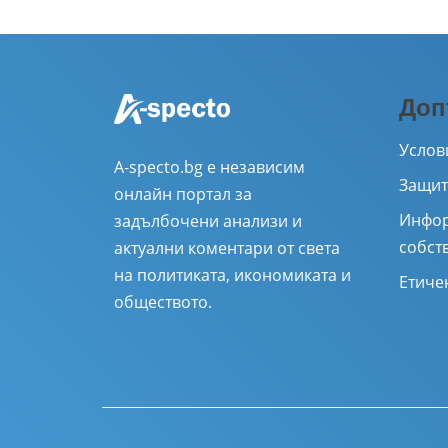
Доп
Услов
A-specto.bg е независим
Защит
онлайн портал за
Инфор
задълбочени анализи и
собст
актуални коментари от света
на политиката, икономиката и
Етиче
обществото.