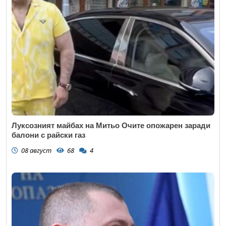
Луксозният майбах на Митьо Очите опожарен заради
балони с райски газ
08 август
68
4