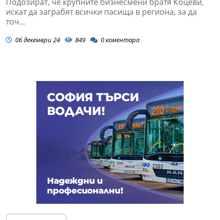
Подозират, че крупните бизнесмени братя Коцеви,
искат да заграбят всички пасища в региона, за да
точ...
06 декември 24
849
0
коментара