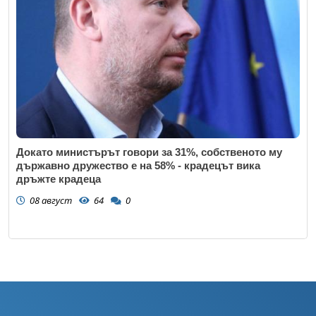
Докато министърът говори за 31%, собственото му
държавно дружество е на 58% - крадецът вика
дръжте крадеца
08 август
64
0