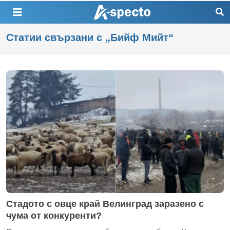
Статии свързани с „Бийф Мийт“
Стадото с овце край Велинград заразено с
чума от конкуренти?