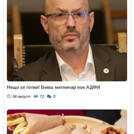
Нещо се готви! Бивш митничар пое АДФИ
06 август
72
0