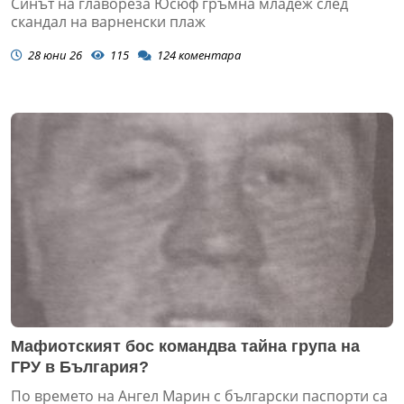
Синът на главореза Юсюф гръмна младеж след
скандал на варненски плаж
28 юни 26
115
124
коментара
Мафиотският бос командва тайна група на
ГРУ в България?
По времето на Ангел Марин с български паспорти са