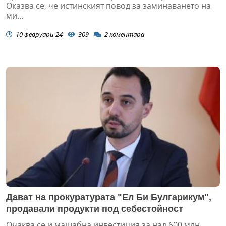
Оказва се, че истинският повод за заминаването на
ми...
10 февруари 24
309
2
коментара
Дават на прокуратурата "Ел Би Булгарикум",
продавали продукти под себестойност
Очаква се и мащабна инвестиция за над 600 млн.