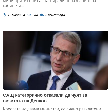
министрите вече са стартирали опразването на
кабинети...
15 март 24
284
0
коментара
САЩ категорично отказали да чуят за
визитата на Денков
Креслата на двама министри, са силно разклатени