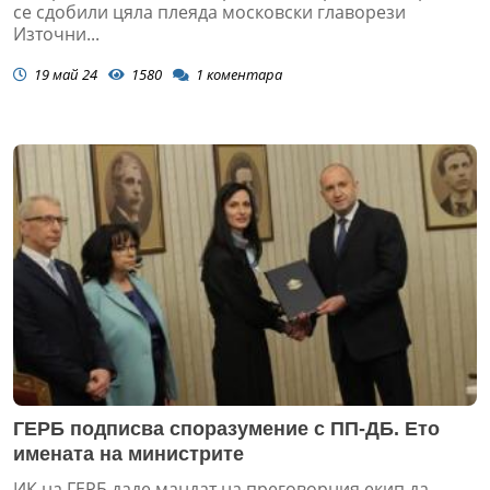
се сдобили цяла плеяда московски главорези
Източни...
19 май 24
1580
1
коментара
ГЕРБ подписва споразумение с ПП-ДБ. Ето
имената на министрите
ИК на ГЕРБ даде мандат на преговорния екип да