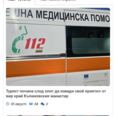
Турист почина след опит да извади свой приятел от
вир край Къпиновския манастир
05 август
68
0