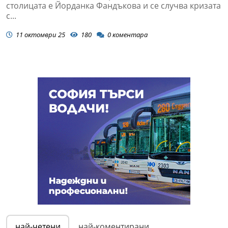
столицата е Йорданка Фандъкова и се случва кризата
с...
11 октомври 25
180
0
коментара
най-четени
най-коментирани