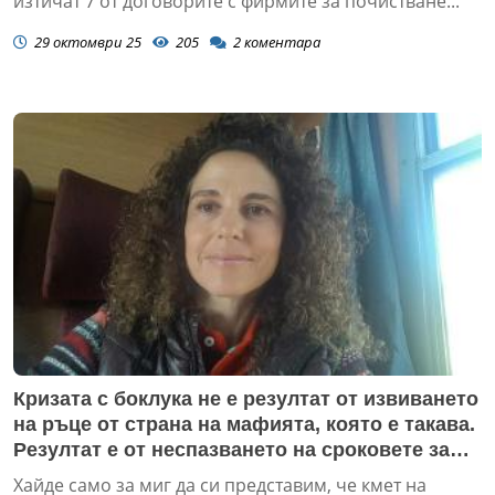
изтичат 7 от договорите с фирмите за почистване...
29 октомври 25
205
2
коментара
Кризата с боклука не е резултат от извиването
на ръце от страна на мафията, която е такава.
Резултат е от неспазването на сроковете за
пускането на обществената поръчка
Хайде само за миг да си представим, че кмет на