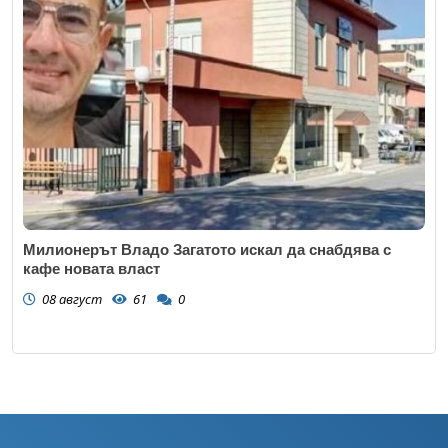
Милионерът Владо Загатото искал да снабдява с
кафе новата власт
08 август
61
0