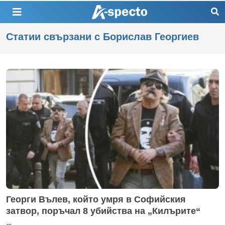
Статии свързани с Борислав Георгиев
Георги Вълев, който умря в Софийския
затвор, поръчал 8 убийства на „Килърите“