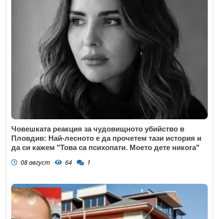
Човешката реакция за чудовищното убийство в
Пловдив: Най-лесното е да прочетем тази история и
да си кажем "Това са психопати. Моето дете никога"
08 август
64
1