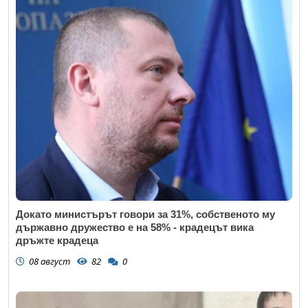
Докато министърът говори за 31%, собственото му
държавно дружество е на 58% - крадецът вика
дръжте крадеца
08 август
82
0