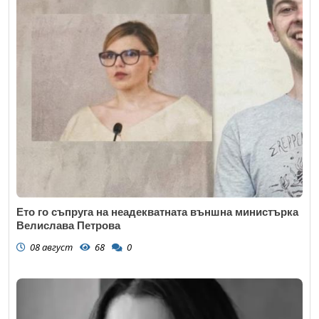
Ето го съпруга на неадекватната външна министърка
Велислава Петрова
08 август
68
0