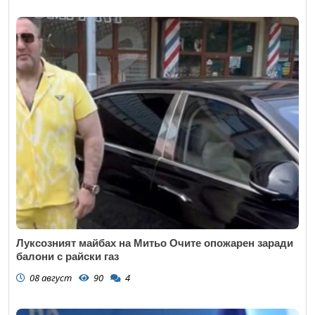
Луксозният майбах на Митьо Очите опожарен заради
балони с райски газ
08 август
90
4