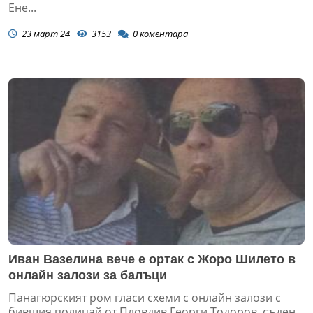
Ене...
23 март 24
3153
0
коментара
Иван Вазелина вече е ортак с Жоро Шилето в
онлайн залози за балъци
Панагюрският ром гласи схеми с онлайн залози с
бившия полицай от Пловдив Георги Тодоров, съден