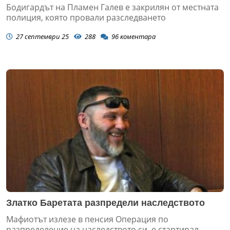
Бодигардът на Пламен Галев е закрилян от местната
полиция, която провали разследването
27 септември 25
288
96
коментара
Златко Баретата разпредели наследството
Мафиотът излезе в пенсия Операция по
разпределение на наследството си, е стартирал