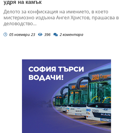
удря на камък
Делото за конфискация на имението, в което
мистериозно издъхна Ангел Христов, прашасва в
деловодство...
05 ноември 23
396
2
коментара