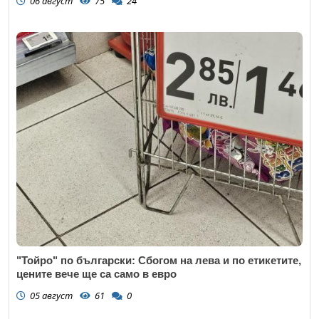
06 август
75
24
"Тойро" по български: Сбогом на лева и по етикетите,
цените вече ще са само в евро
05 август
61
0