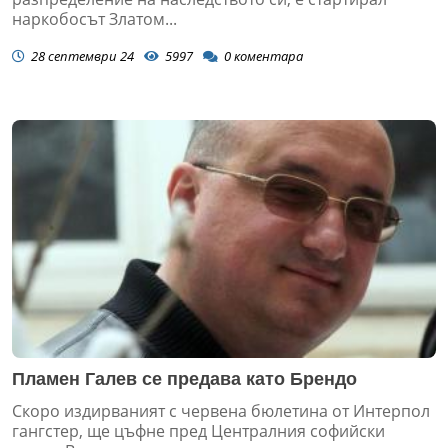
наркобосът Златом...
28 септември 24
5997
0
коментара
Пламен Галев се предава като Брендо
Скоро издирваният с червена бюлетина от Интерпол
гангстер, ще цъфне пред Централния софийски