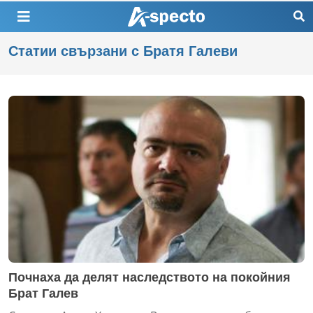
Статии свързани с Братя Галеви
Почнаха да делят наследството на покойния
Брат Галев