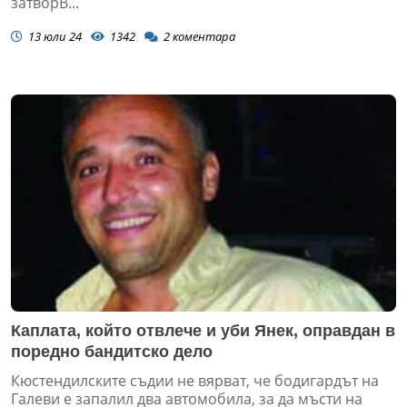
затворВ...
13 юли 24
1342
2
коментара
Каплата, който отвлече и уби Янек, оправдан в
поредно бандитско дело
Кюстендилските съдии не вярват, че бодигардът на
Галеви е запалил два автомобила, за да мъсти на