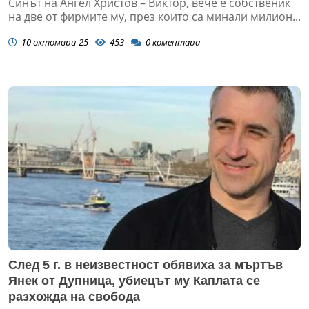
Синът на Ангел Христов – Виктор, вече е собственик
на две от фирмите му, през които са минали милион...
10 октомври 25
453
0
коментара
След 5 г. в неизвестност обявиха за мъртъв
Янек от Дупница, убиецът му Каплата се
разхожда на свобода