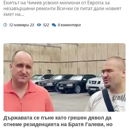
Екипът на Чимев усвоил милиони от Европа за
незавършени ремонти Всички се питат дали новият
кмет на...
12 ноември 23
522
0
коментара
Държавата се пъне като грешен дявол да
отнеме резиденцията на Братя Галеви, но