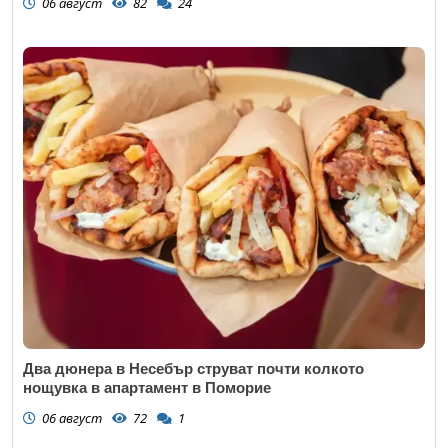
06 август
82
24
Два дюнера в Несебър струват почти колкото
нощувка в апартамент в Поморие
06 август
72
1