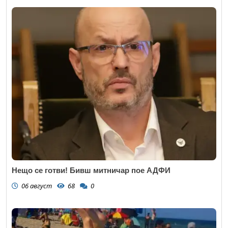
Нещо се готви! Бивш митничар пое АДФИ
06 август
68
0