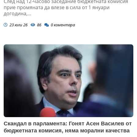
След над 12-часово заседание бюджетната комисия
прие промяната да влезе в сила от 1 януари
догодина,...
23 юли 26
86
0
коментара
Скандал в парламента: Гонят Асен Василев от
бюджетната комисия, няма морални качества