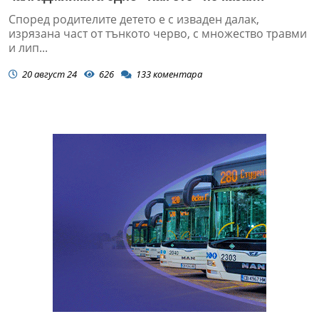
Тъпкачите й ще покрият случая
Според родителите детето е с изваден далак,
изрязана част от тънкото черво, с множество травми
и лип...
20 август 24
626
133
коментара