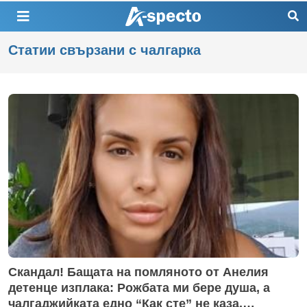
Статии свързани с чалгарка
Скандал! Бащата на помляното от Анелия
детенце изплака: Рожбата ми бере душа, а
чалгаджийката едно “Как сте” не каза.