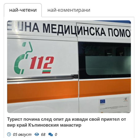
най-четени
най-коментирани
Турист почина след опит да извади свой приятел от
вир край Къпиновския манастир
05 август
68
0