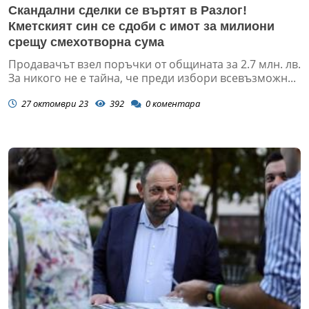
Скандални сделки се въртят в Разлог!
Кметският син се сдоби с имот за милиони
срещу смехотворна сума
Продавачът взел поръчки от общината за 2.7 млн. лв.
За никого не е тайна, че преди избори всевъзможн...
27 октомври 23
392
0
коментара