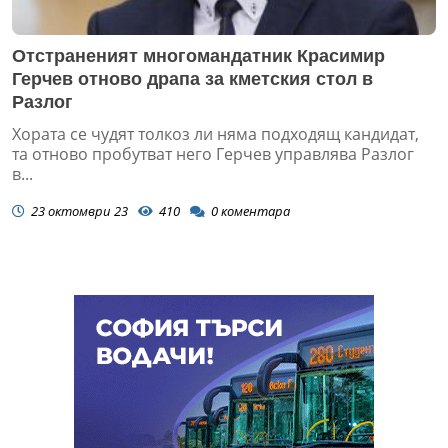
Отстраненият многомандатник Красимир
Герчев отново драпа за кметския стол в
Разлог
Хората се чудят толкоз ли няма подходящ кандидат,
та отново пробутват него Герчев управлява Разлог
в...
23 октомври 23
410
0
коментара