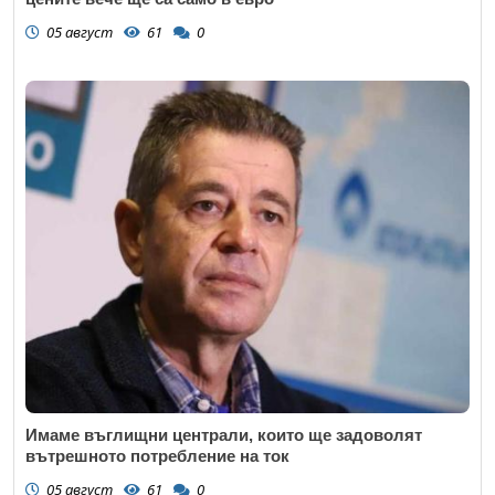
05 август
61
0
Имаме въглищни централи, които ще задоволят
вътрешното потребление на ток
05 август
61
0