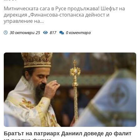
Митническата сага в Русе продължава! Шефът на
дирекция „Финансова-стопанска дейност и
управление на...
30 октомври 25
817
0
коментара
Братът на патриарх Даниил доведе до фалит