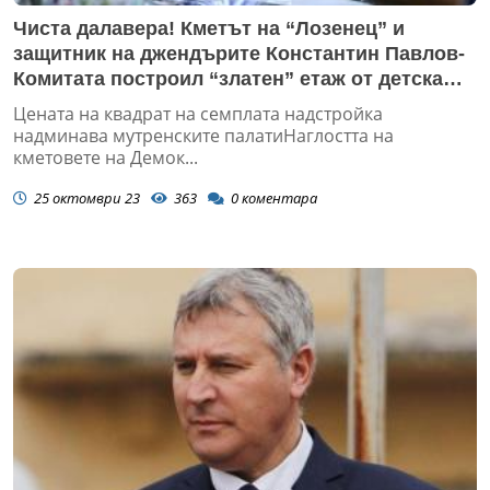
Чиста далавера! Кметът на “Лозенец” и
защитник на джендърите Константин Павлов-
Комитата построил “златен” етаж от детска
градина за 1,8 млн. лв.
Цената на квадрат на семплата надстройка
надминава мутренските палатиНаглостта на
кметовете на Демок...
25 октомври 23
363
0
коментара