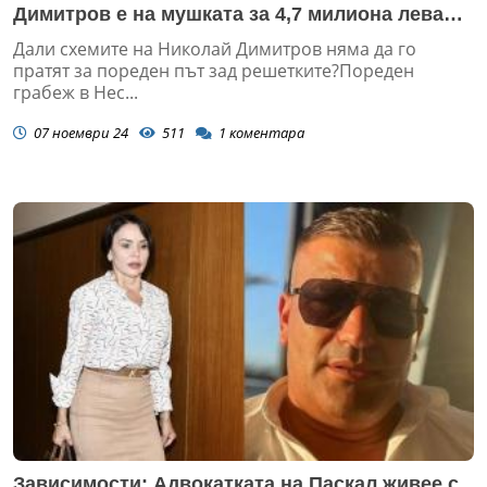
Димитров е на мушката за 4,7 милиона лева
(ДОКУМЕНТИ)
Дали схемите на Николай Димитров няма да го
пратят за пореден път зад решетките?Пореден
грабеж в Нес...
07 ноември 24
511
1
коментара
Зависимости: Адвокатката на Паскал живее с