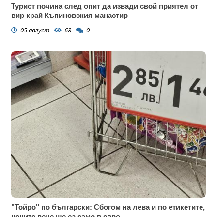
Турист почина след опит да извади свой приятел от
вир край Къпиновския манастир
05 август
68
0
"Тойро" по български: Сбогом на лева и по етикетите,
цените вече ще са само в евро