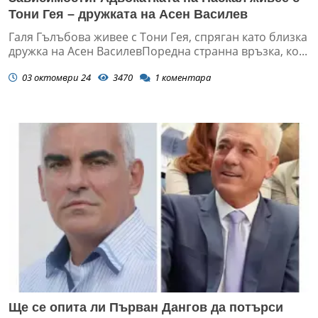
Тони Гея – дружката на Асен Василев
Галя Гълъбова живее с Тони Гея, спряган като близка
дружка на Асен ВасилевПоредна странна връзка, ко...
03 октомври 24
3470
1
коментара
Ще се опита ли Първан Дангов да потърси