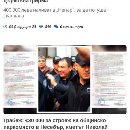
църковна фирма
400 000 лева наливат в „Непар“, за да потушат
скандала
03 февруари 25
849
0
коментара
Грабеж: €30 000 за строеж на общинско
паркомясто в Несебър, кметът Николай