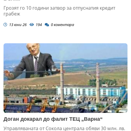
Грозят го 10 години затвор за отпуснатия кредит
грабеж
13 юни 26
194
0
коментара
Доган докарал до фалит ТЕЦ „Варна“
Управляваната от Сокола централа обяви 30 млн. лв.