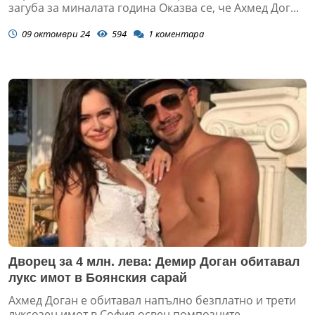
загуба за миналата година Оказва се, че Ахмед Дог...
09 октомври 24
594
1
коментара
Дворец за 4 млн. лева: Демир Доган обитавал
лукс имот в Боянския сарай
Ахмед Доган е обитавал напълно безплатно и трети
луксозен имот в София освен помпозните