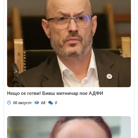
Нещо се готви! Бивш митничар пое АДФИ
06 август
68
0