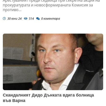
Арестуваният преди седмица при секретна акция на
прокуратурата и новосформираната Комисия за
противо...
30 юни 24
514
0
коментара
Скандалният Дидо Дънката вдига болница
във Варна