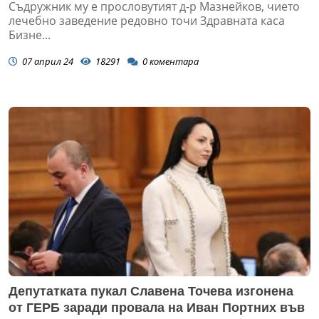
Съдружник му е прословутият д-р Мазнейков, чието
лечебно заведение редовно точи Здравната каса
Бизне...
07 април 24
18291
0
коментара
Депутатката пукал Славена Точева изгонена
от ГЕРБ заради провала на Иван Портних във