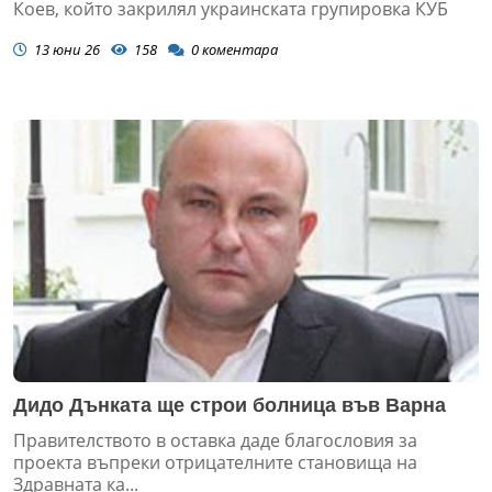
Коев, който закрилял украинската групировка КУБ
13 юни 26
158
0
коментара
Дидо Дънката ще строи болница във Варна
Правителството в оставка даде благословия за
проекта въпреки отрицателните становища на
Здравната ка...