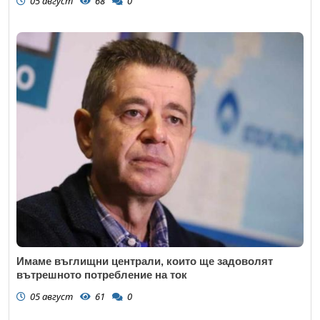
05 август
68
0
Имаме въглищни централи, които ще задоволят
вътрешното потребление на ток
05 август
61
0