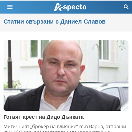
Статии свързани с Даниел Славов
Готвят арест на Дидо Дънката
Митичният „брокер на влияние“ във Варна, отпраши