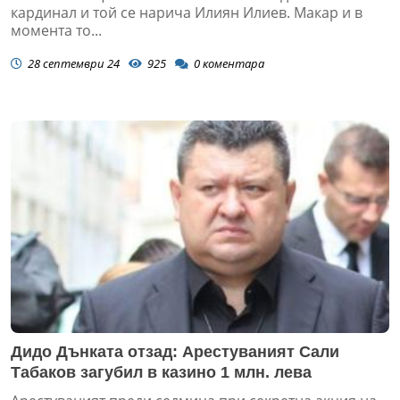
кардинал и той се нарича Илиян Илиев. Макар и в
момента то...
28 септември 24
925
0
коментара
Дидо Дънката отзад: Арестуваният Сали
Табаков загубил в казино 1 млн. лева