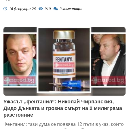
16 февруари 26
910
3
коментара
Ужасът „фентанил”: Николай Чирпанския,
Дидо Дънката и грозна смърт на 2 милиграма
разстояние
Фентанил: тази дума се появява 12 пъти в указ, който