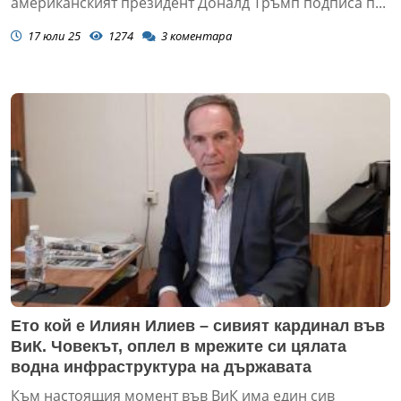
американският президент Доналд Тръмп подписа п...
17 юли 25
1274
3
коментара
Ето кой е Илиян Илиев – сивият кардинал във
ВиК. Човекът, оплел в мрежите си цялата
водна инфраструктура на държавата
Към настоящия момент във ВиК има един сив