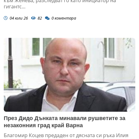
към Женева, разследват го като инициатор на
гигантс...
04 юли 26
82
0
коментара
През Дидо Дънката минавали рушветите за
незаконния град край Варна
Благомир Коцев предаден от дясната си ръка Илия