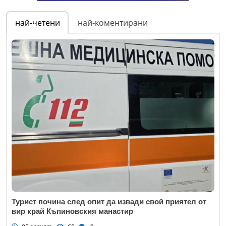
най-четени
най-коментирани
Турист почина след опит да извади свой приятел от
вир край Къпиновския манастир