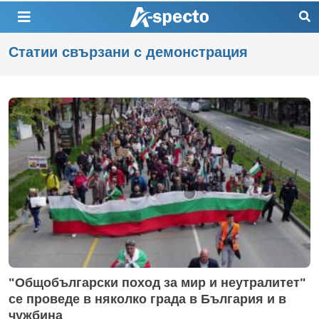
Статии свързани с демонстрация
"Общобългарски поход за мир и неутралитет"
се проведе в няколко града в България и в
чужбина