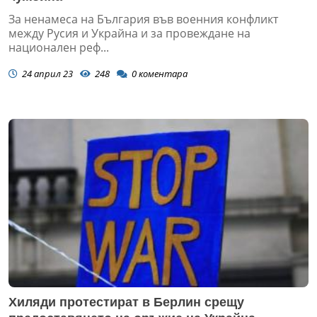
За ненамеса на България във военния конфликт
между Русия и Украйна и за провеждане на
национален реф...
24 април 23
248
0
коментара
Хиляди протестират в Берлин срещу