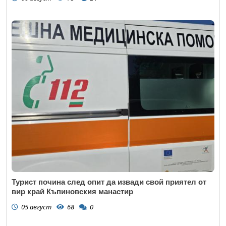
Турист почина след опит да извади свой приятел от
вир край Къпиновския манастир
05 август
68
0