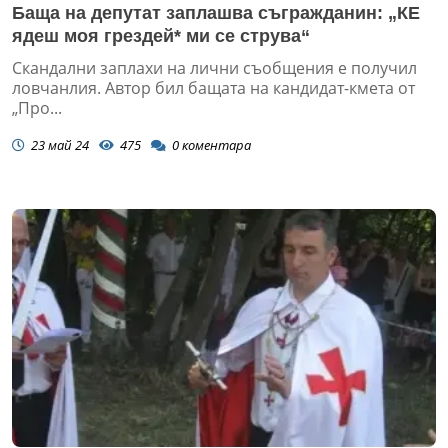
Баща на депутат заплашва съгражданин: „КЕ
ядеш моя грездей* ми се струва“
Скандални заплахи на лични съобщения е получил
ловчанлия. Автор бил бащата на кандидат-кмета от
„Про...
23 май 24
475
0
коментара