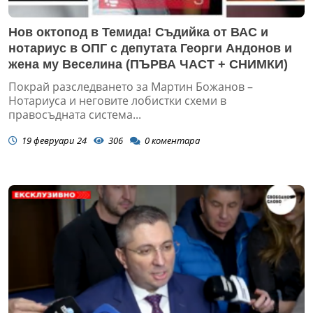
Нов октопод в Темида! Съдийка от ВАС и
нотариус в ОПГ с депутата Георги Андонов и
жена му Веселина (ПЪРВА ЧАСТ + СНИМКИ)
Покрай разследването за Мартин Божанов –
Нотариуса и неговите лобистки схеми в
правосъдната система...
19 февруари 24
306
0
коментара