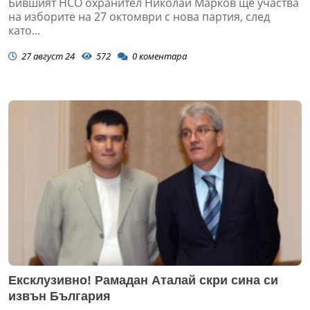
Бившият НСО охранител Николай Марков ще участва
на изборите на 27 октомври с нова партия, след
като...
27 август 24
572
0
коментара
Ексклузивно! Рамадан Аталай скри сина си
извън България