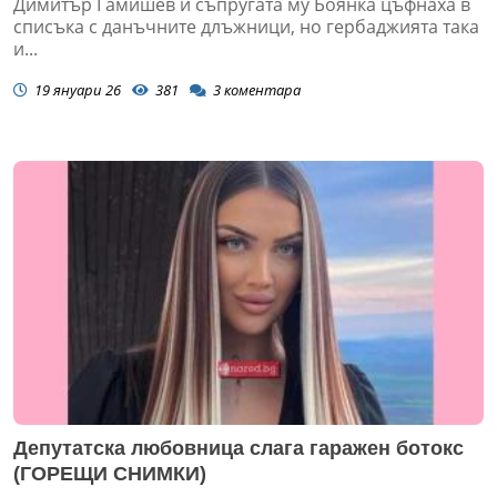
Димитър Гамишев и съпругата му Боянка цъфнаха в
списъка с данъчните длъжници, но гербаджията така
и...
19 януари 26
381
3
коментара
Депутатска любовница слага гаражен ботокс
(ГОРЕЩИ СНИМКИ)