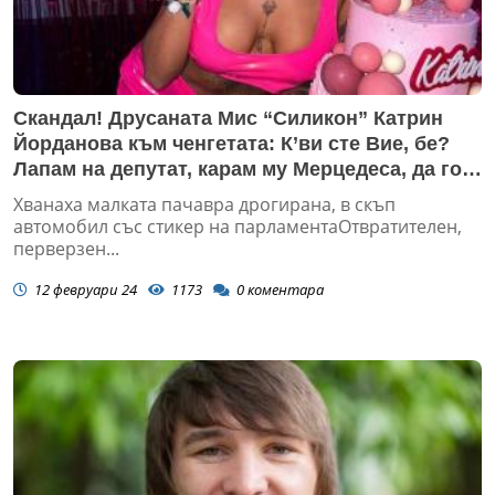
Скандал! Друсаната Мис “Силикон” Катрин
Йорданова към ченгетата: К’ви сте Вие, бе?
Лапам на депутат, карам му Мерцедеса, да го
д*хате!
Хванаха малката пачавра дрогирана, в скъп
автомобил със стикер на парламентаОтвратителен,
перверзен...
12 февруари 24
1173
0
коментара