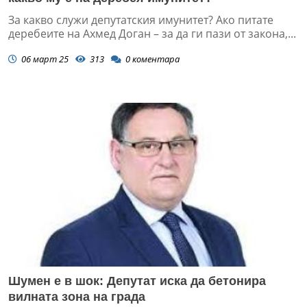
За какво служи депутатския имунитет? Ако питате
деребеите на Ахмед Доган – за да ги пази от закона,...
06 март 25
313
0
коментара
Шумен е в шок: Депутат иска да бетонира
вилната зона на града