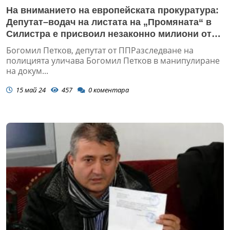
На вниманието на европейската прокуратура:
Депутат–водач на листата на „Промяната“ в
Силистра е присвоил незаконно милиони от
еврофондове
Богомил Петков, депутат от ППРазследване на
полицията уличава Богомил Петков в манипулиране
на докум...
15 май 24
457
0
коментара