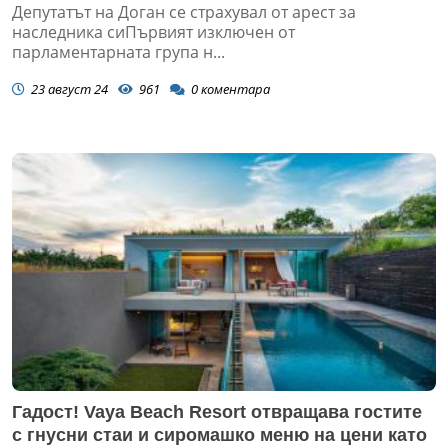
Депутатът на Доган се страхувал от арест за
наследника сиПървият изключен от
парламентарната група н...
23 август 24
961
0
коментара
Гадост! Vaya Beach Resort отвращава гостите
с гнусни стаи и сиромашко меню на цени като