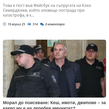
ОРГАНИЗИРАНАТА „СЪСТРАДАТЕЛНОСТ“
Това е пост във Фейсбук на съпругата на Коко
Семерджиев, който зловещо пострада при
катастрофа, в к...
19 април 25
514
0
коментара
Морал до поискване: Кеш, имоти, джипове – за
какво му е на деребея имунитет?