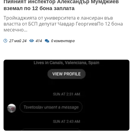
Пияният инспектор Александър Мумджиев
вземал по 12 бона заплата
Тройкаджията от университета е лансиран във
властта от БСП депутат Чавдар ГеоргиевПо 12 бона
месечно...
27 май 24
414
0
коментара