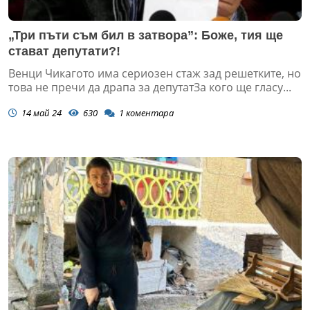
„Три пъти съм бил в затвора”: Боже, тия ще
стават депутати?!
Венци Чикагото има сериозен стаж зад решетките, но
това не пречи да драпа за депутатЗа кого ще гласу...
14 май 24
630
1
коментара