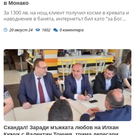
в Монако
За 1300 лв. на нощ клиент получил косми в кревата и
наводнение в банята, интернетът бил като “за Бог...
20 август 24
1602
0
коментара
Скандал! Заради мъжката любов на Илхан
Кючук с Валентин Тончев, трима депесари