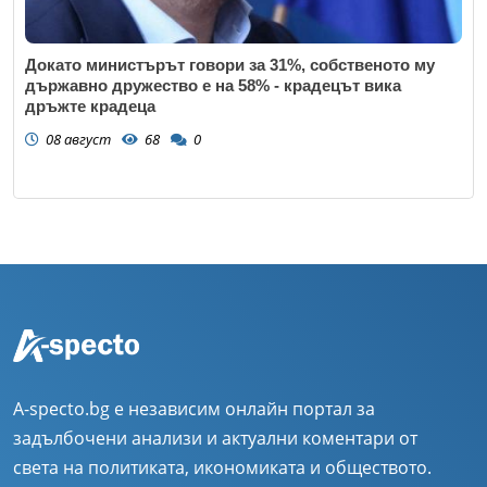
Докато министърът говори за 31%, собственото му
държавно дружество е на 58% - крадецът вика
дръжте крадеца
08 август
68
0
A-specto.bg е независим онлайн портал за
задълбочени анализи и актуални коментари от
света на политиката, икономиката и обществото.