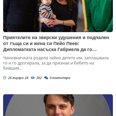
Приятелите на зверски удушения и подпален
от тъща си и жена си Пейо Пеев:
Дипломатката насъска Габриела да го
напусне, той пътуваше 400 км., за да вижда
Чиновничката родила тайно детето им, заплашвала
сина си!
го и го дрогирала, за да признае и бебето на
бившия...
26 януари 24
302
0
коментара