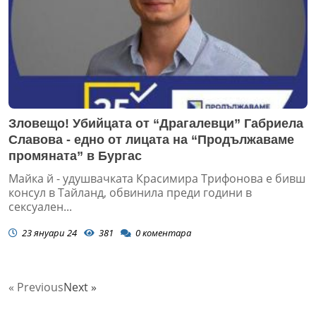
Зловещо! Убийцата от “Драгалевци” Габриела
Славова - едно от лицата на “Продължаваме
промяната” в Бургас
Майка й - удушвачката Красимира Трифонова е бивш
консул в Тайланд, обвинила преди години в
сексуален...
23 януари 24
381
0
коментара
« Previous
Next »