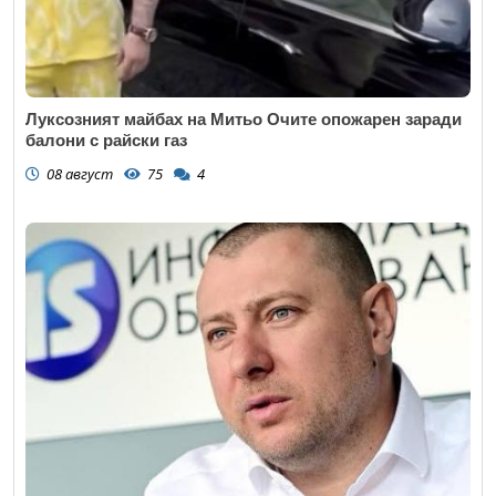
Луксозният майбах на Митьо Очите опожарен заради
балони с райски газ
08 август
75
4