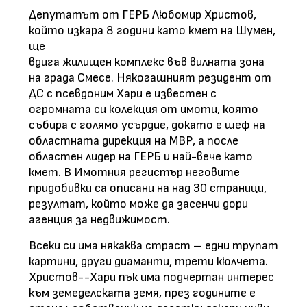
Депутатът от ГЕРБ Любомир Христов,
който изкара 8 години като кмет на Шумен,
ще
вдига жилищен комплекс във вилната зона
на града Смесе. Някогашният резидент от
ДС с псевдоним Хари е известен с
огромната си колекция от имоти, която
събира с голямо усърдие, докато е шеф на
областната дирекция на МВР, а после
областен лидер на ГЕРБ и най-вече като
кмет. В Имотния регистър неговите
придобивки са описани на над 30 страници,
резултат, който може да засенчи дори
агенция за недвижимост.
Всеки си има някаква страст – едни трупат
картини, други диаманти, трети кюлчета.
Христов--Хари пък има подчертан интерес
към земеделската земя, през годините е