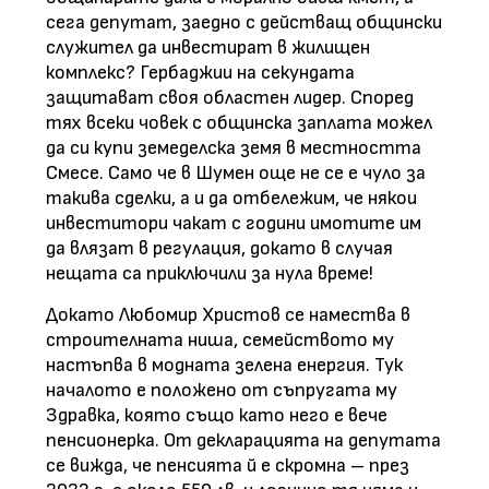
сега депутат, заедно с действащ общински
служител да инвестират в жилищен
комплекс? Гербаджии на секундата
защитават своя областен лидер. Според
тях всеки човек с общинска заплата можел
да си купи земеделска земя в местността
Смесе. Само че в Шумен още не се е чуло за
такива сделки, а и да отбележим, че някои
инвеститори чакат с години имотите им
да влязат в регулация, докато в случая
нещата са приключили за нула време!
Докато Любомир Христов се намества в
строителната ниша, семейството му
настъпва в модната зелена енергия. Тук
началото е положено от съпругата му
Здравка, която също като него е вече
пенсионерка. От декларацията на депутата
се вижда, че пенсията й е скромна – през