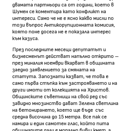
двамата партньори са от години, което в
Шумен се коментира като конфликт на
интереси. Само че не е ясно какво мисли по
този въпрос Антикорупционната комисия,
която поне досега не е показала интерес
към казуса.
През последните месеци депутатът и
бизнесменът действат напълно открито –
през миналия ноември вкарват в общината
заедно заявлението за смяната на
статута. Запознати казват, че това е
само първа стъпка към застрояването и на
други имоти от колекцията на Христов.
Общинските съветници на свой ред със
завидно мнозинство дават Зелена светлина
на бетонирането, което ще бъде със
средна височина до 15 метра. Все пак се
намира и един самотен глас, който пита
общинарите дали е морално бивш кмет, а