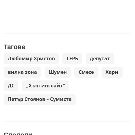
Тагове
Любомир Христов
ГЕРБ
депутат
вилна зона
Шумен
Смесе
Хари
ДС
„Хънтинглайт"
Петър Стоянов – Сумиста
Сподели