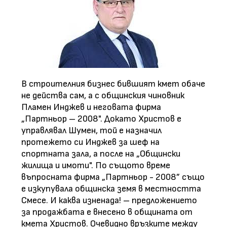
В строителния бизнес бившият кмет обаче
не действа сам, а с общинския чиновник
Пламен Инджев и неговата фирма
„Партньор – 2008". Докато Христов е
управлявал Шумен, той е назначил
протежето си Инджев за шеф на
спортната зала, а после на „Общински
жилища и имоти". По същото време
въпросната фирма „Партньор - 2008” също
е изкупувала общинска земя в местността
Смесе. И каква изненада! – предложението
за продажбата е внесено в общината от
кмета Христов. Очевидно връзките между