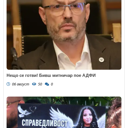
Нещо се готви! Бивш митничар пое АДФИ
06 август
50
0