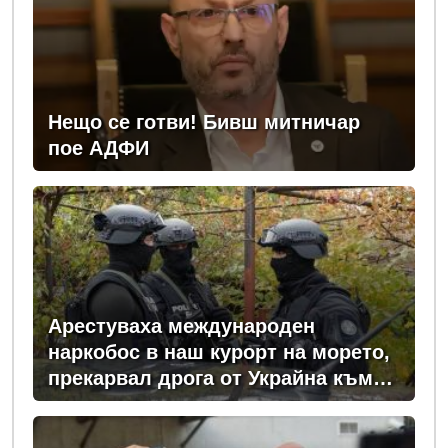
Нещо се готви! Бивш митничар
пое АДФИ
Арестуваха международен
наркобос в наш курорт на морето,
прекарвал дрога от Украйна към
ЕС