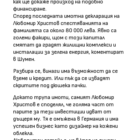
как ще докаже произход на подобно
финансиране.
Според последната имотна декларация на
Любомир Христов спестяванията на
фамилията са около 80 000 лева. Явно са
големи факири, щом с този капитал
смятат да градят жилищни комплекси и
инсталации за зелена енергия, коментират
в Шумен.
Разбира се, винаги има възможност да се
вземе и кредит. Или пък да се извадят
скритите под дюшека пачки.
Докато трупа имоти, самият Любомир
Христов е споделял, че голяма част от
парите за тези инвестиции идват от
дъщеря му. Тя е омъжена в Германия и има
успешен бизнес като дизайнер на кожени
облекла.