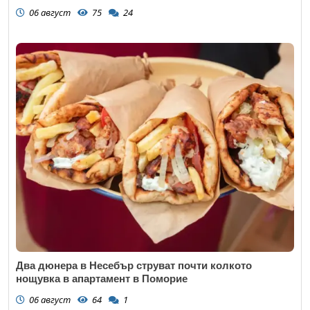
06 август
75
24
Два дюнера в Несебър струват почти колкото
нощувка в апартамент в Поморие
06 август
64
1