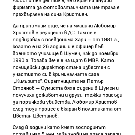
Любопитен детайл е, че в края на януари
фирмата за фотоволтаичната централа е
прехвърлена на сина Кристиян.
Да припомним още, че на младини Любомир
Христов е резидент в ДС. Там се е
подвизавал с псевдонима Хари – от 1981 г.,
когато е на 26 години и е офицер във
военното училище в Шумен, чак до ноември
1990 г. Тогава вече е на щат в МВР. Като
полицейски директор стана известен с
участието си в криминалната сага
„Килърите”. Съратниците на Петър
Стоянов – Сумиста бяха съдени в Шумен и
получиха доживотни и други тежки присъди
за поръчкови убийства. Любомир Христов
след този процес е вкаран в политиката от
Цветан Цветанов.
След 8 години като кмет господинът
остави над 5 млн. лева глоби на града заради