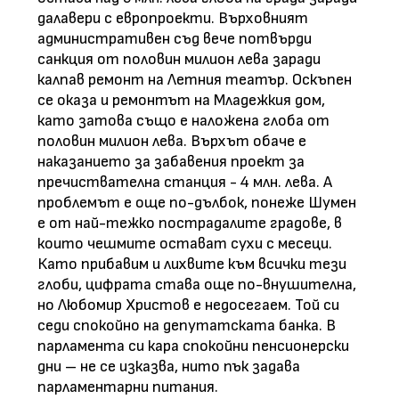
далавери с европроекти. Върховният
административен съд вече потвърди
санкция от половин милион лева заради
калпав ремонт на Летния театър. Оскъпен
се оказа и ремонтът на Младежкия дом,
като затова също е наложена глоба от
половин милион лева. Върхът обаче е
наказанието за забавения проект за
пречиствателна станция - 4 млн. лева. А
проблемът е още по-дълбок, понеже Шумен
е от най-тежко пострадалите градове, в
които чешмите остават сухи с месеци.
Като прибавим и лихвите към всички тези
глоби, цифрата става още по-внушителна,
но Любомир Христов е недосегаем. Той си
седи спокойно на депутатската банка. В
парламента си кара спокойни пенсионерски
дни – не се изказва, нито пък задава
парламентарни питания.