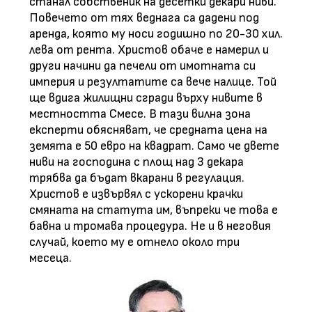
станал собственик на десетки декари ниви.
Повечето от тях веднага са дадени под
аренда, която му носи годишно по 20-30 хил.
лева от рента. Христов обаче е намерил и
други начини да печели от имотната си
империя и резултатите са вече налице. Той
ще вдига жилищни сгради върху нивите в
местността Смесе. В тази вилна зона
експерти обясняват, че средната цена на
земята е 50 евро на квадрат. Само че двете
ниви на господина с площ над 3 декара
трябва да бъдат вкарани в регулация.
Христов е извървял с ускорени крачки
смяната на статута им, въпреки че това е
бавна и тромава процедура. Не и в неговия
случай, което му е отнело около три
месеца.