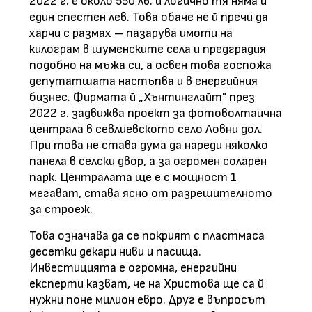
2022 г. е около 550 лв. и логично тя няма и
един спестен лев. Това обаче не й пречи да
харчи с размах – пазарува имоти на
килограм в шуменските села и предградия
подобно на мъжа си, а освен това госпожа
депутатшата настъпва и в енергийния
бизнес. Фирмата й „Хънтинглайт" през
2022 г. задвижва проект за фотоволтаична
централа в севлиевското село Ловни дол.
При това не става дума да нареди няколко
панела в селски двор, а за огромен соларен
парк. Централата ще е с мощност 1
мегават, става ясно от разрешителното
за строеж.
Това означава да се покрият с пластмаса
десетки декари ниви и пасища.
Инвестицията е огромна, енергийни
експерти казват, че на Христова ще са й
нужни поне милион евро. Друг е въпросът