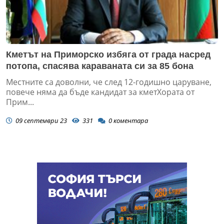
Кметът на Приморско избяга от града насред
потопа, спасява караваната си за 85 бона
Местните са доволни, че след 12-годишно царуване,
повече няма да бъде кандидат за кметХората от
Прим...
09 септември 23
331
0
коментара