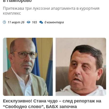
в Пампорово
Притежава три луксозни апартамента в курортния
комплекс
11 март 26
165
0
коментара
Ексклузивно! Стана чудо – след репортаж на
“Свободно слово”, БАБХ започна