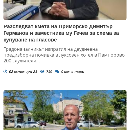
Разследват кмета на Приморско Димитър
Германов и заместника му Гечев за схема за
купуване на гласове
Градоначалникът изпратил на двудневна
предизборна почивка в луксозен хотел в Пампорово
200 служители...
02 октомври 23
756
0
коментара