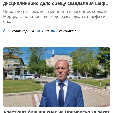
дисциплинарно дело срещу скандалния шеф
на агенцията по храните в Бургас Димитър
Чиновникът с имоти за милиони и часовник колкото
Германов! (РАЗСЛЕДВАНЕ)
Мерцедес на старо, ще бъде разследван от шефа си
Св...
16 септември 24
1220
0
коментара
Арестуват бившия кмет на Приморско за рекет