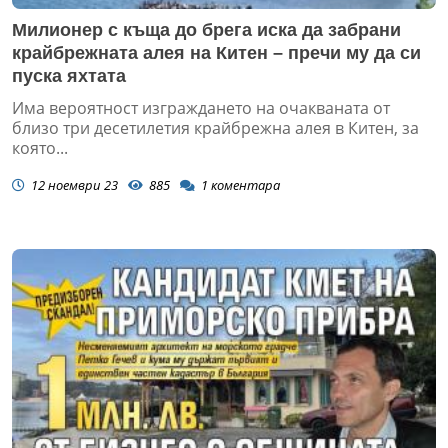
Милионер с къща до брега иска да забрани
крайбрежната алея на Китен – пречи му да си
пуска яхтата
Има вероятност изграждането на очакваната от
близо три десетилетия крайбрежна алея в Китен, за
която...
12 ноември 23
885
1
коментара