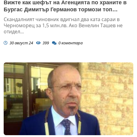
Вижте как шефът на Агенцията по храните в
Бургас Димитър Германов тормози топ
хотелиер насред сезона! (СКАНДАЛНО
Скандалният чиновник вдигнал два ката сараи в
ВИДЕО)
Черноморец за 1,5 млн.лв. Ако Венелин Ташев не
отидел...
30 август 24
399
0
коментара