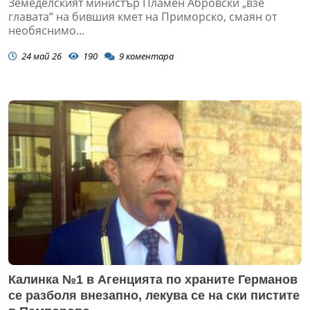
Земеделският министър Пламен Абровски „взе
главата“ на бившия кмет на Приморско, смаян от
необяснимо...
24 май 26
190
9
коментара
Калинка №1 в Агенцията по храните Германов
се разболя внезапно, лекува се на ски пистите