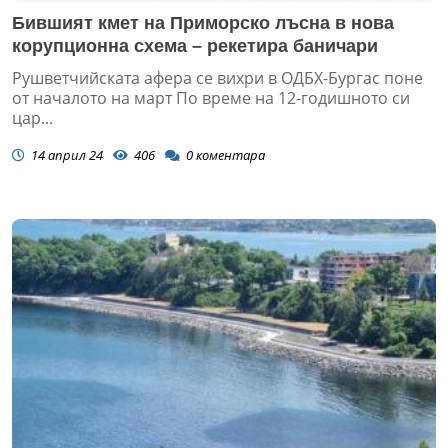
Бившият кмет на Приморско лъсна в нова
корупционна схема – рекетира баничари
Рушветчийската афера се вихри в ОДБХ-Бургас поне
от началото на март По време на 12-годишното си
цар...
14 април 24
406
0
коментара