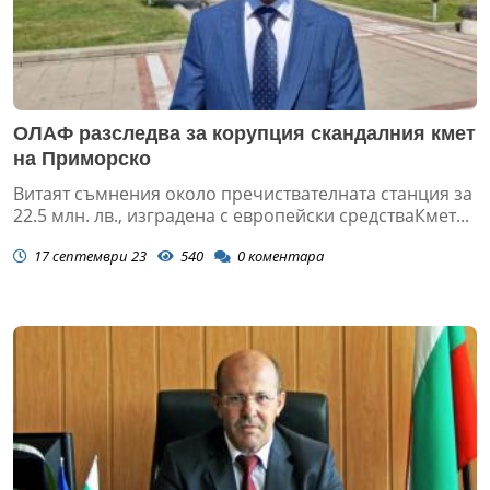
ОЛАФ разследва за корупция скандалния кмет
на Приморско
Витаят съмнения около пречиствателната станция за
22.5 млн. лв., изградена с европейски средстваКмет...
17 септември 23
540
0
коментара