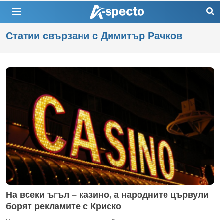
Статии свързани с Димитър Рачков
На всеки ъгъл – казино, а народните цървули
борят рекламите с Криско