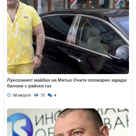
Луксозният майбах на Митьо Очите опожарен заради
балони с райски газ
08 август
75
4