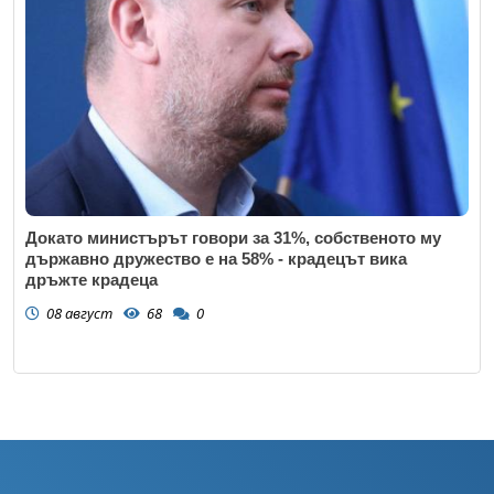
Докато министърът говори за 31%, собственото му
държавно дружество е на 58% - крадецът вика
дръжте крадеца
08 август
68
0