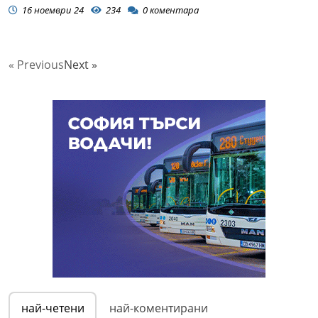
16 ноември 24
234
0
коментара
« Previous
Next »
най-четени
най-коментирани