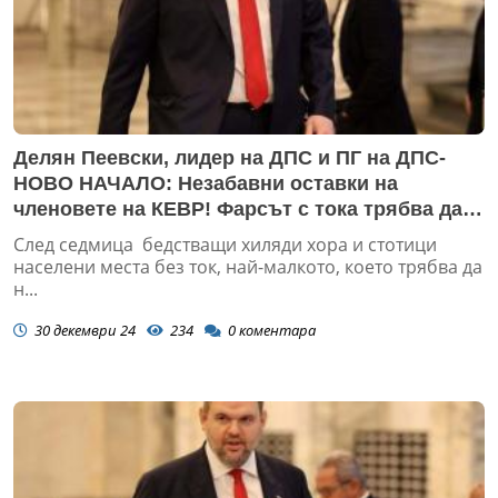
Делян Пеевски, лидер на ДПС и ПГ на ДПС-
НОВО НАЧАЛО: Незабавни оставки на
членовете на КЕВР! Фарсът с тока трябва да
приключи!
След седмица бедстващи хиляди хора и стотици
населени места без ток, най-малкото, което трябва да
н...
30 декември 24
234
0
коментара