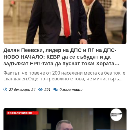
Делян Пеевски, лидер на ДПС и ПГ на ДПС-
НОВО НАЧАЛО: КЕВР да се събудят и да
задължат ЕРП-тата да пуснат тока! Хората
неустойки не ги топлят
Фактът, че повече от 200 населени места са без ток, е
скандален.Още по-тревожно е това, че министъръ...
27 декември 24
291
0
коментара