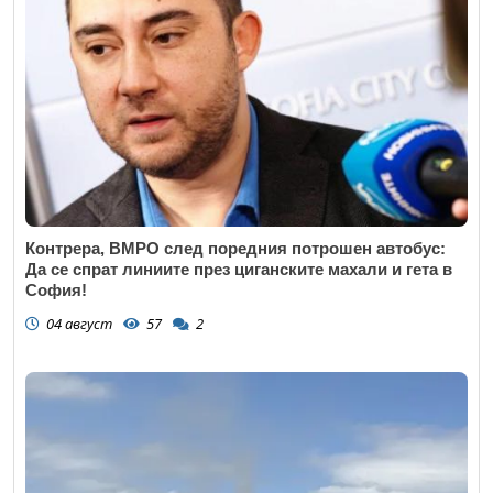
Контрера, ВМРО след поредния потрошен автобус:
Да се спрат линиите през циганските махали и гета в
София!
04 август
57
2