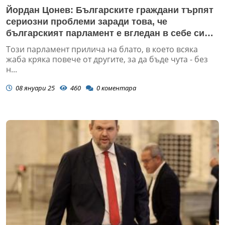
Йордан Цонев: Българските граждани търпят
сериозни проблеми заради това, че
българският парламент е вгледан в себе си
(ВИДЕО)
Този парламент прилича на блато, в което всяка
жаба кряка повече от другите, за да бъде чута - без
н...
08 януари 25
460
0
коментара