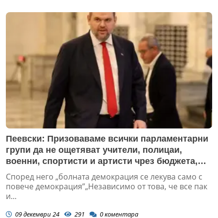
Пеевски: Призоваваме всички парламентарни
групи да не ощетяват учители, полицаи,
военни, спортисти и артисти чрез бюджета,
заради партийни интриги
Според него „болната демокрация се лекува само с
повече демокрация”„Независимо от това, че все пак
и...
09 декември 24
291
0
коментара