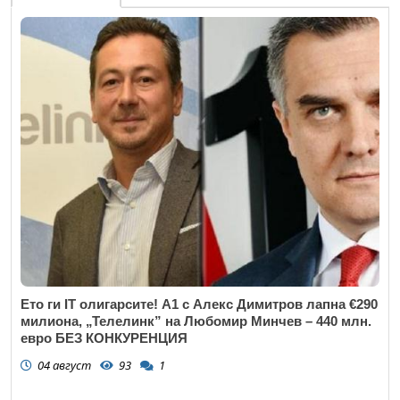
Ето ги IT олигарсите! А1 с Алекс Димитров лапна €290
милиона, „Телелинк” на Любомир Минчев – 440 млн.
евро БЕЗ КОНКУРЕНЦИЯ
04 август
93
1