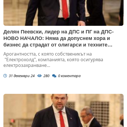
Делян Пеевски, лидер на ДПС и ПГ на ДПС-
НОВО НАЧАЛО: Няма да допуснем хора и
бизнес да страдат от олигарси и техните
ортаци. Внасяме мораториум върху
Арогантността, с която собственикът на
увеличението на цената на тока
"Електрохолд", компанията, която осигурява
електрозахранване...
31 декември 24
280
0
коментара