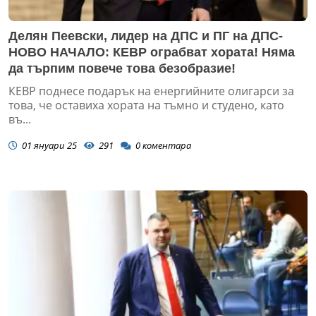
Делян Пеевски, лидер на ДПС и ПГ на ДПС-
НОВО НАЧАЛО: КЕВР ограбват хората! Няма
да търпим повече това безобразие!
КЕВР поднесе подарък на енергийните олигарси за
това, че оставиха хората на тъмно и студено, като
въ...
01 януари 25
291
0
коментара