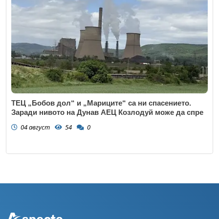
ТЕЦ „Бобов дол“ и „Мариците“ са ни спасението.
Заради нивото на Дунав АЕЦ Козлодуй може да спре
04 август
54
0