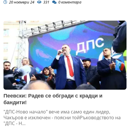
20 ноември 24
331
0
коментара
Пеевски: Радев се обгради с крадци и
бандити!
"ДПС-Ново начало" вече има само един лидер,
Чакъров е изключен - поясни тойРъководството на
"ДПС - Н...