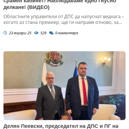
срамен кабинет! Наблюдаваме едно гнусно
делкане! (ВИДЕО)
Областните управители от ДПС да напуснат веднага –
когато аз стана премиер, ще ги направя отново, за...
23 януари 25
529
0
коментара
Делян Пеевски, председател на ДПС и ПГ на