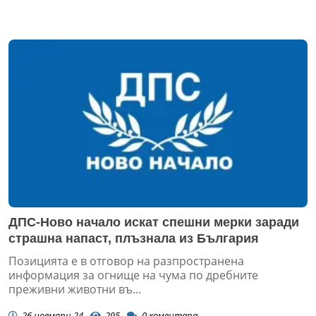
ДПС-Ново начало искат спешни мерки заради
страшна напаст, плъзнала из България
Позицията е в отговор на разпространена
информация за огнище на чума по дребните
преживни животни въ...
26 ноември 24
295
0
коментара