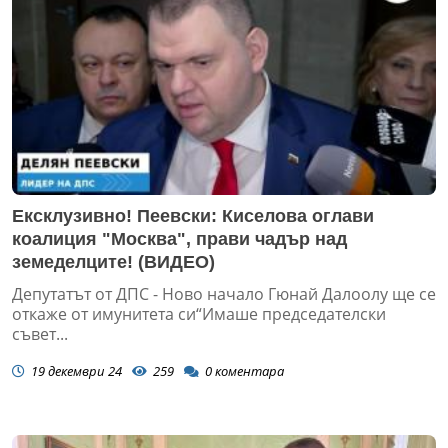
Ексклузивно! Пеевски: Киселова оглави
коалиция "Москва", прави чадър над
земеделците! (ВИДЕО)
Депутатът от ДПС - Ново начало Гюнай Далоолу ще се
откаже от имунитета си“Имаше председателски
съвет...
19 декември 24
259
0
коментара