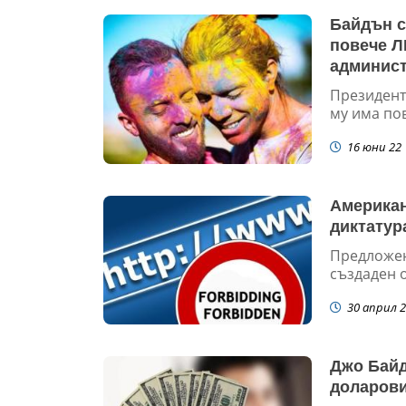
Байдън с
повече Л
админист
Президент
му има пов
16 юни 22
Американ
диктатур
Предложен
създаден 
30 април 2
Джо Байд
доларови