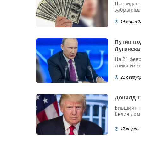
Президент
забранява 
14 март 2
Путин по
Луганска
На 21 фев
свика извъ
22 февруа
Доналд Т
Бившият п
Белия дом 
17 януари 