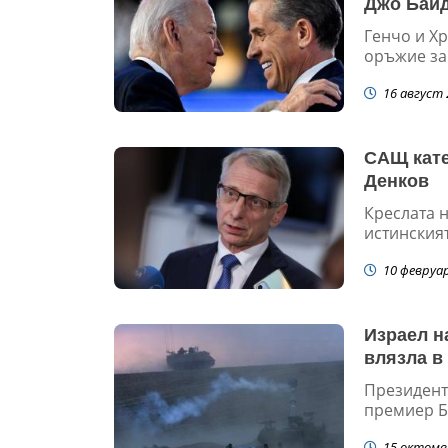
Джо Бай
Генчо и Хр
оръжие за
16 август 
САЩ кате
Денков
Креслата н
истинският
10 февруа
Израел н
влязла в
Президент
премиер Бе
15 октомв