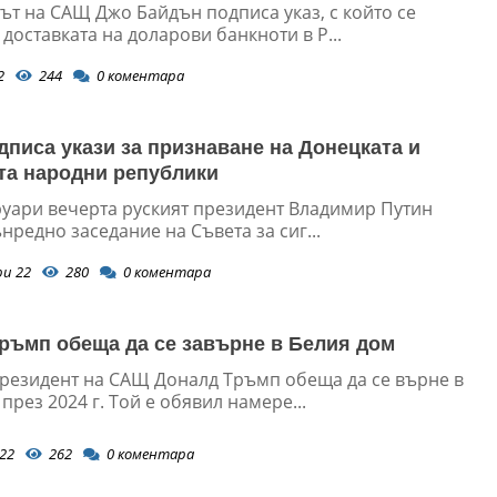
ът на САЩ Джо Байдън подписа указ, с който се
доставката на доларови банкноти в Р...
2
244
0
коментара
дписа укази за признаване на Донецката и
та народни републики
руари вечерта руският президент Владимир Путин
нредно заседание на Съвета за сиг...
ри 22
280
0
коментара
ръмп обеща да се завърне в Белия дом
резидент на САЩ Доналд Тръмп обеща да се върне в
през 2024 г. Той е обявил намере...
22
262
0
коментара