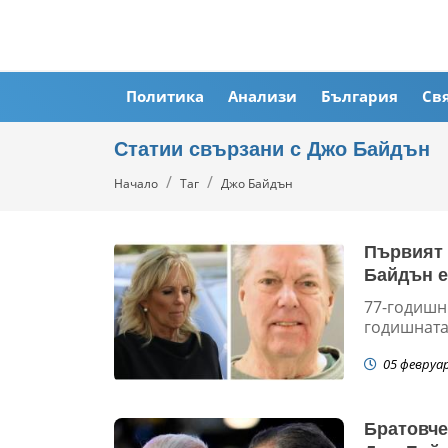
Политика
Анализи
България
Св
Статии свързани с Джо Байдън
Начало
Таг
Джо Байдън
Първият 
Байдън е
77-годишни
годишната
05 февруа
Братовче