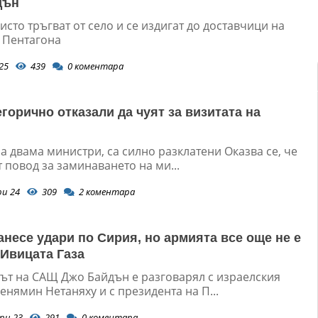
дън
исто тръгват от село и се издигат до доставчици на
 Пентагона
25
439
0
коментара
горично отказали да чуят за визитата на
а двама министри, са силно разклатени Оказва се, че
 повод за заминаването на ми...
ри 24
309
2
коментара
анесе удари по Сирия, но армията все още не е
 Ивицата Газа
ът на САЩ Джо Байдън е разговарял с израелския
нямин Нетаняху и с президента на П...
ри 23
291
0
коментара