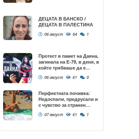
ДЕЦАТА В БАНСКО /
ДЕЦАТА В ПАЛЕСТИНА
06 август
64
1
Протест в памет на Даяна,
загинала на Е-79, в деня, в
който трябваше да е
сватбата ѝ (снимки)
06 август
61
0
Перфектната почивка:
Недоспали, предрусали и
с чувство за странен
сърбеж
07 август
61
1