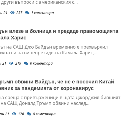
 други въпроси с американския с...
и 21
237
1
коментара
ън влезе в болница и предаде правомощията
мала Харис
ът на САЩ Джо Байдън временно е прехвърлил
ята си на вицепрезидента Камала Харис,...
и 21
219
0
коментара
ръмп обвини Байдън, че не е посочил Китай
овник за пандемията от коронавирус
на среща с привърженици в щата Джорджия бившият
 на САЩ Доналд Тръмп обвини наслед...
ри 21
176
0
коментара