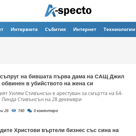
ят
Интервюта
Събития
Интернет
Техниологии
съпруг на бившата първа дама на САЩ Джил
 обвинен в убийството на жена си
ят Уилям Стивънсън е арестуван за смъртта на 64-
 Линда Стивънсън на 28 декември
ри 26
190
0
коментара
дите Христови въртели бизнес със сина на