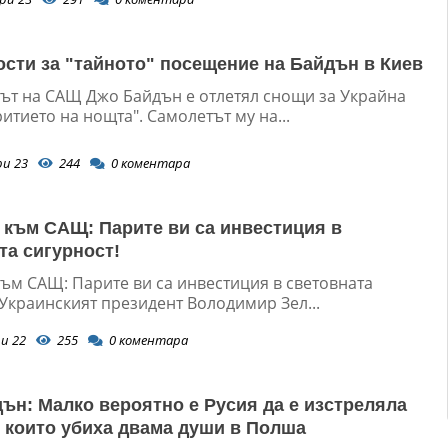
сти за "тайното" посещение на Байдън в Киев
ът на САЩ Джо Байдън е отлетял снощи за Украйна
итието на нощта". Самолетът му на...
ри 23
244
0
коментара
 към САЩ: Парите ви са инвестиция в
та сигурност!
към САЩ: Парите ви са инвестиция в световната
Украинският президент Володимир Зел...
и 22
255
0
коментара
ън: Малко вероятно е Русия да е изстреляла
, които убиха двама души в Полша