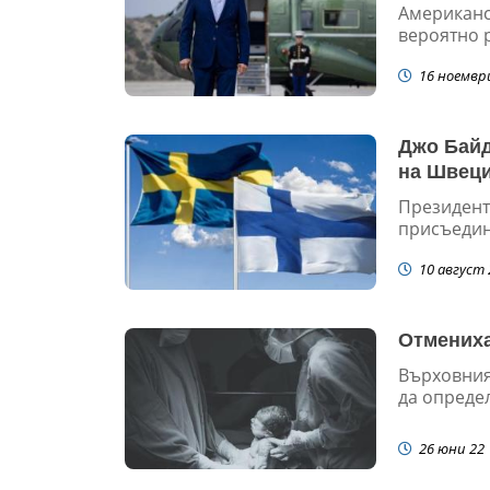
Американс
вероятно р
16 ноемвр
Джо Байд
на Швец
Президент
присъедин
10 август 
Отмениха
Върховния
да определ
26 юни 22