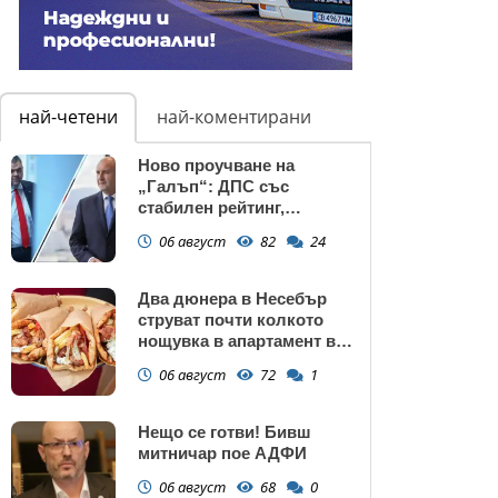
най-четени
най-коментирани
Ново проучване на
„Галъп“: ДПС със
стабилен рейтинг,
подкрепата към Радев се
06 август
82
24
запазва
Два дюнера в Несебър
струват почти колкото
нощувка в апартамент в
Поморие
06 август
72
1
Нещо се готви! Бивш
митничар пое АДФИ
06 август
68
0